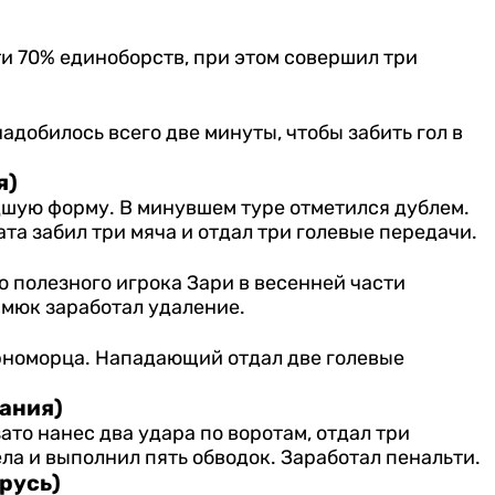
ти 70% единоборств, при этом совершил три
добилось всего две минуты, чтобы забить гол в
я)
дшую форму. В минувшем туре отметился дублем.
та забил три мяча и отдал три голевые передачи.
о полезного игрока Зари в весенней части
амюк заработал удаление.
рноморца. Нападающий отдал две голевые
ания)
ато нанес два удара по воротам, отдал три
ла и выполнил пять обводок. Заработал пенальти.
русь)