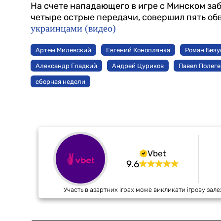
На счете нападающего в игре с Минском за
четыре острые передачи, совершил пять об
украинцами (видео)
Артем Милевский
Евгений Коноплянка
Роман Безу
Александр Гладкий
Андрей Цуриков
Павел Полеге
сборная недели
Vbet
9.6
Участь в азартних іграх може викликати ігрову зале