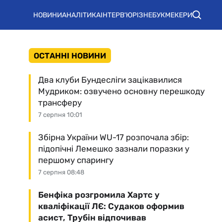
НОВИНИ
АНАЛІТИКА
ІНТЕРВ'Ю
РІЗНЕ
БУКМЕКЕРИ
ОСТАННІ НОВИНИ
Два клуби Бундесліги зацікавилися
Мудриком: озвучено основну перешкоду
трансферу
7 серпня 10:01
Збірна України WU-17 розпочала збір:
підопічні Лемешко зазнали поразки у
першому спарингу
7 серпня 08:48
Бенфіка розгромила Хартс у
кваліфікації ЛЄ: Судаков оформив
асист, Трубін відпочивав