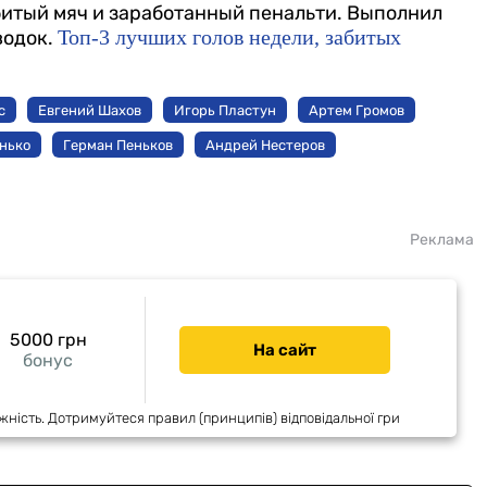
битый мяч и заработанный пенальти. Выполнил
Топ-3 лучших голов недели, забитых
водок.
с
Евгений Шахов
Игорь Пластун
Артем Громов
нько
Герман Пеньков
Андрей Нестеров
Реклама
5000 грн
На сайт
бонус
жність. Дотримуйтеся правил (принципів) відповідальної гри