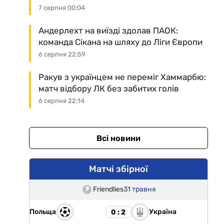
7 серпня 00:04
Андерлехт на виїзді здолав ПАОК:
команда Сікана на шляху до Ліги Європи
6 серпня 22:59
Ракув з українцем не переміг Хаммарбю:
матч відбору ЛК без забитих голів
6 серпня 22:14
Всі новини
Матчі збірної
Friendlies
31 травня
Польща
Україна
0 : 2