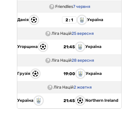
Friendlies
7 червня
Данія
Україна
2 : 1
Ліга Націй
25 вересня
Угорщина
Україна
21:45
Ліга Націй
28 вересня
Грузія
Україна
19:00
Ліга Націй
2 жовтня
Україна
Northern Ireland
21:45