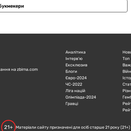
 букмекери
Аналітика
Нов
Інтерв'ю
Топ
Ексклюзив
Важ
ання на zbirna.com
Блоги
Війн
Євро-2024
Істо
ЧC-2022
Ста
Ліга націй
Різн
Олімпіада-2024
Гем
Гравці
Рей
Рей
21+
Матеріали сайту призначені для осіб старше 21 року (21+)