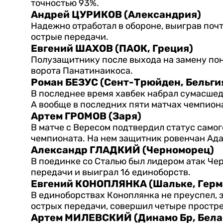
точностью 93%.
Андрей ЦУРИКОВ (Александрия)
Надежно отработал в обороне, выиграв поч
острые передачи.
Евгений ШАХОВ (ПАОК, Греция)
Полузащитнику после выхода на замену пона
ворота Панатинаикоса.
Роман БЕЗУС (Сент-Трюйден, Бельги
В последнее время хавбек набрал сумасше
А вообще в последних пяти матчах чемпиона
Артем ГРОМОВ (Заря)
В матче с Вересом подтвердил статус самог
чемпионата. На нем защитник ровенчан Ад
Александр ГЛАДКИЙ (Черноморец)
В поединке со Сталью был лидером атак Че
передачи и выиграл 16 единоборств.
Евгений КОНОПЛЯНКА (Шальке, Герм
В единоборствах Коноплянка не преуспел, з
острых передачи, совершил четыре простре
Артем МИЛЕВСКИЙ (Динамо Бр, Бела