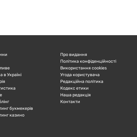
ини
Про видання
Політика конфіденційності
ливе
Використання cookies
а в Україні
Угода користувача
рія
Редакційна політика
тистика
Кодекс етики
е
Наша редакція
блінг
Контакти
тинг букмекерів
тинг казино