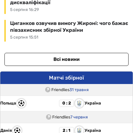
дискваліфікації
5 серпня 16:29
Циганков озвучив вимогу Жироні: чого бажає
півзахисник збірної України
5 серпня 15:51
Всі новини
Матчі збірної
Friendlies
31 травня
Польща
Україна
0 : 2
Friendlies
7 червня
Данія
Україна
2 : 1