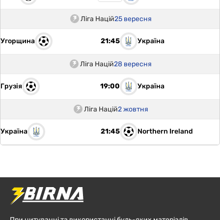
Ліга Націй
25 вересня
Угорщина
Україна
21:45
Ліга Націй
28 вересня
Грузія
Україна
19:00
Ліга Націй
2 жовтня
Україна
Northern Ireland
21:45
При цитуванні та використанні будь-яких матеріалів