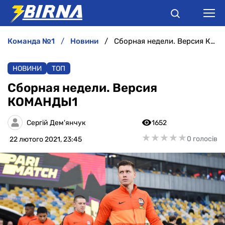
команда №1
новини
Сборная недели. Версия КОМАНДЫ1
НОВИНИ
НОВИНИ
ТОП
АНАЛІТИКА
Сборная недели. Версия
КОМАНДЫ1
ІНТЕРВ'Ю
Сергій Дем'янчук
1652
РІЗНЕ
★
★
★
★
★
★
★
★
★
★
0 голосів
22 лютого 2021, 23:45
БУКМЕКЕРИ