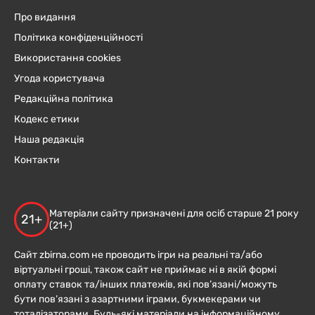
Про видання
Політика конфіденційності
Використання cookies
Угода користувача
Редакційна політика
Кодекс етики
Наша редакція
Контакти
Матеріали сайту призначені для осіб старше 21 року
21+
(21+)
Сайт zbirna.com не проводить ігри на реальні та/або
віртуальні гроші, також сайт не приймає ні в якій формі
оплату ставок та/інших платежів, які пов’язані/можуть
бути пов’язані з азартними іграми, букмекерами чи
тоталізаторами. Будь-які матеріали на інформаційному