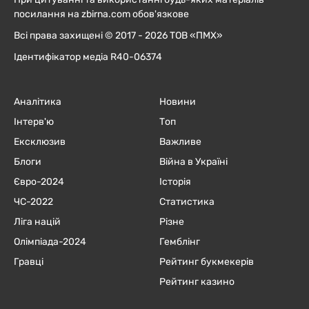
посилання на zbirna.com обов'язкове
Всі права захищені © 2017 - 2026 ТОВ «ПМХ»
Ідентифікатор медіа R40-06374
Аналітика
Новини
Інтерв'ю
Топ
Ексклюзив
Важливе
Блоги
Війна в Україні
Євро-2024
Історія
ЧC-2022
Статистика
Ліга націй
Різне
Олімпіада-2024
Гемблінг
Гравці
Рейтинг букмекерів
Рейтинг казино