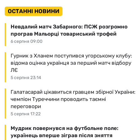
ОСТАННІ НОВИНИ
Невдалий матч Забарного: ПСЖ розгромно
програв Мальорці товариський трофей
6 серпня 09:00
Гурник з Хланем поступився угорському клубу:
відома оцінка українця за перший матч відбору
ЛЄ
5 серпня 23:14
Галатасарай цікавиться гравцем збірної України:
чемпіон Туреччини проводить таємні
переговори
5 серпня 17:22
Мудрик повернувся на футбольне поле:
українець вперше зіграв після зняття