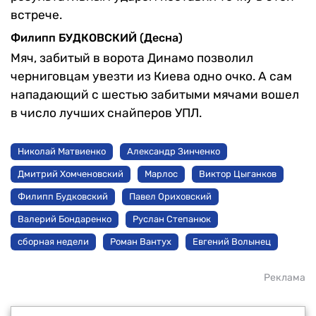
встрече.
Филипп БУДКОВСКИЙ (Десна)
Мяч, забитый в ворота Динамо позволил
черниговцам увезти из Киева одно очко. А сам
нападающий с шестью забитыми мячами вошел
в число лучших снайперов УПЛ.
Николай Матвиенко
Александр Зинченко
Дмитрий Хомченовский
Марлос
Виктор Цыганков
Филипп Будковский
Павел Ориховский
Валерий Бондаренко
Руслан Степанюк
сборная недели
Роман Вантух
Евгений Волынец
Реклама