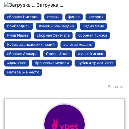
Загрузка ...
сборная Нигерии
ставки
финал
история
бомбардиры
лучший бомбардир
Садио Мане
Рияд Марез
сборная Сенегала
сборная Туниса
Кубок африканских наций
золотая медаль
сборная Алжира
Одион Игало
лучший игрок
Адам Унас
бронзовые медали
Кубок Африки-2019
матч за 3-е место
Реклама