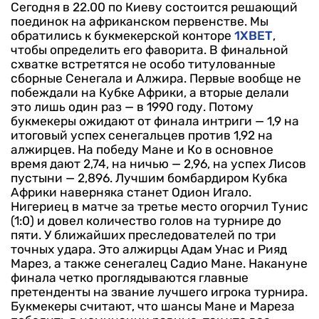
Сегодня в 22.00 по Киеву состоится решающий
поединок на африканском первенстве. Мы
обратились к букмекерской конторе
1XBET
,
чтобы определить его фаворита.
В финальной
схватке встретятся не особо титулованные
сборные Сенегала и Алжира. Первые вообще не
побеждали на Кубке Африки, а вторые делали
это лишь один раз — в 1990 году. Потому
букмекеры ожидают от финала интриги — 1,9 на
итоговый успех сенегальцев против 1,92 на
алжирцев. На победу Мане и Ко в основное
время дают 2,74, на ничью — 2,96, на успех Лисов
пустыни — 2,896.
Лучшим бомбардиром Кубка
Африки наверняка станет Одион Игало.
Нигериец в матче за третье место огорчил Тунис
(1:0) и довел количество голов на турнире до
пяти. У ближайших преследователей по три
точных удара. Это алжирцы Адам Унас и Рияд
Марез, а также сенегалец Садио Мане.
Накануне
финала четко проглядываются главные
претенденты на звание лучшего игрока турнира.
Букмекеры считают, что шансы Мане и Мареза