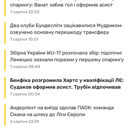
спарингу: Ванат забив гол і оформив асист
7 серпня 22:03
Два клуби Бундесліги зацікавилися Мудриком:
озвучено основну перешкоду трансферу
7 серпня 10:01
Збірна України WU-17 розпочала збір: підопічні
Лемешко зазнали поразки у першому спарингу
7 серпня 08:48
Бенфіка розгромила Хартс у кваліфікації ЛЄ:
Судаков оформив асист, Трубін відпочивав
7 серпня 00:04
Андерлехт на виїзді здолав ПАОК: команда
Сікана на шляху до Ліги Європи
6 серпня 22:59