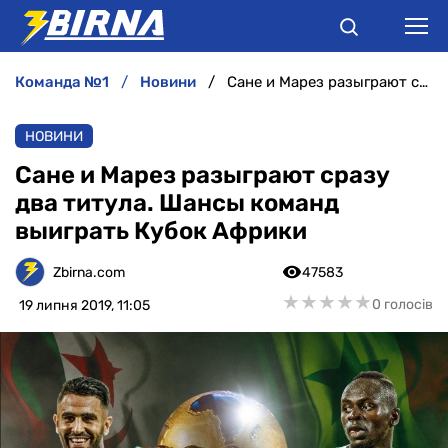
команда №1
новини
Сане и Марез разыграют сразу два титула. Шансы команд выиграть Кубок Африки
НОВИНИ
НОВИНИ
АНАЛІТИКА
Сане и Марез разыграют сразу
два титула. Шансы команд
ІНТЕРВ'Ю
выиграть Кубок Африки
РІЗНЕ
Zbirna.com
47583
★
★
★
★
★
★
★
★
★
★
0 голосів
19 липня 2019, 11:05
БУКМЕКЕРИ