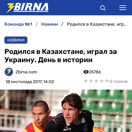
команда №1
новини
Родился в Казахстане, играл за Украину. День в истории
НОВИНИ
НОВИНИ
АНАЛІТИКА
Родился в Казахстане, играл за
Украину. День в истории
ІНТЕРВ'Ю
Zbirna.com
25786
РІЗНЕ
★
★
★
★
★
★
★
★
★
★
0 голосів
18 листопада 2017, 14:02
БУКМЕКЕРИ