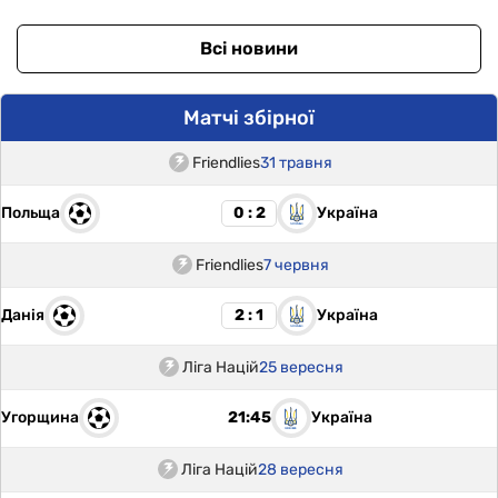
Всі новини
Матчі збірної
Friendlies
31 травня
Польща
Україна
0 : 2
Friendlies
7 червня
Данія
Україна
2 : 1
Ліга Націй
25 вересня
Угорщина
Україна
21:45
Ліга Націй
28 вересня