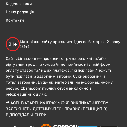
Кодекс етики
Наша редакція
Контакти
Матеріали сайту призначені для осіб старше 21 року
21+
(21+)
Сайт zbirna.com не проводить ігри на реальні та/або
віртуальні гроші, також сайт не приймає ні в якій формі
оплату ставок та/інших платежів, які пов’язані/можуть
бути пов’язані з азартними іграми, букмекерами чи
тоталізаторами. Будь-які матеріали на інформаційному
ресурсі zbirna.com публікуються виключно в
інформаційних цілях.
УЧАСТЬ В АЗАРТНИХ ІГРАХ МОЖЕ ВИКЛИКАТИ ІГРОВУ
ЗАЛЕЖНІСТЬ. ДОТРИМУЙТЕСЬ ПРАВИЛ (ПРИНЦИПІВ)
ВІДПОВІДАЛЬНОЇ ГРИ.