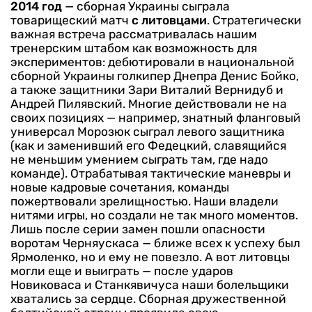
2014 год
— сборная Украины сыграла
товарищеский матч
с литовцами
. Стратегически
важная встреча рассматривалась нашим
тренерским штабом как возможность для
экспериментов: дебютировали в национальной
сборной Украины голкипер Днепра Денис Бойко,
а также защитники Зари Виталий Вернидуб и
Андрей Пилявский. Многие действовали не на
своих позициях — например, знатный фланговый
универсал Морозюк сыграл левого защитника
(как и заменивший его Федецкий, славящийся
не меньшим умением сыграть там, где надо
команде).
Отрабатывая тактические маневры и
новые кадровые сочетания, команды
пожертвовали зрелищностью. Наши владели
нитями игры, но создали не так много моментов.
Лишь после серии замен пошли опасности
воротам Черняускаса — ближе всех к успеху был
Ярмоленко, но и ему не повезло. А вот литовцы
могли еще и выиграть — после ударов
Новиковаса и Станкявичуса наши болельщики
хватались за сердце.
Сборная дружественной