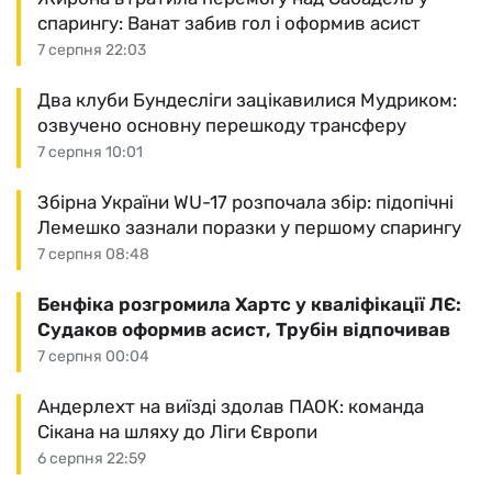
спарингу: Ванат забив гол і оформив асист
7 серпня 22:03
Два клуби Бундесліги зацікавилися Мудриком:
озвучено основну перешкоду трансферу
7 серпня 10:01
Збірна України WU-17 розпочала збір: підопічні
Лемешко зазнали поразки у першому спарингу
7 серпня 08:48
Бенфіка розгромила Хартс у кваліфікації ЛЄ:
Судаков оформив асист, Трубін відпочивав
7 серпня 00:04
Андерлехт на виїзді здолав ПАОК: команда
Сікана на шляху до Ліги Європи
6 серпня 22:59