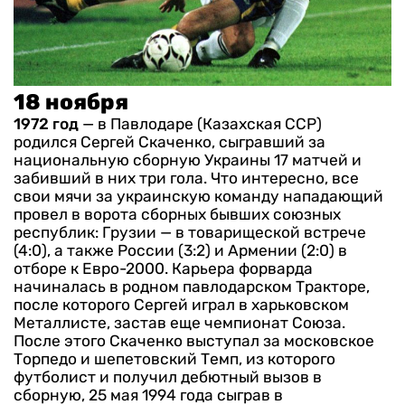
18 ноября
1972 год
— в Павлодаре (Казахская ССР)
родился Сергей Скаченко, сыгравший за
национальную сборную Украины 17 матчей и
забивший в них три гола. Что интересно, все
свои мячи за украинскую команду нападающий
провел в ворота сборных бывших союзных
республик: Грузии — в товарищеской встрече
(4:0), а также России (3:2) и Армении (2:0) в
отборе к Евро-2000.
Карьера форварда
начиналась в родном павлодарском Тракторе,
после которого Сергей играл в харьковском
Металлисте, застав еще чемпионат Союза.
После этого Скаченко выступал за московское
Торпедо и шепетовский Темп, из которого
футболист и получил дебютный вызов в
сборную, 25 мая 1994 года сыграв в