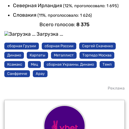
Северная Ирландия
(12%, проголосовало: 1 695)
Словакия
(11%, проголосовало: 1 626)
Всего голосов:
8 375
Загрузка ...
сборная Грузии
сборная России
Сергей Скаченко
Динамо
Карпаты
Металлист
Торпедо Москва
Ксамакс
Мец
сборная Украины. Динамо
Темп
Санфречче
Арау
Реклама