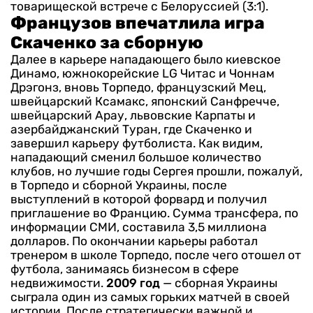
товарищеской встрече с Белоруссией (3:1).
Французов впечатлила игра
Скаченко за сборную
Далее в карьере нападающего было киевское
Динамо, южнокорейские LG Читас и Чоннам
Дрэгонз, вновь Торпедо, французский Мец,
швейцарский Ксамакс, японский Санфречче,
швейцарский Арау, львовские Карпаты и
азербайджанский Туран, где Скаченко и
завершил карьеру футболиста.
Как видим,
нападающий сменил большое количество
клубов, но лучшие годы Сергея прошли, пожалуй,
в Торпедо и сборной Украины, после
выступлений в которой форвард и получил
приглашение во Францию. Сумма трансфера, по
информации СМИ, составила 3,5 миллиона
долларов. По окончании карьеры работал
тренером в школе Торпедо, после чего отошел от
футбола, занимаясь бизнесом в сфере
недвижимости.
2009 год
— сборная Украины
сыграла один из самых горьких матчей в своей
истории. После стратегически важной и