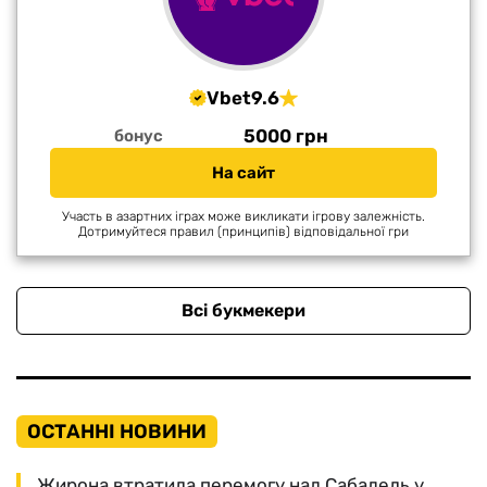
Vbet
9.6
5000 грн
бонус
На сайт
Участь в азартних іграх може викликати ігрову залежність.
Дотримуйтеся правил (принципів) відповідальної гри
Всі букмекери
ОСТАННІ НОВИНИ
Жирона втратила перемогу над Сабадель у