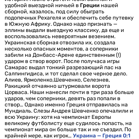
удобной выездной ничьей в
Греции
нашей
сборной, казалось, под силу обыграть
подопечных Рехагеля и обеспечить себе путевку
в Южную Африку.
Однако надо признать —
эллины выдали выездную классику, да еще и
воспользовались невероятным везением.
Украинская сборная отвозила их, создала
несколько опасных моментов, а соперники
забили на Донбасс-Арене единственным (!)
ударом в створ ворот. После получаса игры
Самарас выдал тонкий разрезающий пас на
Салпингидиса, и тот сделал свое черное дело.
Алиев, Ярмоленко,Шевченко, Селезнев,
Ракицкий отчаянно штурмовали ворота
Цорваса. Наши нанесли почти в три раза больше
ударов, чем соперники, девять раз попали в
створ… Однако именно Греция отправилась на
Мундиаль. Слезы Андрея Шевченко опечалили и
всю Украину: хотя на чемпионат Европы
великому футболисту еще судилось попасть, на
чемпионат мира он больше так и не съездил. По
крайней мере, как игрок…
Украина — Греция 0:1