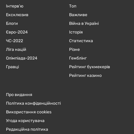
Інтерв'ю
Топ
Ексклюзив
Важливе
Блоги
Війна в Україні
Євро-2024
Історія
ЧC-2022
Статистика
Ліга націй
Різне
Олімпіада-2024
Гемблінг
Гравці
Рейтинг букмекерів
Рейтинг казино
Про видання
Політика конфіденційності
Використання cookies
Угода користувача
Редакційна політика