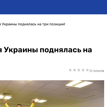
 Украины поднялась на три позиции!
 Украины поднялась на
★
★
★
★
★
★
★
★
★
★
0 голосів