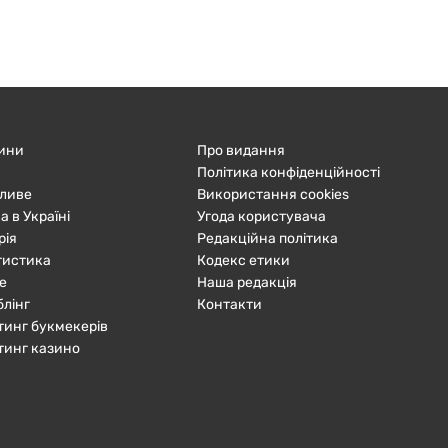
ини
Про видання
Політика конфіденційності
ливе
Використання cookies
а в Україні
Угода користувача
рія
Редакційна політика
тистика
Кодекс етики
е
Наша редакція
блінг
Контакти
тинг букмекерів
тинг казино