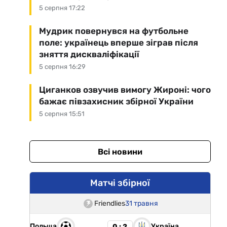
5 серпня 17:22
Мудрик повернувся на футбольне
поле: українець вперше зіграв після
зняття дискваліфікації
5 серпня 16:29
Циганков озвучив вимогу Жироні: чого
бажає півзахисник збірної України
5 серпня 15:51
Всі новини
Матчі збірної
Friendlies
31 травня
Польща
Україна
0 : 2