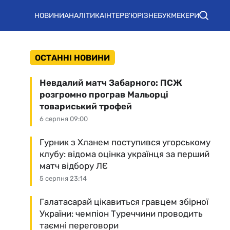
НОВИНИ
АНАЛІТИКА
ІНТЕРВ'Ю
РІЗНЕ
БУКМЕКЕРИ
ОСТАННІ НОВИНИ
Невдалий матч Забарного: ПСЖ
розгромно програв Мальорці
товариський трофей
6 серпня 09:00
Гурник з Хланем поступився угорському
клубу: відома оцінка українця за перший
матч відбору ЛЄ
5 серпня 23:14
Галатасарай цікавиться гравцем збірної
України: чемпіон Туреччини проводить
таємні переговори