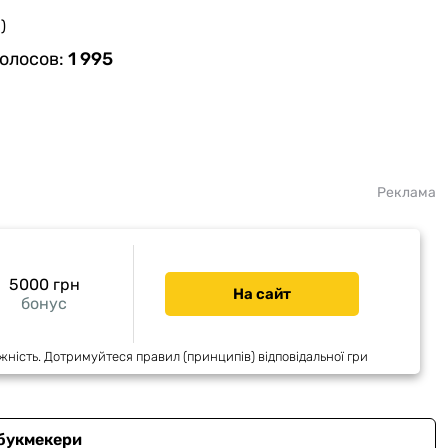
)
голосов:
1 995
Реклама
5000 грн
На сайт
бонус
жність. Дотримуйтеся правил (принципів) відповідальної гри
 букмекери