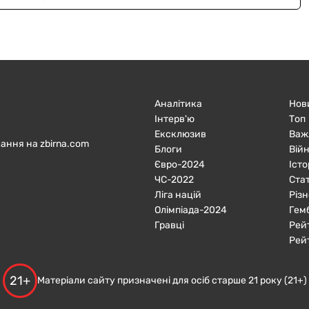
Аналітика
Нов
Інтерв'ю
Топ
Ексклюзив
Важ
ання на zbirna.com
Блоги
Війн
Євро-2024
Істо
ЧC-2022
Ста
Ліга націй
Різн
Олімпіада-2024
Гем
Гравці
Рей
Рей
21+
Матеріали сайту призначені для осіб старше 21 року (21+)