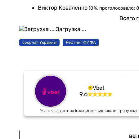
Виктор Коваленко
(0%, проголосовало: 8
Всего 
Загрузка ...
сборная Украины
Рефтинг ФИФА
Vbet
9.6
Участь в азартних іграх може викликати ігрову зале
Всі