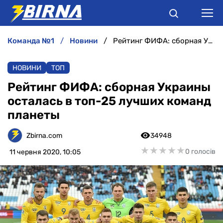
команда №1
новини
Рейтинг ФИФА: сборная Украины осталась в топ-25 лучших команд планеты
НОВИНИ
НОВИНИ
ТОП
АНАЛІТИКА
Рейтинг ФИФА: сборная Украины
осталась в топ-25 лучших команд
ІНТЕРВ'Ю
планеты
РІЗНЕ
Zbirna.com
34948
★
★
★
★
★
★
★
★
★
★
0 голосів
11 червня 2020, 10:05
БУКМЕКЕРИ