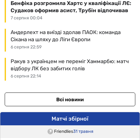
Бенфіка розгромила Хартс у кваліфікації ЛЄ:
Судаков оформив асист, Трубін відпочивав
7 серпня 00:04
Андерлехт на виїзді здолав ПАОК: команда
Сікана на шляху до Ліги Європи
6 серпня 22:59
Ракув з українцем не переміг Хаммарбю: матч
відбору ЛК без забитих голів
6 серпня 22:14
Всі новини
Матчі збірної
Friendlies
31 травня