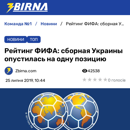
команда №1
новини
Рейтинг ФИФА: сборная Украины опустилась на одну позицию
НОВИНИ
НОВИНИ
ТОП
АНАЛІТИКА
Рейтинг ФИФА: сборная Украины
опустилась на одну позицию
ІНТЕРВ'Ю
Zbirna.com
42538
РІЗНЕ
★
★
★
★
★
★
★
★
★
★
0 голосів
25 липня 2019, 10:44
БУКМЕКЕРИ