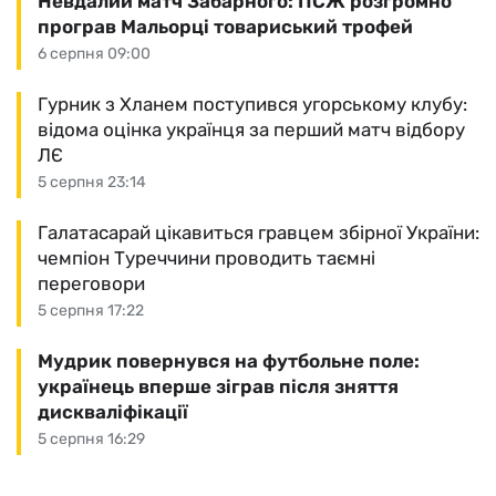
Невдалий матч Забарного: ПСЖ розгромно
програв Мальорці товариський трофей
6 серпня 09:00
Гурник з Хланем поступився угорському клубу:
відома оцінка українця за перший матч відбору
ЛЄ
5 серпня 23:14
Галатасарай цікавиться гравцем збірної України:
чемпіон Туреччини проводить таємні
переговори
5 серпня 17:22
Мудрик повернувся на футбольне поле:
українець вперше зіграв після зняття
дискваліфікації
5 серпня 16:29