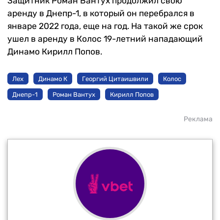
Защитник Роман Вантух продолжил свою
аренду в Днепр-1, в который он перебрался в
январе 2022 года, еще на год. На такой же срок
ушел в аренду в Колос 19-летний нападающий
Динамо Кирилл Попов.
Лех
Динамо К
Георгий Цитаишвили
Колос
Днепр-1
Роман Вантух
Кирилл Попов
Реклама