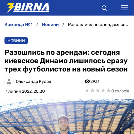
команда №1
новини
Разошлись по арендам: сегодня киевское Динамо лишилось сразу трех футболистов на новый сезон
НОВИНИ
НОВИНИ
АНАЛІТИКА
Разошлись по арендам: сегодня
киевское Динамо лишилось сразу
ІНТЕРВ'Ю
трех футболистов на новый сезон
РІЗНЕ
Олександр Кудря
2931
★
★
★
★
★
★
★
★
★
★
0 голосів
1 липня 2022, 20:30
БУКМЕКЕРИ