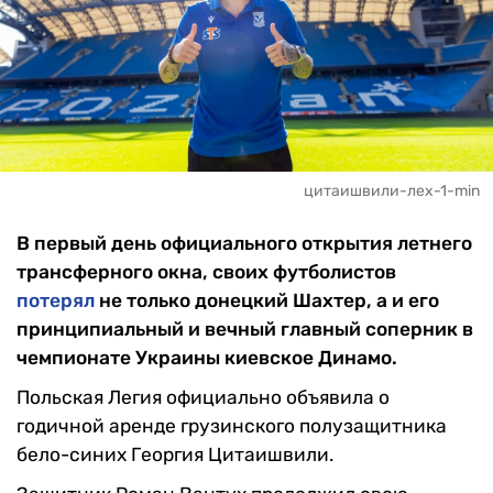
цитаишвили-лех-1-min
В первый день официального открытия летнего
трансферного окна, своих футболистов
потерял
не только донецкий Шахтер, а и его
принципиальный и вечный главный соперник в
чемпионате Украины киевское Динамо.
Польская Легия официально объявила о
годичной аренде грузинского полузащитника
бело-синих Георгия Цитаишвили.