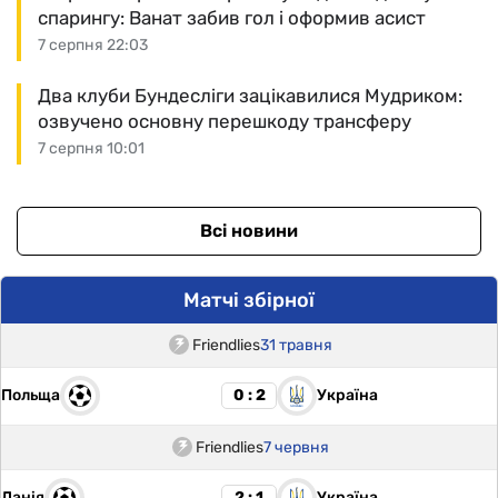
спарингу: Ванат забив гол і оформив асист
7 серпня 22:03
Два клуби Бундесліги зацікавилися Мудриком:
озвучено основну перешкоду трансферу
7 серпня 10:01
Всі новини
Матчі збірної
Friendlies
31 травня
Польща
Україна
0 : 2
Friendlies
7 червня
Данія
Україна
2 : 1