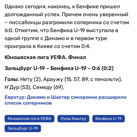
Однако сегодня, наконец, к Бенфике пришел
долгожданный успех. Причем очень уверенный
– лиссабонцы разгромили соперника со счетом
6:0. Отметим, что Бенфика U-19 выступала в
одной группе с Динамо и в первом туре
проиграла в Киеве со счетом 0:4.
Юношеская лига УЕФА. Финал
Зальцбург U-19 – Бенфика U-19 – 0:6 (0:2)
Голы:
Нету (2), Араужу (15, 57, 89, с пенальти),
Н'Дур (53), Семеду (69).
Евротур: Динамо и Шахтер синхронно расширили
список соперников
Юношеская лига УЕФА
Луиш Каштру
Бенфика U-19
Зальцбург U-19