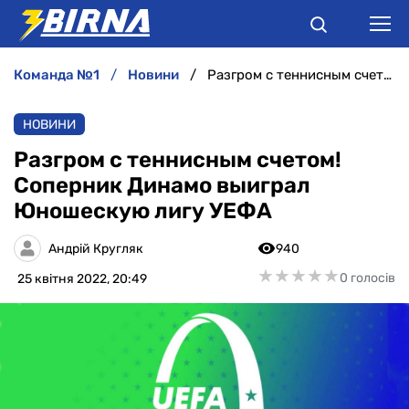
команда №1
новини
Разгром c теннисным счетом! Соперник Динамо выиграл Юношескую лигу УЕФА
НОВИНИ
НОВИНИ
АНАЛІТИКА
Разгром c теннисным счетом!
Соперник Динамо выиграл
ІНТЕРВ'Ю
Юношескую лигу УЕФА
РІЗНЕ
Андрій Кругляк
940
★
★
★
★
★
★
★
★
★
★
0 голосів
25 квітня 2022, 20:49
БУКМЕКЕРИ