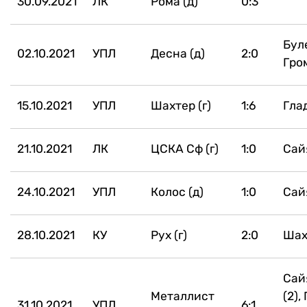
30.09.2021
ЛК
Рома (д)
0:3
Бул
02.10.2021
УПЛ
Десна (д)
2:0
Гро
15.10.2021
УПЛ
Шахтер (г)
1:6
Гла
21.10.2021
ЛК
ЦСКА Сф (г)
1:0
Сай
24.10.2021
УПЛ
Колос (д)
1:0
Сай
28.10.2021
КУ
Рух (г)
2:0
Шах
Сай
Металлист
(2),
31.10.2021
УПЛ
6:1