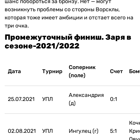
шанс побороться за бронзу. Нет — могут
возникнуть проблемы со стороны Ворсклы,
которая тоже имеет амбиции и отстает всего на
три очка.
Промежуточный финиш. Заря в
сезоне-2021/2022
Соперник
Дата
Турнир
Счет
Бом
(поле)
Александрия
25.07.2021
УПЛ
0:1
(д)
Коче
02.08.2021
УПЛ
Ингулец (г)
5:1
Кри
Ову