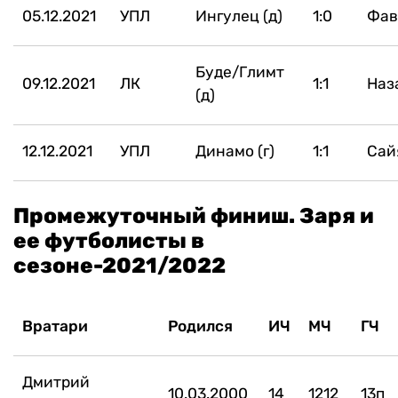
05.12.2021
УПЛ
Ингулец (д)
1:0
Фав
Буде/Глимт
09.12.2021
ЛК
1:1
Наз
(д)
12.12.2021
УПЛ
Динамо (г)
1:1
Сай
Промежуточный финиш. Заря и
ее футболисты в
сезоне-2021/2022
Вратари
Родился
ИЧ
МЧ
ГЧ
Дмитрий
10.03.2000
14
1212
13п