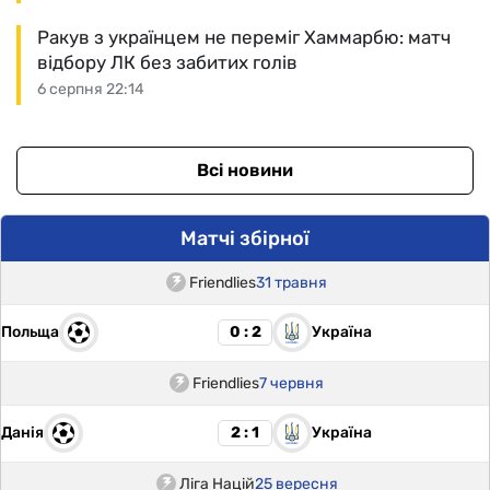
Ракув з українцем не переміг Хаммарбю: матч
відбору ЛК без забитих голів
6 серпня 22:14
Всі новини
Матчі збірної
Friendlies
31 травня
Польща
Україна
0 : 2
Friendlies
7 червня
Данія
Україна
2 : 1
Ліга Націй
25 вересня