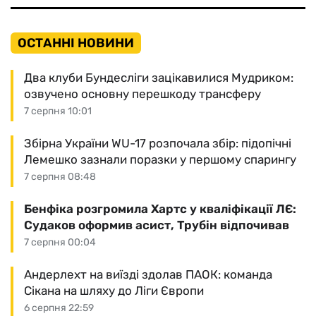
ОСТАННІ НОВИНИ
Два клуби Бундесліги зацікавилися Мудриком:
озвучено основну перешкоду трансферу
7 серпня 10:01
Збірна України WU-17 розпочала збір: підопічні
Лемешко зазнали поразки у першому спарингу
7 серпня 08:48
Бенфіка розгромила Хартс у кваліфікації ЛЄ:
Судаков оформив асист, Трубін відпочивав
7 серпня 00:04
Андерлехт на виїзді здолав ПАОК: команда
Сікана на шляху до Ліги Європи
6 серпня 22:59