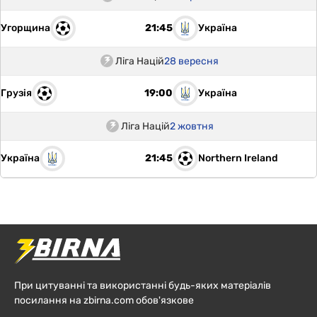
Угорщина
Україна
21:45
Ліга Націй
28 вересня
Грузія
Україна
19:00
Ліга Націй
2 жовтня
Україна
Northern Ireland
21:45
При цитуванні та використанні будь-яких матеріалів
посилання на zbirna.com обов'язкове