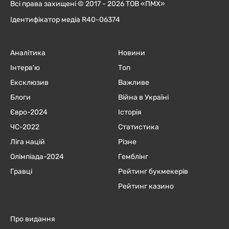
Всі права захищені © 2017 - 2026 ТОВ «ПМХ»
Ідентифікатор медіа R40-06374
Аналітика
Новини
Інтерв'ю
Топ
Ексклюзив
Важливе
Блоги
Війна в Україні
Євро-2024
Історія
ЧC-2022
Статистика
Ліга націй
Різне
Олімпіада-2024
Гемблінг
Гравці
Рейтинг букмекерів
Рейтинг казино
Про видання