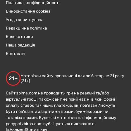
Політика конфіденційності
Використання cookies
Угода користувача
Редакційна політика
Кодекс етики
Наша редакція
Контакти
Матеріали сайту призначені для осіб старше 21 року
21+
(21+)
Сайт zbirna.com не проводить ігри на реальні та/або
віртуальні гроші, також сайт не приймає ні в якій формі
оплату ставок та/інших платежів, які пов’язані/можуть
бути пов’язані з азартними іграми, букмекерами чи
тоталізаторами. Будь-які матеріали на інформаційному
ресурсі zbirna.com публікуються виключно в
інформаційних цілях.