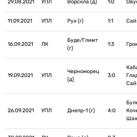
29.08.2021
УПЛ
Ворскла (д)
1:0
Ову
11.09.2021
УПЛ
Рух (г)
1:1
Сай
Буде/Глимт
16.09.2021
ЛК
1:3
Гро
(г)
Каб
Черноморец
19.09.2021
УПЛ
3:0
Гла
(д)
Сай
Бул
26.09.2021
УПЛ
Днепр-1 (г)
4:0
Коче
Шах