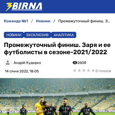
команда №1
новини
Промежуточный финиш. Заря и ее футболисты в сезоне-2021/2022
НОВИНИ
НОВИНИ
ЕКСКЛЮЗИВ
АНАЛІТИКА
АНАЛІТИКА
Промежуточный финиш. Заря и ее
футболисты в сезоне-2021/2022
ІНТЕРВ'Ю
Андрій Кудирко
2608
РІЗНЕ
★
★
★
★
★
★
★
★
★
★
0 голосів
14 січня 2022, 18:05
БУКМЕКЕРИ