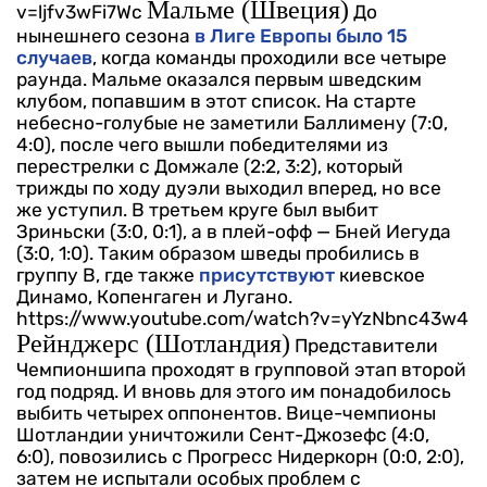
Мальме (Швеция)
v=ljfv3wFi7Wc
До
нынешнего сезона
в Лиге Европы было 15
случаев
, когда команды проходили все четыре
раунда. Мальме оказался первым шведским
клубом, попавшим в этот список. На старте
небесно-голубые не заметили Баллимену (7:0,
4:0), после чего вышли победителями из
перестрелки с Домжале (2:2, 3:2), который
трижды по ходу дуэли выходил вперед, но все
же уступил. В третьем круге был выбит
Зриньски (3:0, 0:1), а в плей-офф — Бней Иегуда
(3:0, 1:0). Таким образом шведы пробились в
группу В, где также
присутствуют
киевское
Динамо, Копенгаген и Лугано.
https://www.youtube.com/watch?v=yYzNbnc43w4
Рейнджерс (Шотландия)
Представители
Чемпионшипа проходят в групповой этап второй
год подряд. И вновь для этого им понадобилось
выбить четырех оппонентов. Вице-чемпионы
Шотландии уничтожили Сент-Джозефс (4:0,
6:0), повозились с Прогресс Нидеркорн (0:0, 2:0),
затем не испытали особых проблем с