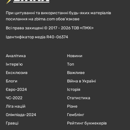
При цитуванні та використанні будь-яких матеріалів
посилання на zbirna.com обов'язкове
Всі права захищені © 2017 - 2026 ТОВ «ПМХ»
Ідентифікатор медіа R40-06374
Аналітика
Новини
Інтерв'ю
Топ
Ексклюзив
Важливе
Блоги
Війна в Україні
Євро-2024
Історія
ЧC-2022
Статистика
Ліга націй
Різне
Олімпіада-2024
Гемблінг
Гравці
Рейтинг букмекерів