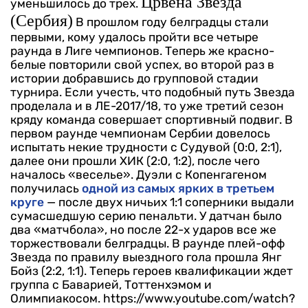
Црвена Звезда
уменьшилось до трех.
(Сербия)
В прошлом году белградцы стали
первыми, кому удалось пройти все четыре
раунда в Лиге чемпионов. Теперь же красно-
белые повторили свой успех, во второй раз в
истории добравшись до групповой стадии
турнира. Если учесть, что подобный путь Звезда
проделала и в ЛЕ-2017/18, то уже третий сезон
кряду команда совершает спортивный подвиг.
В
первом раунде чемпионам Сербии довелось
испытать некие трудности с Судувой (0:0, 2:1),
далее они прошли ХИК (2:0, 1:2), после чего
началось «веселье». Дуэли с Копенгагеном
получилась
одной из самых ярких в третьем
круге
— после двух ничьих 1:1 соперники выдали
сумасшедшую серию пенальти. У датчан было
два «матчбола», но после 22-х ударов все же
торжествовали белградцы. В раунде плей-офф
Звезда по правилу выездного гола прошла Янг
Бойз (2:2, 1:1). Теперь героев квалификации ждет
группа с Баварией, Тоттенхэмом и
Олимпиакосом.
https://www.youtube.com/watch?