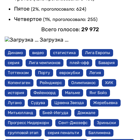
Пятое
(2%, проголосовало: 624)
Четвертое
(1%, проголосовало: 255)
Всего голосов:
29 972
Загрузка ...
Динамо
видео
статистика
Лига Европы
серия
Лига чемпионов
плей-офф
Бавария
Тоттенхэм
Порту
еврокубки
Легия
Копенгаген
Рейнджерс
Олимпиакос
ХИК
история
Фейеноорд
Мальме
Янг Бойз
Лугано
Судува
Црвена Звезда
Жеребьевка
Митьюлланд
Бней-Иегуда
Домжале
Прогресс Нидеркорн
Сент-Джозефс
Зриньски
групповой этап
серия пенальти
Баллимена