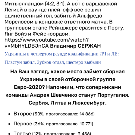
Митьюлландом (4:2, 3:1). А вот с варшавской
Легией в раунде плей-офф все решил
единственный гол, забитый Альфредо
Морелосом в концовке ответного матча. В
групповом этапе Рейнджерс сразится с Порту,
Янг Бойз и Фейеноордом.
https://www.youtube.com/watch?
v=MbHYLDBJnCA
Владимир СЕРЖАН
Украинцы в четвертом раунде квалификации ЛЧ и ЛЕ:
Пластун забил, Зубков отдал, шестеро выбыли
На Ваш взгляд, какое место займет сборная
Украины в своей отборочной группе
Евро-2020? Напомним, что соперниками
команды Андрея Шевченко станут Португалия,
Сербия, Литва и Люксембург.
Второе
(50%, проголосовало: 14 866)
Первое
(36%, проголосовало: 10 771)
Третье
(12%, проголосовало: 3 456)