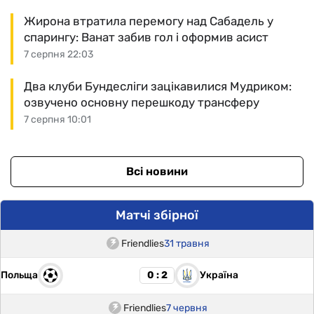
Жирона втратила перемогу над Сабадель у
спарингу: Ванат забив гол і оформив асист
7 серпня 22:03
Два клуби Бундесліги зацікавилися Мудриком:
озвучено основну перешкоду трансферу
7 серпня 10:01
Всі новини
Матчі збірної
Friendlies
31 травня
Польща
Україна
0 : 2
Friendlies
7 червня