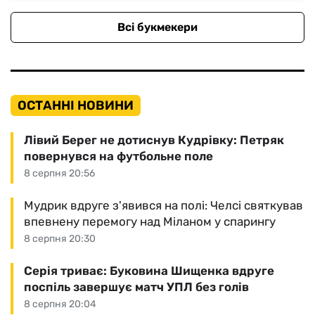
Всі букмекери
ОСТАННІ НОВИНИ
Лівий Берег не дотиснув Кудрівку: Петряк
повернувся на футбольне поле
8 серпня 20:56
Мудрик вдруге з'явився на полі: Челсі святкував
впевнену перемогу над Міланом у спарингу
8 серпня 20:30
Серія триває: Буковина Шищенка вдруге
поспіль завершує матч УПЛ без голів
8 серпня 20:04