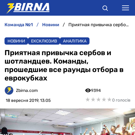
команда №1
новини
Приятная привычка сербов и шотландцев. Команды, прошедшие все раунды отбора в еврокубках
НОВИНИ
НОВИНИ
ЕКСКЛЮЗИВ
АНАЛІТИКА
АНАЛІТИКА
Приятная привычка сербов и
шотландцев. Команды,
ІНТЕРВ'Ю
прошедшие все раунды отбора в
еврокубках
РІЗНЕ
Zbirna.com
9394
БУКМЕКЕРИ
★
★
★
★
★
★
★
★
★
★
0 голосів
18 вересня 2019, 13:05