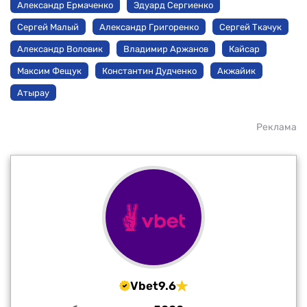
Александр Ермаченко
Эдуард Сергиенко
Сергей Малый
Александр Григоренко
Сергей Ткачук
Александр Воловик
Владимир Аржанов
Кайсар
Максим Фещук
Константин Дудченко
Акжайик
Атырау
Реклама
Vbet
9.6