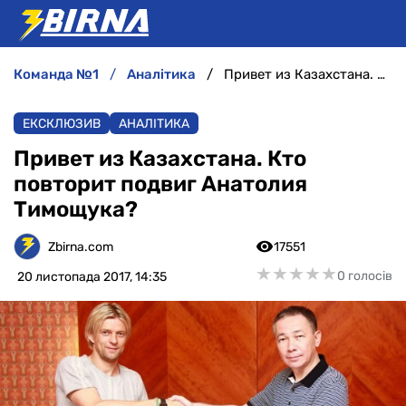
команда №1
аналітика
Привет из Казахстана. Кто повторит подвиг Анатолия Тимощука?
НОВИНИ
ЕКСКЛЮЗИВ
АНАЛІТИКА
АНАЛІТИКА
Привет из Казахстана. Кто
повторит подвиг Анатолия
ІНТЕРВ'Ю
Тимощука?
РІЗНЕ
Zbirna.com
17551
★
★
★
★
★
★
★
★
★
★
0 голосів
20 листопада 2017, 14:35
БУКМЕКЕРИ