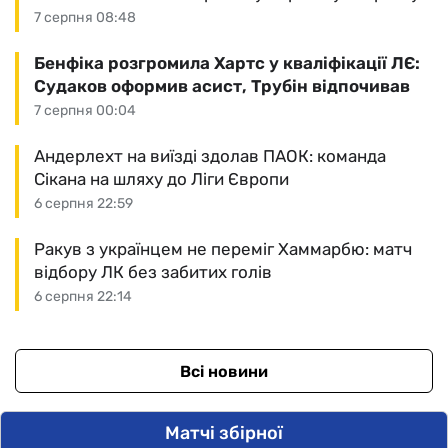
7 серпня 08:48
Бенфіка розгромила Хартс у кваліфікації ЛЄ:
Судаков оформив асист, Трубін відпочивав
7 серпня 00:04
Андерлехт на виїзді здолав ПАОК: команда
Сікана на шляху до Ліги Європи
6 серпня 22:59
Ракув з українцем не переміг Хаммарбю: матч
відбору ЛК без забитих голів
6 серпня 22:14
Всі новини
Матчі збірної