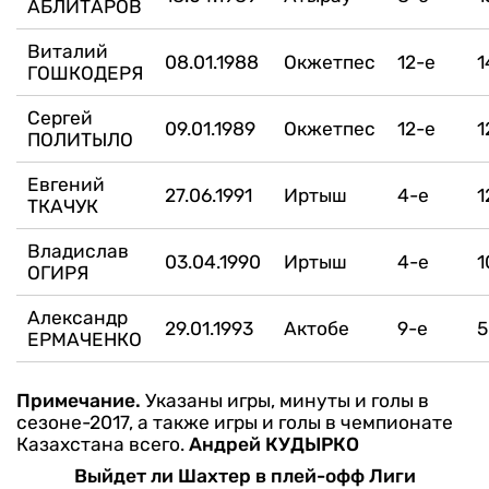
АБЛИТАРОВ
Виталий
08.01.1988
Окжетпес
12-е
1
ГОШКОДЕРЯ
Сергей
09.01.1989
Окжетпес
12-е
1
ПОЛИТЫЛО
Евгений
27.06.1991
Иртыш
4-е
1
ТКАЧУК
Владислав
03.04.1990
Иртыш
4-е
1
ОГИРЯ
Александр
29.01.1993
Актобе
9-е
5
ЕРМАЧЕНКО
Примечание.
Указаны игры, минуты и голы в
сезоне-2017, а также игры и голы в чемпионате
Казахстана всего.
Андрей КУДЫРКО
Выйдет ли Шахтер в плей-офф Лиги