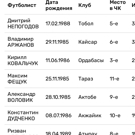
Дата
Место
Футболист
Клуб
рождения
в ЧК
Дмитрий
17.02.1988
Тобол
5-е
3
НЕПОГОДОВ
Владимир
29.11.1985
Кайсар
6-е
3
АРЖАНОВ
Кирилл
11.06.1986
Ордабасы
3-е
2
КОВАЛЬЧУК
Максим
25.11.1985
Тараз
11-е
2
ФЕЩУК
Александр
28.10.1985
Актобе
9-е
2
ВОЛОВИК
Константин
08.07.1986
Акжайик
10-е
1
ДУДЧЕНКО
Ризван
18.04.1989
Атырау
8-е
1