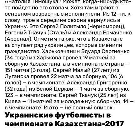
Анатолия Тимощука? Может, когда-нибудь кто-
то пойдет по его стопам. Хотя там играют в
основном возрастные исполнители. Из 12-ти, к
слову, трое в середине сезона вернулись в
Украину. Это Сергей Политыло (Черноморец),
Евгений Ткачук (Сталь) и Александр Ермаченко
(Арсенал). Отметим также, что в Казахстане
выступает ряд украинцев, которые сменили
гражданство. Харьковчанин Эдуард Сергиенко
(34 года) из Харькова провел 19 матчей за
сборную Казахстана, а в чемпионате страны —
151 матча (3 гола). Сергей Малый (27 лет) из
Луганска провел 22 матча за сборную, 106 (6
голов) — в чемпионате. Александр Григоренко
(32 года) из Белой Церкви — 1 матч за сборную,
123 — в чемпионате. Сергей Ткачук (25 лет) из
Киева — 11 матчей за молодежную сборную, 14 —
в чемпионате. И это — не полный список.
Украинские футболисты в
чемпионате Казахстана-2017