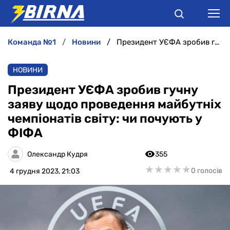
команда №1
новини
Президент УЄФА зробив гучну заяву щодо проведення майбутніх чемпіонатів світу: чи почують у ФІФА
НОВИНИ
НОВИНИ
АНАЛІТИКА
Президент УЄФА зробив гучну
заяву щодо проведення майбутніх
ІНТЕРВ'Ю
чемпіонатів світу: чи почують у
ФІФА
РІЗНЕ
Олександр Кудря
355
БУКМЕКЕРИ
★
★
★
★
★
★
★
★
★
★
0 голосів
4 грудня 2023, 21:03