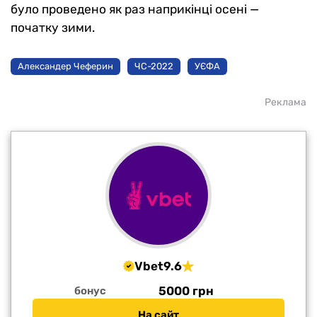
було проведено як раз наприкінці осені —
початку зими.
Александер Чеферин
ЧС-2022
УЄФА
Реклама
Vbet
9.6
5000 грн
бонус
На сайт