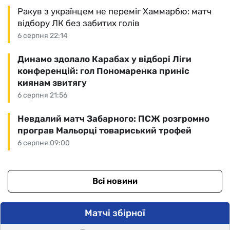
Ракув з українцем не переміг Хаммарбю: матч
відбору ЛК без забитих голів
6 серпня 22:14
Динамо здолало Карабах у відборі Ліги
конференцій: гол Пономаренка приніс
киянам звитягу
6 серпня 21:56
Невдалий матч Забарного: ПСЖ розгромно
програв Мальорці товариський трофей
6 серпня 09:00
Всі новини
Матчі збірної