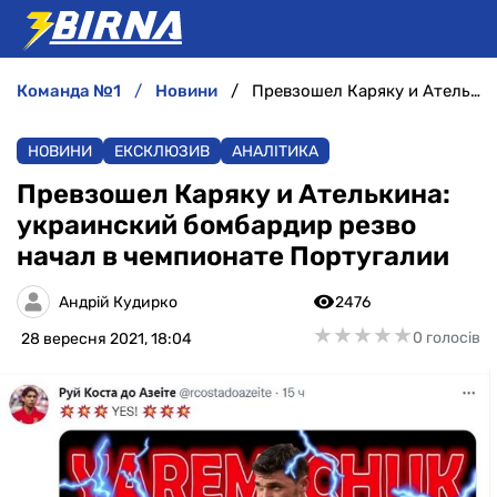
команда №1
новини
Превзошел Каряку и Ателькина: украинский бомбардир резво начал в чемпионате Португалии
НОВИНИ
НОВИНИ
ЕКСКЛЮЗИВ
АНАЛІТИКА
АНАЛІТИКА
Превзошел Каряку и Ателькина:
украинский бомбардир резво
ІНТЕРВ'Ю
начал в чемпионате Португалии
РІЗНЕ
Андрій Кудирко
2476
★
★
★
★
★
★
★
★
★
★
0 голосів
28 вересня 2021, 18:04
БУКМЕКЕРИ