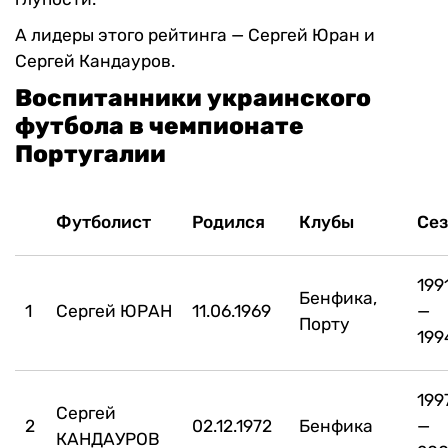
А лидеры этого рейтинга — Сергей Юран и
Сергей Кандауров.
Воспитанники украинского
футбола в чемпионате
Португалии
Футболист
Родился
Клубы
Се
199
Бенфика,
1
Сергей ЮРАН
11.06.1969
—
Порту
199
199
Сергей
2
02.12.1972
Бенфика
—
КАНДАУРОВ