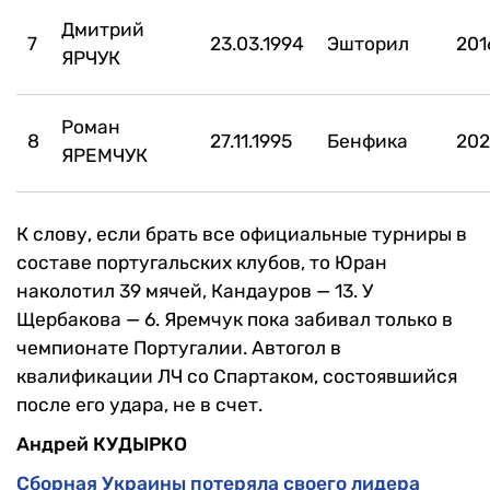
Дмитрий
7
23.03.1994
Эшторил
201
ЯРЧУК
Роман
8
27.11.1995
Бенфика
202
ЯРЕМЧУК
К слову, если брать все официальные турниры в
составе португальских клубов, то Юран
наколотил 39 мячей, Кандауров — 13. У
Щербакова — 6. Яремчук пока забивал только в
чемпионате Португалии. Автогол в
квалификации ЛЧ со Спартаком, состоявшийся
после его удара, не в счет.
Андрей КУДЫРКО
Сборная Украины потеряла своего лидера