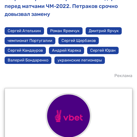
перед матчами ЧМ-2022. Петраков срочно
довызвал замену
Сергей Ателькин
Роман Яремчук
Дмитрий Ярчук
чемпионат Португалии
Сергей Щербаков
Сергей Кандауров
Андрей Каряка
Сергей Юран
Валерий Бондаренко
украинские легионеры
Реклама