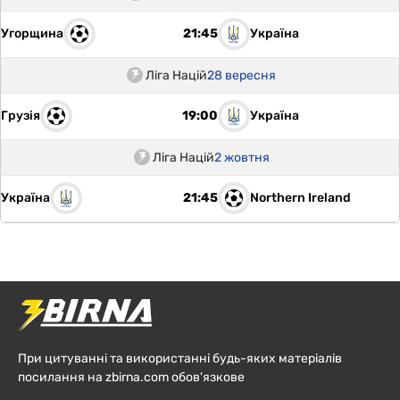
Угорщина
Україна
21:45
Ліга Націй
28 вересня
Грузія
Україна
19:00
Ліга Націй
2 жовтня
Україна
Northern Ireland
21:45
При цитуванні та використанні будь-яких матеріалів
посилання на zbirna.com обов'язкове