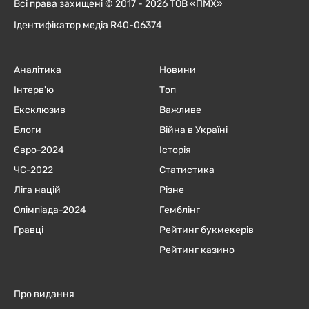
Всі права захищені © 2017 - 2026 ТОВ «ПМХ»
Ідентифікатор медіа R40-06374
Аналітика
Новини
Інтерв'ю
Топ
Ексклюзив
Важливе
Блоги
Війна в Україні
Євро-2024
Історія
ЧC-2022
Статистика
Ліга націй
Різне
Олімпіада-2024
Гемблінг
Гравці
Рейтинг букмекерів
Рейтинг казино
Про видання