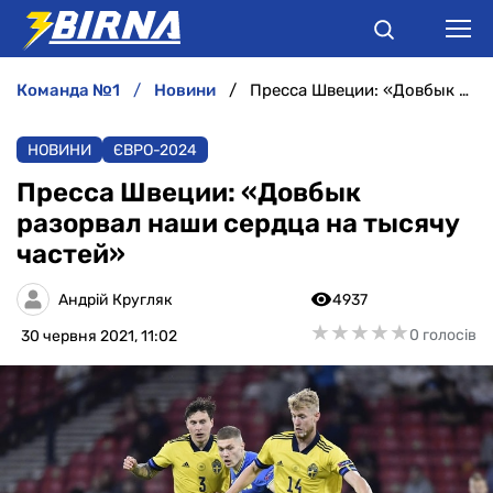
команда №1
новини
Пресса Швеции: «Довбык разорвал наши сердца на тысячу частей»
НОВИНИ
НОВИНИ
ЄВРО-2024
АНАЛІТИКА
Пресса Швеции: «Довбык
разорвал наши сердца на тысячу
ІНТЕРВ'Ю
частей»
РІЗНЕ
Андрій Кругляк
4937
★
★
★
★
★
★
★
★
★
★
0 голосів
30 червня 2021, 11:02
БУКМЕКЕРИ