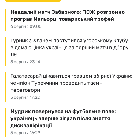
Невдалий матч Забарного: ПСЖ розгромно
програв Мальорці товариський трофей
6 серпня 09:00
Гурник з Хланем поступився угорському клубу:
відома оцінка українця за перший матч відбору
ЛЄ
5 серпня 23:14
Галатасарай цікавиться гравцем збірної України:
чемпіон Туреччини проводить таємні
переговори
5 серпня 17:22
Мудрик повернувся на футбольне поле:
українець вперше зіграв після зняття
дискваліфікації
5 серпня 16:29