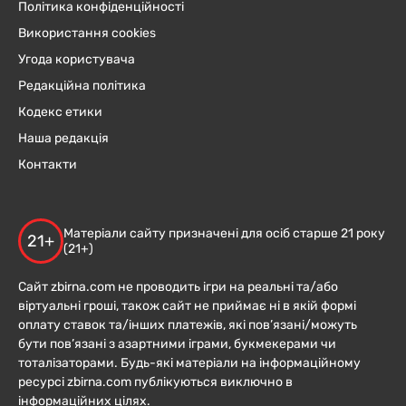
Політика конфіденційності
Використання cookies
Угода користувача
Редакційна політика
Кодекс етики
Наша редакція
Контакти
Матеріали сайту призначені для осіб старше 21 року
21+
(21+)
Сайт zbirna.com не проводить ігри на реальні та/або
віртуальні гроші, також сайт не приймає ні в якій формі
оплату ставок та/інших платежів, які пов’язані/можуть
бути пов’язані з азартними іграми, букмекерами чи
тоталізаторами. Будь-які матеріали на інформаційному
ресурсі zbirna.com публікуються виключно в
інформаційних цілях.