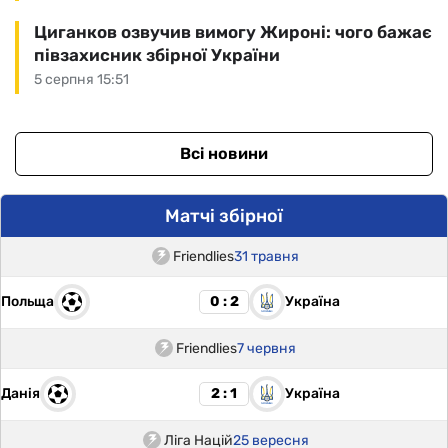
Циганков озвучив вимогу Жироні: чого бажає
півзахисник збірної України
5 серпня 15:51
Всі новини
Матчі збірної
Friendlies
31 травня
Польща
Україна
0 : 2
Friendlies
7 червня
Данія
Україна
2 : 1
Ліга Націй
25 вересня