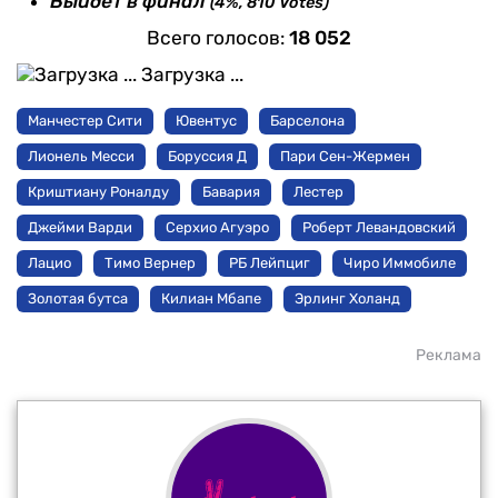
Выйдет в финал
(4%, 810 Votes)
Всего голосов:
18 052
Загрузка ...
Манчестер Сити
Ювентус
Барселона
Лионель Месси
Боруссия Д
Пари Сен-Жермен
Криштиану Роналду
Бавария
Лестер
Джейми Варди
Серхио Агуэро
Роберт Левандовский
Лацио
Тимо Вернер
РБ Лейпциг
Чиро Иммобиле
Золотая бутса
Килиан Мбапе
Эрлинг Холанд
Реклама