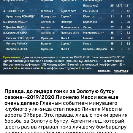
Правда, до лидера гонки за Золотую бутсу
сезона--2019/2020 Лионелю Месси все еще
очень далеко
Главным событием минувшего
клубного уик-энда стал покер Линеля Месси в
ворота Эйбара. Это, правда, лишь с точки зрения
борьбы за Золотую бутсу.
Аргентинец, который
шесть раз выигрывал приз лучшему бомбардиру
сезона в европейских чемпионатах, снова в