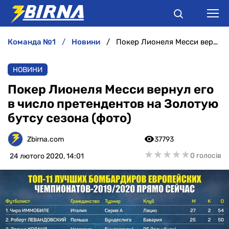
команда №1
новини
Покер Лионеля Месси вернул его в число претендентов на Золотую бутсу сезона (фото)
НОВИНИ
НОВИНИ
АНАЛІТИКА
Покер Лионеля Месси вернул его
в число претендентов на Золотую
ІНТЕРВ'Ю
бутсу сезона (фото)
РІЗНЕ
Zbirna.com
37793
★
★
★
★
★
★
★
★
★
★
0 голосів
24 лютого 2020, 14:01
БУКМЕКЕРИ