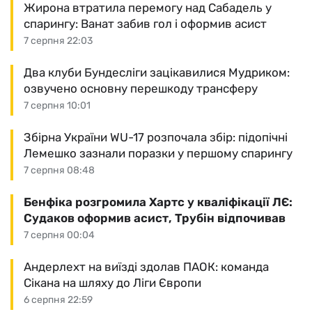
Жирона втратила перемогу над Сабадель у
спарингу: Ванат забив гол і оформив асист
7 серпня 22:03
Два клуби Бундесліги зацікавилися Мудриком:
озвучено основну перешкоду трансферу
7 серпня 10:01
Збірна України WU-17 розпочала збір: підопічні
Лемешко зазнали поразки у першому спарингу
7 серпня 08:48
Бенфіка розгромила Хартс у кваліфікації ЛЄ:
Судаков оформив асист, Трубін відпочивав
7 серпня 00:04
Андерлехт на виїзді здолав ПАОК: команда
Сікана на шляху до Ліги Європи
6 серпня 22:59