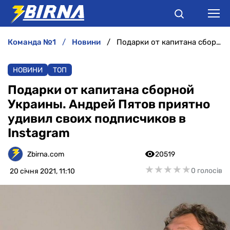
команда №1
новини
Подарки от капитана сборной Украины. Андрей Пятов приятно удивил своих подписчиков в Instagram
НОВИНИ
НОВИНИ
ТОП
АНАЛІТИКА
Подарки от капитана сборной
Украины. Андрей Пятов приятно
ІНТЕРВ'Ю
удивил своих подписчиков в
Instagram
РІЗНЕ
Zbirna.com
20519
БУКМЕКЕРИ
★
★
★
★
★
★
★
★
★
★
0 голосів
20 січня 2021, 11:10