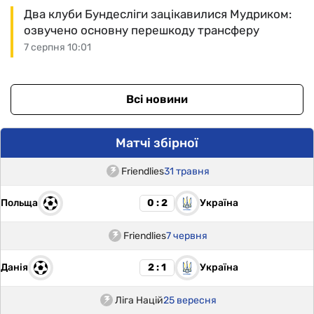
Два клуби Бундесліги зацікавилися Мудриком:
озвучено основну перешкоду трансферу
7 серпня 10:01
Всі новини
Матчі збірної
Friendlies
31 травня
Польща
Україна
0 : 2
Friendlies
7 червня
Данія
Україна
2 : 1
Ліга Націй
25 вересня