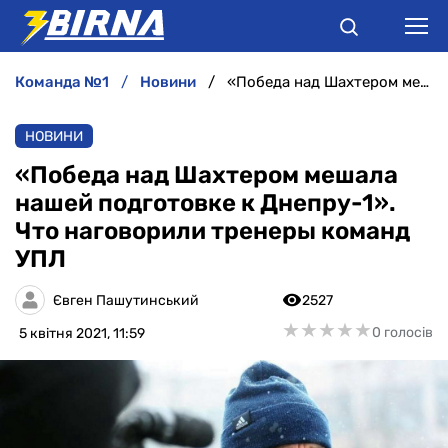
команда №1
новини
«Победа над Шахтером мешала нашей подготовке к Днепру-1». Что наговорили тренеры команд УПЛ
НОВИНИ
НОВИНИ
АНАЛІТИКА
«Победа над Шахтером мешала
нашей подготовке к Днепру-1».
ІНТЕРВ'Ю
Что наговорили тренеры команд
УПЛ
РІЗНЕ
Євген Пашутинський
2527
БУКМЕКЕРИ
★
★
★
★
★
★
★
★
★
★
0 голосів
5 квітня 2021, 11:59