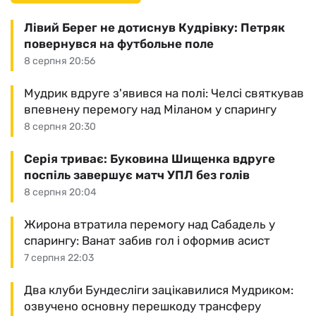
Лівий Берег не дотиснув Кудрівку: Петряк
повернувся на футбольне поле
8 серпня 20:56
Мудрик вдруге з'явився на полі: Челсі святкував
впевнену перемогу над Міланом у спарингу
8 серпня 20:30
Серія триває: Буковина Шищенка вдруге
поспіль завершує матч УПЛ без голів
8 серпня 20:04
Жирона втратила перемогу над Сабадель у
спарингу: Ванат забив гол і оформив асист
7 серпня 22:03
Два клуби Бундесліги зацікавилися Мудриком:
озвучено основну перешкоду трансферу