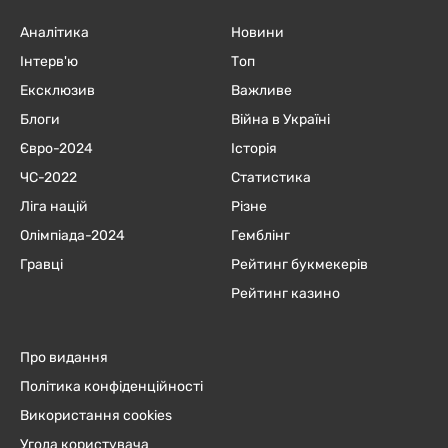
Аналітика
Новини
Інтерв'ю
Топ
Ексклюзив
Важливе
Блоги
Війна в Україні
Євро-2024
Історія
ЧC-2022
Статистика
Ліга націй
Різне
Олімпіада-2024
Гемблінг
Гравці
Рейтинг букмекерів
Рейтинг казино
Про видання
Політика конфіденційності
Використання cookies
Угода користувача