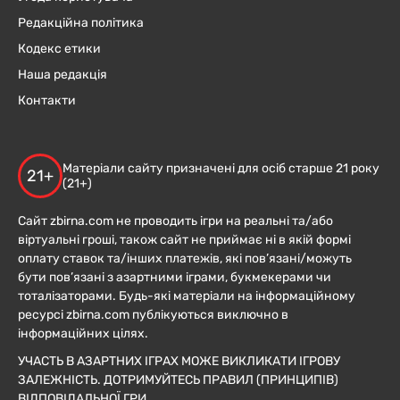
Редакційна політика
Кодекс етики
Наша редакція
Контакти
Матеріали сайту призначені для осіб старше 21 року
21+
(21+)
Сайт zbirna.com не проводить ігри на реальні та/або
віртуальні гроші, також сайт не приймає ні в якій формі
оплату ставок та/інших платежів, які пов’язані/можуть
бути пов’язані з азартними іграми, букмекерами чи
тоталізаторами. Будь-які матеріали на інформаційному
ресурсі zbirna.com публікуються виключно в
інформаційних цілях.
УЧАСТЬ В АЗАРТНИХ ІГРАХ МОЖЕ ВИКЛИКАТИ ІГРОВУ
ЗАЛЕЖНІСТЬ. ДОТРИМУЙТЕСЬ ПРАВИЛ (ПРИНЦИПІВ)
ВІДПОВІДАЛЬНОЇ ГРИ.