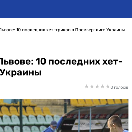
Львове: 10 последних хет-триков в Премьер-лиге Украины
ьвове: 10 последних хет-
 Украины
★
★
★
★
★
★
★
★
★
★
0 голосів