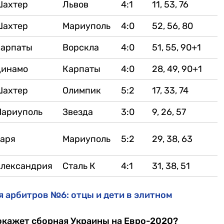
Шахтер
Львов
4:1
11, 53, 76
Шахтер
Мариуполь
4:0
52, 56, 80
Карпаты
Ворскла
4:0
51, 55, 90+1
Динамо
Карпаты
4:0
28, 49, 90+1
Шахтер
Олимпик
5:2
17, 33, 74
ариуполь
Звезда
3:0
9, 26, 57
аря
Мариуполь
5:2
29, 38, 63
лександрия
Сталь К
4:1
31, 38, 51
я арбитров №6: отцы и дети в элитном
покажет сборная Украины на Евро-2020?