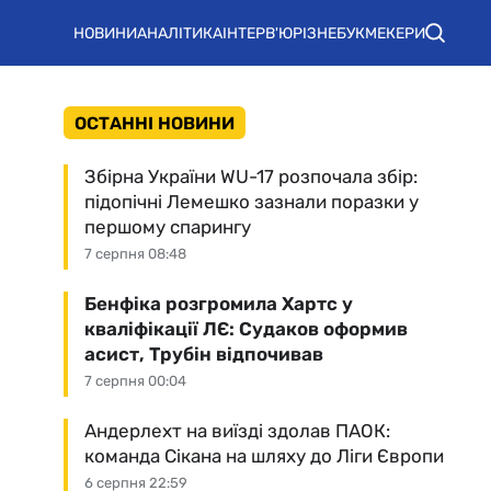
НОВИНИ
АНАЛІТИКА
ІНТЕРВ'Ю
РІЗНЕ
БУКМЕКЕРИ
ОСТАННІ НОВИНИ
Збірна України WU-17 розпочала збір:
підопічні Лемешко зазнали поразки у
першому спарингу
7 серпня 08:48
Бенфіка розгромила Хартс у
кваліфікації ЛЄ: Судаков оформив
асист, Трубін відпочивав
7 серпня 00:04
Андерлехт на виїзді здолав ПАОК:
команда Сікана на шляху до Ліги Європи
6 серпня 22:59