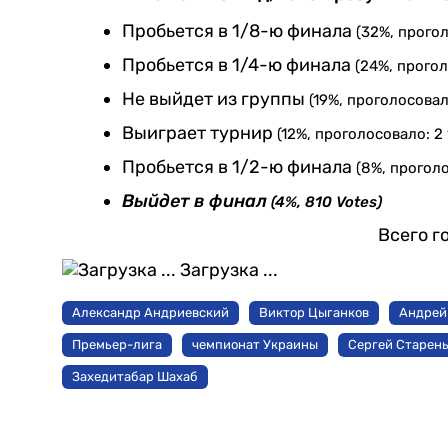
Пробьется в 1/8-ю финала
(32%, прогол
Пробьется в 1/4-ю финала
(24%, прогол
Не выйдет из группы
(19%, проголосовал
Выиграет турнир
(12%, проголосовало: 2 
Пробьется в 1/2-ю финала
(8%, проголо
Выйдет в финал
(4%, 810 Votes)
Всего г
Загрузка ...
Александр Андриевский
Виктор Цыганков
Андрей
Премьер-лига
чемпионат Украины
Сергей Старен
Захедитабар Шахаб