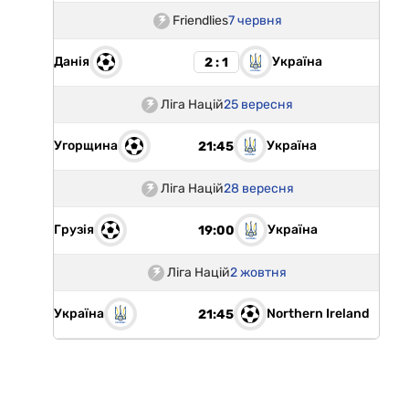
Friendlies
7 червня
Данія
Україна
2 : 1
Ліга Націй
25 вересня
Угорщина
Україна
21:45
Ліга Націй
28 вересня
Грузія
Україна
19:00
Ліга Націй
2 жовтня
Україна
Northern Ireland
21:45