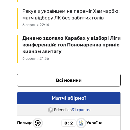
Ракув з українцем не переміг Хаммарбю:
матч відбору ЛК без забитих голів
6 серпня 22:14
Динамо здолало Карабах у відборі Ліги
конференцій: гол Пономаренка приніс
киянам звитягу
6 серпня 21:56
Всі новини
Матчі збірної
Friendlies
31 травня
Польща
Україна
0 : 2