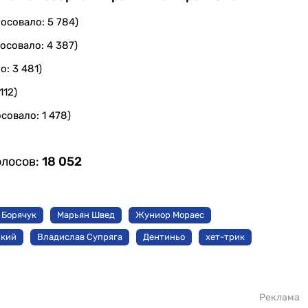
осовало: 5 784)
осовало: 4 387)
о: 3 481)
112)
совало: 1 478)
олосов:
18 052
 Борячук
Марьян Швед
Жуниор Мораес
ький
Владислав Супряга
Дентиньо
хет-трик
Реклама