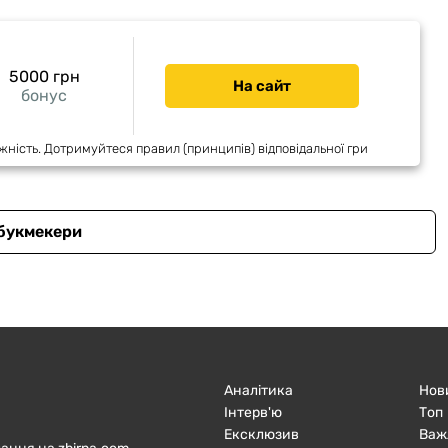
5000 грн
На сайт
бонус
жність. Дотримуйтеся правил (принципів) відповідальної гри
 букмекери
Аналітика
Нов
Інтерв'ю
Топ
Ексклюзив
Важ