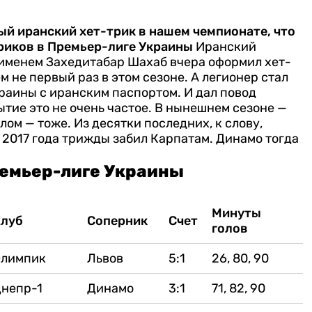
ый иранский хет-трик в нашем чемпионате, что
риков в Премьер-лиге Украины
Иранский
именем Захедитабар Шахаб вчера оформил хет-
м не первый раз в этом сезоне. А легионер стал
раины с иранским паспортом. И дал повод
ытие это не очень частое. В нынешнем сезоне —
лом — тоже. Из десятки последних, к слову,
 2017 года трижды забил Карпатам. Динамо тогда
ремьер-лиге Украины
Минуты
Клуб
Соперник
Счет
голов
Олимпик
Львов
5:1
26, 80, 90
непр-1
Динамо
3:1
71, 82, 90