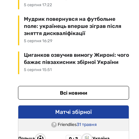
5 серпня 17:22
Мудрик повернувся на футбольне
поле: українець вперше зіграв після
зняття дискваліфікації
5 серпня 16:29
Циганков озвучив вимогу Жироні: чого
бажає півзахисник збірної України
5 серпня 15:51
Всі новини
Матчі збірної
Friendlies
31 травня
Польща
Україна
0 : 2