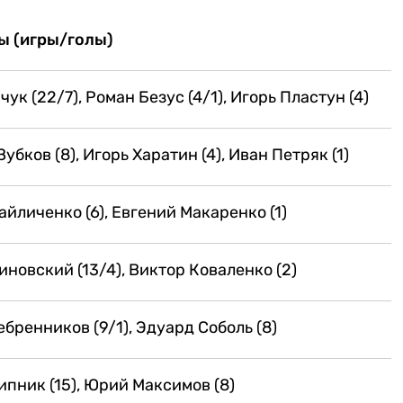
ы (игры/голы)
ук (22/7), Роман Безус (4/1), Игорь Пластун (4)
убков (8), Игорь Харатин (4), Иван Петряк (1)
йличенко (6), Евгений Макаренко (1)
новский (13/4), Виктор Коваленко (2)
бренников (9/1), Эдуард Соболь (8)
пник (15), Юрий Максимов (8)