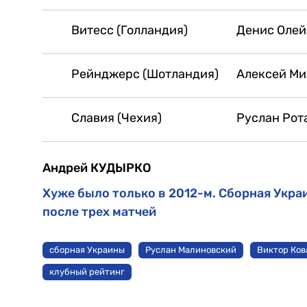
Витесс (Голландия)
Денис Олейн
Рейнджерс (Шотландия)
Алексей Мих
Славия (Чехия)
Руслан Рота
Андрей КУДЫРКО
Хуже было только в 2012-м. Сборная Укр
после трех матчей
сборная Украины
Руслан Малиновский
Виктор Ков
клубный рейтинг