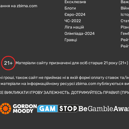
Ексклюзив
Важ
ання на zbirna.com
Блоги
Війн
Євро-2024
Істо
ЧC-2022
Ста
Ліга націй
Різн
Олімпіада-2024
Гем
Гравці
Рей
Рей
21+
Матеріали сайту призначені для осіб старше 21 року (21+)
ні гроші, також сайт не приймає ні в якій формі оплату ставок та/і
 матеріали на інформаційному ресурсі zbirna.com публікуються в
ЖЕ ВИКЛИКАТИ ІГРОВУ ЗАЛЕЖНІСТЬ. ДОТРИМУЙТЕСЬ ПРАВИЛ (ПРИ