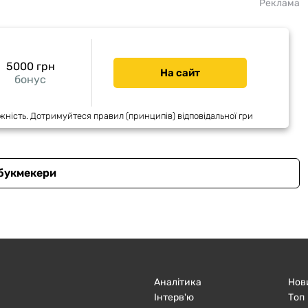
Реклама
5000 грн
На сайт
бонус
жність. Дотримуйтеся правил (принципів) відповідальної гри
 букмекери
Аналітика
Нов
Інтерв'ю
Топ