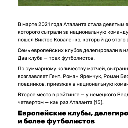
В марте 2021 года Аталанта стала девятым
которого сыграли за национальную команду
пошел Виктор Коваленко, который до этого
Семь европейских клубов делегировали в н
Два клуба — трех футболистов.
По суммарному количеству матчей, сыгранн
возглавляет Гент. Роман Яремчук, Роман Бе
поединков, приезжая в национальную коман
Второе место в рейтинге — у немецкого Верде
четвертом — как раз Аталанта (15).
Европейские клубы, делегир
и более футболистов