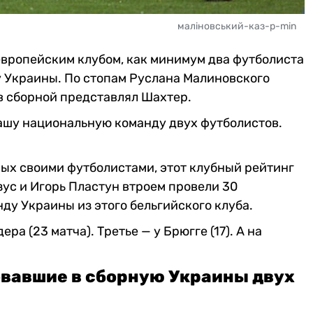
маліновський-каз-р-min
 европейским клубом, как минимум два футболиста
 Украины. По стопам Руслана Малиновского
 в сборной представлял Шахтер.
ашу национальную команду двух футболистов.
ых своими футболистами, этот клубный рейтинг
зус и Игорь Пластун втроем провели 30
ду Украины из этого бельгийского клуба.
ра (23 матча). Третье — у Брюгге (17). А на
овавшие в сборную Украины двух