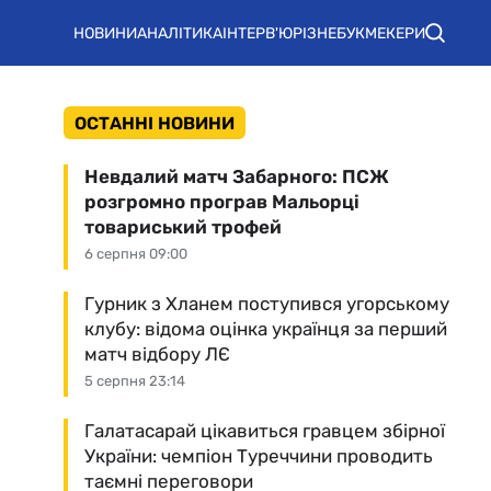
НОВИНИ
АНАЛІТИКА
ІНТЕРВ'Ю
РІЗНЕ
БУКМЕКЕРИ
ОСТАННІ НОВИНИ
Невдалий матч Забарного: ПСЖ
розгромно програв Мальорці
товариський трофей
6 серпня 09:00
Гурник з Хланем поступився угорському
клубу: відома оцінка українця за перший
матч відбору ЛЄ
5 серпня 23:14
Галатасарай цікавиться гравцем збірної
України: чемпіон Туреччини проводить
таємні переговори