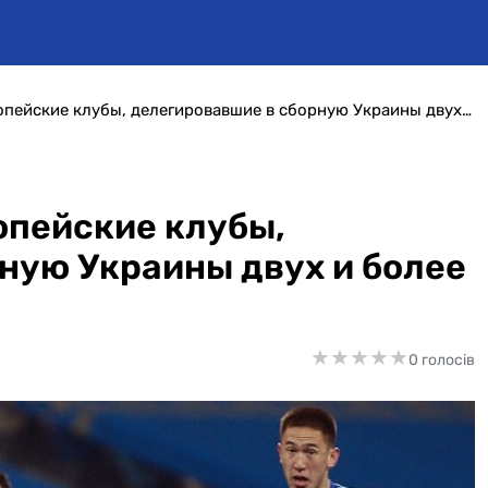
Первый из Италии. Европейские клубы, делегировавшие в сборную Украины двух и более футболистов
опейские клубы,
ную Украины двух и более
★
★
★
★
★
★
★
★
★
★
0 голосів