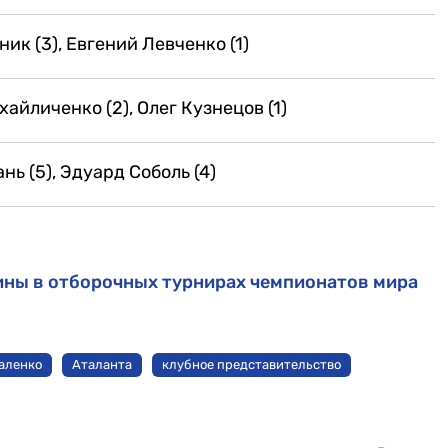
ик (3), Евгений Левченко (1)
айличенко (2), Олег Кузнецов (1)
нь (5), Эдуард Соболь (4)
аины в отборочных турнирах чемпионатов мира
аленко
Аталанта
клубное представительство