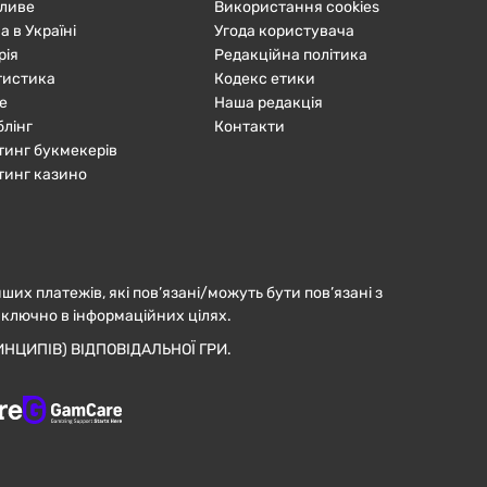
ливе
Використання cookies
а в Україні
Угода користувача
рія
Редакційна політика
тистика
Кодекс етики
е
Наша редакція
блінг
Контакти
тинг букмекерів
тинг казино
нших платежів, які пов’язані/можуть бути пов’язані з
иключно в інформаційних цілях.
НЦИПІВ) ВІДПОВІДАЛЬНОЇ ГРИ.