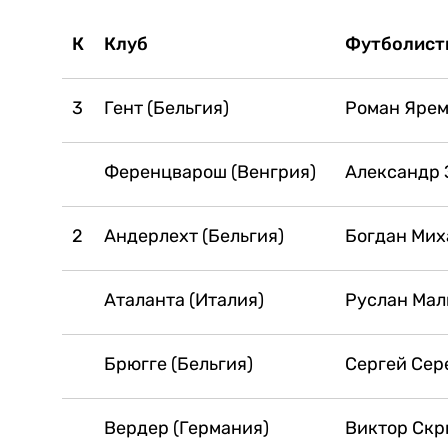
К
Клуб
Футболист
3
Гент (Бельгия)
Роман Яремч
Ференцварош (Венгрия)
Александр З
2
Андерлехт (Бельгия)
Богдан Миха
Аталанта (Италия)
Руслан Мали
Брюгге (Бельгия)
Сергей Сере
Вердер (Германия)
Виктор Скри