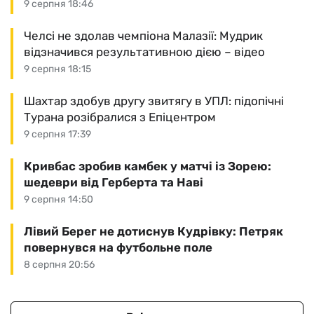
9 серпня 18:46
Челсі не здолав чемпіона Малазії: Мудрик
відзначився результативною дією – відео
9 серпня 18:15
Шахтар здобув другу звитягу в УПЛ: підопічні
Турана розібралися з Епіцентром
9 серпня 17:39
Кривбас зробив камбек у матчі із Зорею:
шедеври від Герберта та Наві
9 серпня 14:50
Лівий Берег не дотиснув Кудрівку: Петряк
повернувся на футбольне поле
8 серпня 20:56