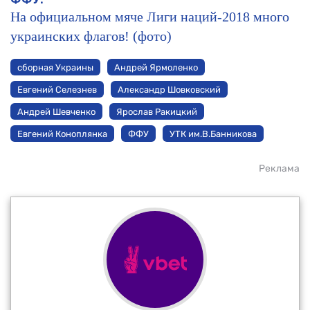
На официальном мяче Лиги наций-2018 много
украинских флагов! (фото)
сборная Украины
Андрей Ярмоленко
Евгений Селезнев
Александр Шовковский
Андрей Шевченко
Ярослав Ракицкий
Евгений Коноплянка
ФФУ
УТК им.В.Банникова
Реклама