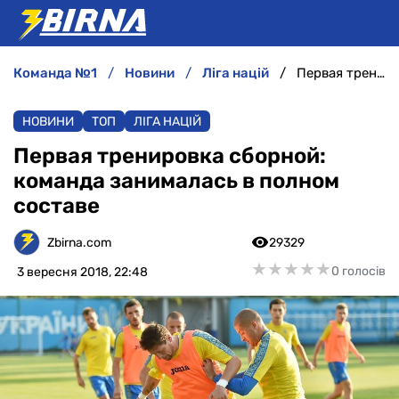
команда №1
новини
ліга націй
Первая тренировка сборной: команда занималась в полном составе
НОВИНИ
НОВИНИ
ТОП
ЛІГА НАЦІЙ
АНАЛІТИКА
Первая тренировка сборной:
команда занималась в полном
ІНТЕРВ'Ю
составе
РІЗНЕ
Zbirna.com
29329
★
★
★
★
★
★
★
★
★
★
0 голосів
3 вересня 2018, 22:48
БУКМЕКЕРИ