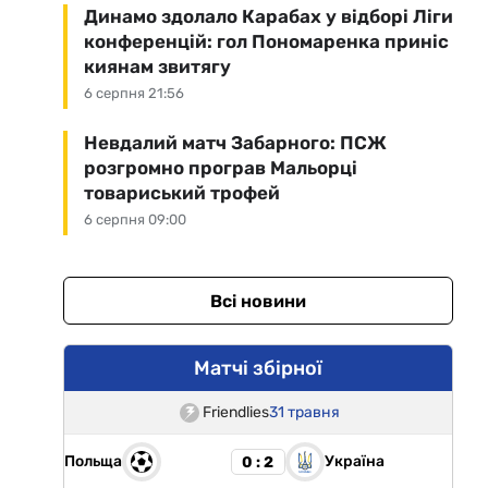
Динамо здолало Карабах у відборі Ліги
конференцій: гол Пономаренка приніс
киянам звитягу
6 серпня 21:56
Невдалий матч Забарного: ПСЖ
розгромно програв Мальорці
товариський трофей
6 серпня 09:00
Всі новини
Матчі збірної
Friendlies
31 травня
Польща
Україна
0 : 2