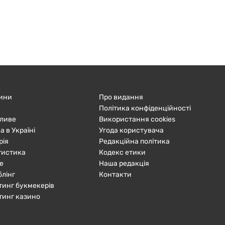
ини
Про видання
Політика конфіденційності
ливе
Використання cookies
а в Україні
Угода користувача
рія
Редакційна політика
тистика
Кодекс етики
е
Наша редакція
блінг
Контакти
тинг букмекерів
тинг казино