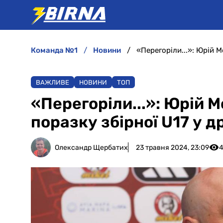
команда №1
новини
ВАЖЛИВЕ
НОВИНИ
ТОП
«Перегоріли...»: Юрій 
поразку збірної U17 у 
Олександр Щербатих
23 травня 2024, 23:09
4