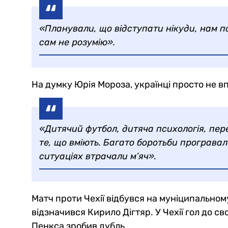
«Планували, що відступати нікуди, нам п
сам не розумію».
На думку Юрія Мороза, українці просто не в
«Дитячий футбол, дитяча психологія, пере
те, що вміють. Багато боротьби програвал
ситуаціях втрачали м’яч».
Матч проти Чехії відбувся на муніципальному
відзначився Кирило Дігтяр. У Чехії гол до 
Пенкса зробив дубль.