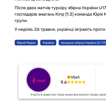
Після двох матчів турніру збірна України U17
господарів змагань Кіпр (1:3) команда Юрія
групи.
У неділю, 26 травня, українці зіграють проти
Юрий Мороз
Україна
юнацька збірна України (U-17)
Vbet
9.6
Участь в азартних іграх може викликати ігрову зале