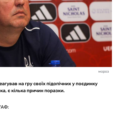
мороз
агував на гру своїх підопічних у поєдинку
ика, є кілька причин поразки.
УАФ: