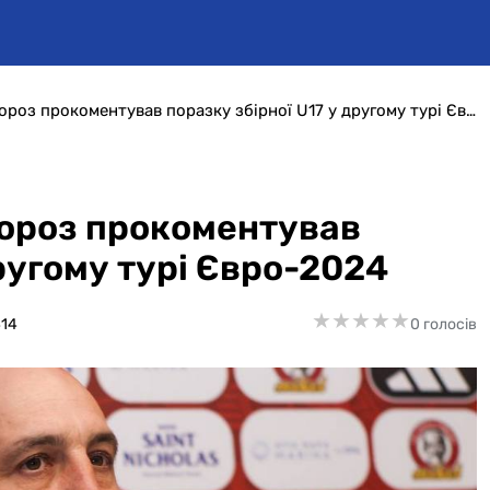
«Перегоріли...»: Юрій Мороз прокоментував поразку збірної U17 у другому турі Євро-2024
Мороз прокоментував
другому турі Євро-2024
★
★
★
★
★
★
★
★
★
★
14
0 голосів