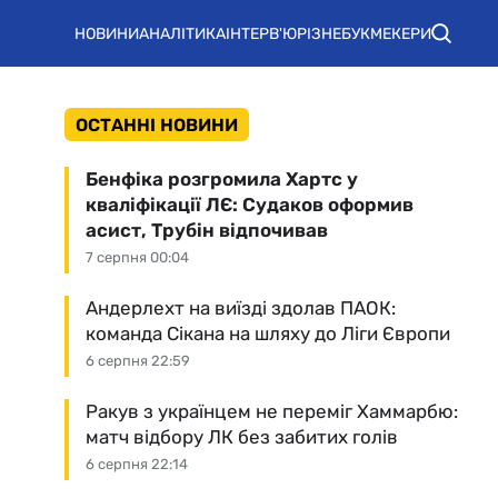
НОВИНИ
АНАЛІТИКА
ІНТЕРВ'Ю
РІЗНЕ
БУКМЕКЕРИ
ОСТАННІ НОВИНИ
Бенфіка розгромила Хартс у
кваліфікації ЛЄ: Судаков оформив
асист, Трубін відпочивав
7 серпня 00:04
Андерлехт на виїзді здолав ПАОК:
команда Сікана на шляху до Ліги Європи
6 серпня 22:59
Ракув з українцем не переміг Хаммарбю:
матч відбору ЛК без забитих голів
6 серпня 22:14