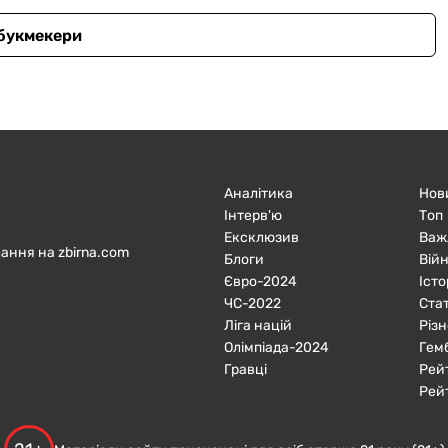
 букмекери
Аналітика
Нов
Інтерв'ю
Топ
Ексклюзив
Важ
ання на zbirna.com
Блоги
Війн
Євро-2024
Істо
ЧC-2022
Ста
Ліга націй
Різн
Олімпіада-2024
Гем
Гравці
Рей
Рей