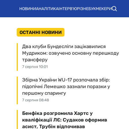
НОВИНИ
АНАЛІТИКА
ІНТЕРВ'Ю
РІЗНЕ
БУКМЕКЕРИ
ОСТАННІ НОВИНИ
Два клуби Бундесліги зацікавилися
Мудриком: озвучено основну перешкоду
трансферу
7 серпня 10:01
Збірна України WU-17 розпочала збір:
підопічні Лемешко зазнали поразки у
першому спарингу
7 серпня 08:48
Бенфіка розгромила Хартс у
кваліфікації ЛЄ: Судаков оформив
асист, Трубін відпочивав