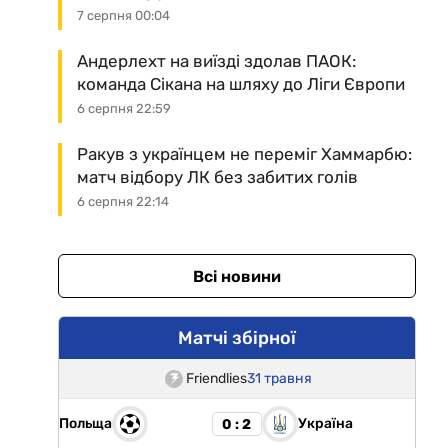
7 серпня 00:04
Андерлехт на виїзді здолав ПАОК:
команда Сікана на шляху до Ліги Європи
6 серпня 22:59
Ракув з українцем не переміг Хаммарбю:
матч відбору ЛК без забитих голів
6 серпня 22:14
Всі новини
Матчі збірної
Friendlies
31 травня
Польща
Україна
0 : 2