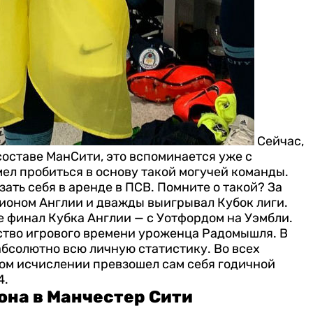
Сейчас,
 составе МанСити, это вспоминается уже с
мел пробиться в основу такой могучей команды.
ать себя в аренде в ПСВ. Помните о такой?
За
ионом Англии и дважды выигрывал Кубок лиги.
е финал Кубка Англии — с Уотфордом на Уэмбли.
ство игрового времени уроженца Радомышля. В
бсолютно всю личную статистику. Во всех
ном исчислении превзошел сам себя годичной
4.
она в Манчестер Сити