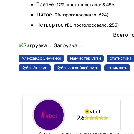
Третье
(12%, проголосовало: 3 456)
Пятое
(2%, проголосовало: 624)
Четвертое
(1%, проголосовало: 255)
Всего г
Загрузка ...
Александр Зинченко
Манчестер Сити
статистика
Кубок Англии
Кубок английсой лиги
стоимость
Vbet
9.6
Участь в азартних іграх може викликати ігрову зале