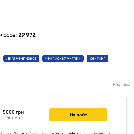
олосов:
29 972
Лига чемпионов
чемпионат Англии
рейтинг
Реклама
5000 грн
На сайт
бонус
жність. Дотримуйтеся правил (принципів) відповідальної гри