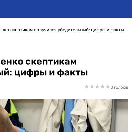
енко скептикам получился убедительный: цифры и факты
ченко скептикам
ый: цифры и факты
★
★
★
★
★
★
★
★
★
★
0 голосів