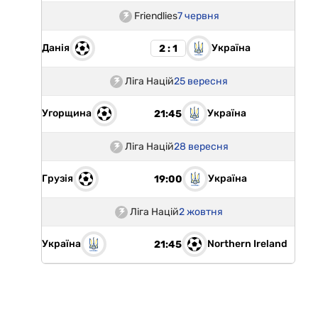
Friendlies
7 червня
Данія
Україна
2 : 1
Ліга Націй
25 вересня
Угорщина
Україна
21:45
Ліга Націй
28 вересня
Грузія
Україна
19:00
Ліга Націй
2 жовтня
Україна
Northern Ireland
21:45