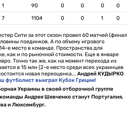
1
90
0
0
0
0
7
1104
0
0
1
0
естер Сити за этот сезон провел 60 матчей (финал
оловины поединков. А по объему игрового
14-е место в команде. Пространства для
же, как и по рыночной стоимости. Еще в январе
евро. Точно так же, как на момент перехода из
ается в 15 млн (2-е место среди всех украинцев
состоится новая переоценка...
Андрей КУДЫРКО
ш футболист выиграл Кубок Греции!
сборная Украины в своей отборочной группе
команды Андрея Шевченко станут Португалия,
тва и Люксембург.