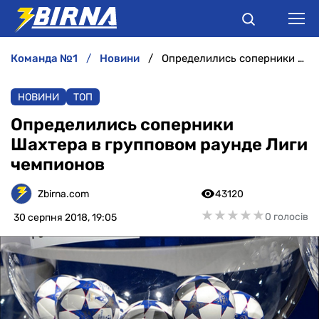
команда №1
новини
Определились соперники Шахтера в групповом раунде Лиги чемпионов
НОВИНИ
НОВИНИ
ТОП
АНАЛІТИКА
Определились соперники
Шахтера в групповом раунде Лиги
ІНТЕРВ'Ю
чемпионов
РІЗНЕ
Zbirna.com
43120
★
★
★
★
★
★
★
★
★
★
0 голосів
30 серпня 2018, 19:05
БУКМЕКЕРИ