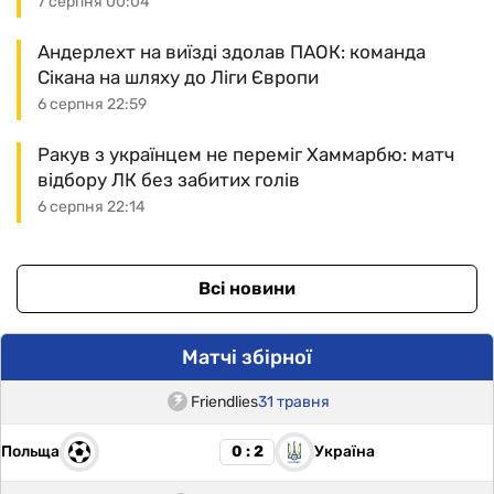
7 серпня 00:04
Андерлехт на виїзді здолав ПАОК: команда
Сікана на шляху до Ліги Європи
6 серпня 22:59
Ракув з українцем не переміг Хаммарбю: матч
відбору ЛК без забитих голів
6 серпня 22:14
Всі новини
Матчі збірної
Friendlies
31 травня
Польща
Україна
0 : 2