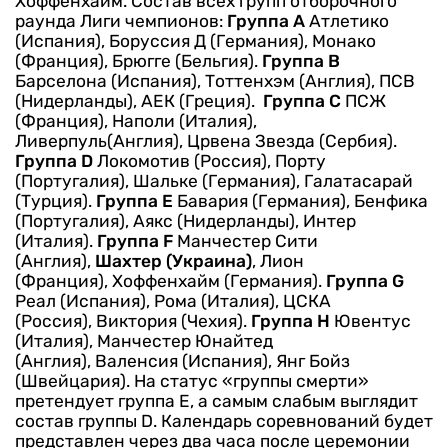
Хоффенхайм.
Состав всех групп отборочного
раунда Лиги чемпионов:
Группа А
Атлетико
(Испания), Боруссия Д (Германия), Монако
(Франция), Брюгге (Бельгия).
Группа В
Барселона (Испания), Тоттенхэм (Англия), ПСВ
(Нидерланды), АЕК (Греция).
Группа С
ПСЖ
(Франция), Наполи (Италия),
Ливерпуль(Англия), Црвена Звезда (Сербия).
Группа D
Локомотив (Россия), Порту
(Португалия), Шальке (Германия), Галатасарай
(Турция).
Группа Е
Бавария (Германия), Бенфика
(Португалия), Аякс (Нидерланды), Интер
(Италия).
Группа F
Манчестер Сити
(Англия),
Шахтер (Украина)
, Лион
(Франция), Хоффенхайм (Германия).
Группа G
Реал (Испания), Рома (Италия), ЦСКА
(Россия), Виктория (Чехия).
Группа H
Ювентус
(Италия), Манчестер Юнайтед
(Англия), Валенсия (Испания), Янг Бойз
(Швейцария).
На статус «группы смерти»
претендует группа Е, а самым слабым выглядит
состав группы D. Календарь соревнований будет
представлен через два часа после церемонии