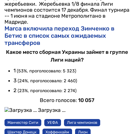
жеребьевки.
Жеребьевка 1/8 финала Лиги
чемпионов состоится 17 декабря. Финал турнира
-- 1 июня на стадионе Метрополитано в
Мадриде.
Marca включила переход Зинченко в
Бетис в список самых ожидаемых
трансферов
Какое место сборная Украины займет в группе
Лиги наций?
1
(53%, проголосовало: 5 323)
3
(24%, проголосовало: 2 460)
2
(23%, проголосовало: 2 274)
Всего голосов:
10 057
Загрузка ...
Манчестер Сити
УЕФА
Лига чемпионов
Шахтер Донецк
Хоффенхайм
Лион