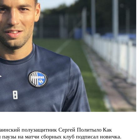
раинский полузащитник Сергей Политыло
Как
я паузы на матчи сборных клуб подписал новичка.