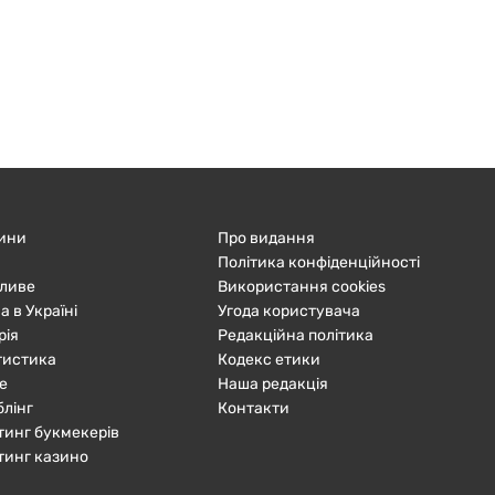
ини
Про видання
Політика конфіденційності
ливе
Використання cookies
а в Україні
Угода користувача
рія
Редакційна політика
тистика
Кодекс етики
е
Наша редакція
блінг
Контакти
тинг букмекерів
тинг казино