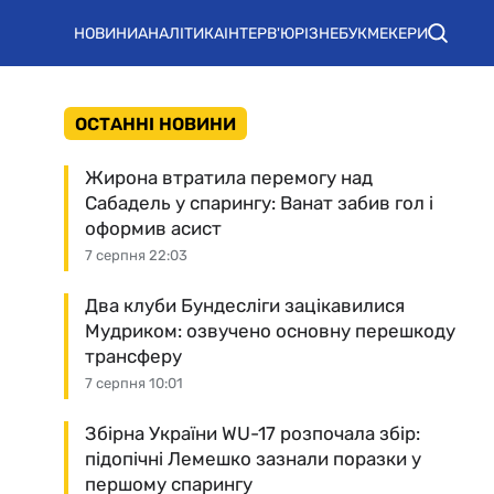
НОВИНИ
АНАЛІТИКА
ІНТЕРВ'Ю
РІЗНЕ
БУКМЕКЕРИ
ОСТАННІ НОВИНИ
Жирона втратила перемогу над
Сабадель у спарингу: Ванат забив гол і
оформив асист
7 серпня 22:03
Два клуби Бундесліги зацікавилися
Мудриком: озвучено основну перешкоду
трансферу
7 серпня 10:01
Збірна України WU-17 розпочала збір:
підопічні Лемешко зазнали поразки у
першому спарингу