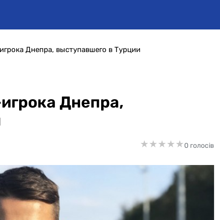
игрока Днепра, выступавшего в Турции
игрока Днепра,
и
★
★
★
★
★
★
★
★
★
★
0 голосів