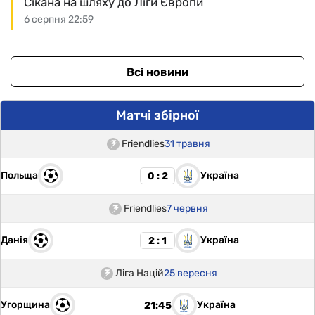
Сікана на шляху до Ліги Європи
6 серпня 22:59
Всі новини
Матчі збірної
Friendlies
31 травня
Польща
Україна
0 : 2
Friendlies
7 червня
Данія
Україна
2 : 1
Ліга Націй
25 вересня
Угорщина
Україна
21:45