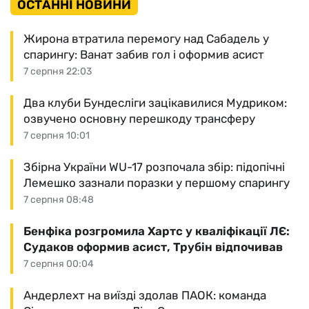
ОСТАННІ НОВИНИ
Жирона втратила перемогу над Сабадель у
спарингу: Ванат забив гол і оформив асист
7 серпня 22:03
Два клуби Бундесліги зацікавилися Мудриком:
озвучено основну перешкоду трансферу
7 серпня 10:01
Збірна України WU-17 розпочала збір: підопічні
Лемешко зазнали поразки у першому спарингу
7 серпня 08:48
Бенфіка розгромила Хартс у кваліфікації ЛЄ:
Судаков оформив асист, Трубін відпочивав
7 серпня 00:04
Андерлехт на виїзді здолав ПАОК: команда