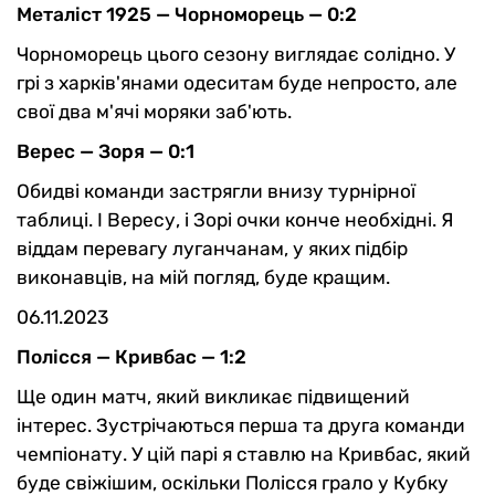
Металіст 1925 — Чорноморець — 0:2
Чорноморець цього сезону виглядає солідно. У
грі з харків'янами одеситам буде непросто, але
свої два м'ячі моряки заб'ють.
Верес — Зоря — 0:1
Обидві команди застрягли внизу турнірної
таблиці. І Вересу, і Зорі очки конче необхідні. Я
віддам перевагу луганчанам, у яких підбір
виконавців, на мій погляд, буде кращим.
06.11.2023
Полісся — Кривбас — 1:2
Ще один матч, який викликає підвищений
інтерес. Зустрічаються перша та друга команди
чемпіонату. У цій парі я ставлю на Кривбас, який
буде свіжішим, оскільки Полісся грало у Кубку