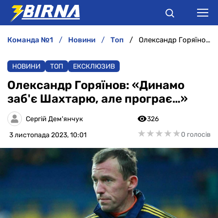
команда №1
новини
топ
Олександр Горяїнов: «Динамо заб'є Шахтарю, але програє…»
НОВИНИ
НОВИНИ
ТОП
ЕКСКЛЮЗИВ
АНАЛІТИКА
Олександр Горяїнов: «Динамо
заб'є Шахтарю, але програє…»
ІНТЕРВ'Ю
Сергій Дем'янчук
326
РІЗНЕ
★
★
★
★
★
★
★
★
★
★
0 голосів
3 листопада 2023, 10:01
БУКМЕКЕРИ