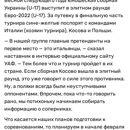
Весной следующего года юношеская сборная
Украины (U-17) выступит в элитном раунде
Евро-2022 (U-17). За путевку в финальную часть
турнира сине-желтые поспорят с командами
Италии (хозяин турнира), Косова и Польши.
— В нашей группе главные претенденты на
первое место — это итальянцы, — сказал
наставник в интервью официальному сайту
УАФ. — Тем более что и турнир пройдет в их
стране. Если сборная Косово вышла в элитный
раунд, это уже говорит о силе этого противника.
Ну, а поляки всегда были неуступчивыми
оппонентами. Впрочем, пока что-то говорить
рано, мы потихоньку начинаем собирать
информацию о соперниках.
Что касается наших планов подготовки к
соревнованиям, то планируем в начале февраля