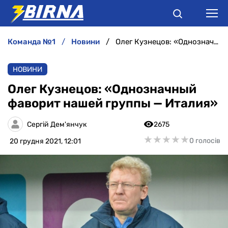
команда №1
новини
Олег Кузнецов: «Однозначный фаворит нашей группы — Италия»
НОВИНИ
НОВИНИ
АНАЛІТИКА
Олег Кузнецов: «Однозначный
фаворит нашей группы — Италия»
ІНТЕРВ'Ю
Сергій Дем'янчук
2675
РІЗНЕ
★
★
★
★
★
★
★
★
★
★
0 голосів
20 грудня 2021, 12:01
БУКМЕКЕРИ