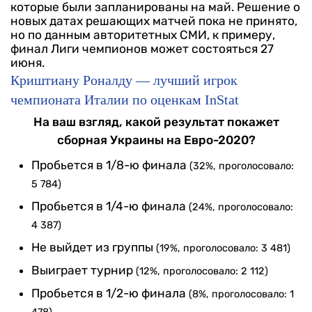
которые были запланированы на май.
Решение о
новых датах решающих матчей пока не принято,
но по данным авторитетных СМИ, к примеру,
финал Лиги чемпионов может состояться 27
июня.
Криштиану Роналду — лучший игрок
чемпионата Италии по оценкам InStat
На ваш взгляд, какой результат покажет
сборная Украины на Евро-2020?
Пробьется в 1/8-ю финала
(32%, проголосовало:
5 784)
Пробьется в 1/4-ю финала
(24%, проголосовало:
4 387)
Не выйдет из группы
(19%, проголосовало: 3 481)
Выиграет турнир
(12%, проголосовало: 2 112)
Пробьется в 1/2-ю финала
(8%, проголосовало: 1
478)