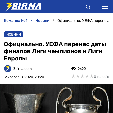
команда №1
новини
Официально. УЕФА перенес даты финалов Лиги чемпионов и Лиги Европы
НОВИНИ
НОВИНИ
АНАЛІТИКА
Официально. УЕФА перенес даты
финалов Лиги чемпионов и Лиги
ІНТЕРВ'Ю
Европы
РІЗНЕ
Zbirna.com
19692
★
★
★
★
★
★
★
★
★
★
0 голосів
23 березня 2020, 20:20
БУКМЕКЕРИ