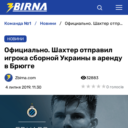
команда №1
новини
Официально. Шахтер отправил игрока сборной Украины в аренду в Брюгге
НОВИНИ
НОВИНИ
АНАЛІТИКА
Официально. Шахтер отправил
игрока сборной Украины в аренду
ІНТЕРВ'Ю
в Брюгге
РІЗНЕ
Zbirna.com
32883
★
★
★
★
★
★
★
★
★
★
0 голосів
4 липня 2019, 11:30
БУКМЕКЕРИ