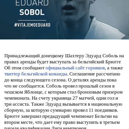
Принадлежащий донецкому Шахтеру Эдуард Соболь на
правах аренды будет выступать за бельгийский Брюгге
Об этом сообщают
официальный сайт горняков
, а также
твиттер бельгийской команды
. Соглашение рассчитано
до конца следующего сезона. О деталях аренды пока
что не сообщается.
Соболь провел прошлый сезон в
чешском Яблонце, с которым стал бронзовым призером
чемпионата. На счету украинца 27 матчей, один гол и
три ассиста. Также Эдуард вызывается в национальную
сборную, за которую суммарно провел 11 поединков.
Брюгге завершил предыдущий чемпионат Бельгии на
втором месте, что дает ему право выступить в третьем
раунде квалификации Лиги чемпионов.