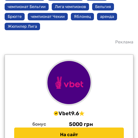
чемпионат Бельгии
Лига чемпионов
Бельгия
Брюгге
чемпионат Чехии
Яблонец
аренда
Жюпилер Лига
Реклама
Vbet
9.6
5000 грн
бонус
На сайт