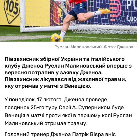
Руслан Малиновський. Фото: Дженоа
Півзахисник збірної України та італійського
клубу Дженоа Руслан Малиновський вперше з
вересня потрапив у заявку Дженоа.
Півзахисник лікувався від жахливої травми,
яку отримав у матчі з Венецією.
У понеділок, 17 лютого, Дженоа проведе
поєдинок 25-го туру Серії А. Суперником буде
Венеція в матчі проти якої в першому колі Руслан
Малиновський отримав травму.
Головний тренер Дженоа Патрік Вієра вніс