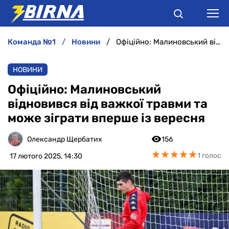
команда №1
новини
Офіційно: Малиновський відновився від важкої травми та може зіграти вперше із вересня
НОВИНИ
НОВИНИ
АНАЛІТИКА
Офіційно: Малиновський
відновився від важкої травми та
ІНТЕРВ'Ю
може зіграти вперше із вересня
РІЗНЕ
Олександр Щербатих
156
★
★
★
★
★
★
★
★
★
★
1 голос
17 лютого 2025, 14:30
БУКМЕКЕРИ