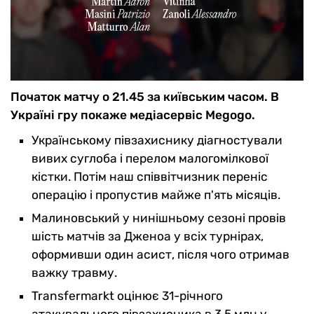
Початок матчу о 21.45 за київським часом. В
Україні гру покаже медіасервіс Megogo.
Українському півзахиснику діагностували
вивих суглоба і перелом малогомілкової
кістки. Потім наш співвітчизник переніс
операцію і пропустив майже п'ять місяців.
Малиновський у нинішньому сезоні провів
шість матчів за Дженоа у всіх турнірах,
оформивши один асист, після чого отримав
важку травму.
Transfermarkt оцінює 31-річного
атакувального півзахисника в 3.5 млн у