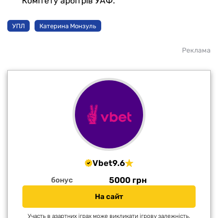
Комітету арбітрів УАФ.
УПЛ
Катерина Монзуль
Реклама
Vbet
9.6
5000 грн
бонус
На сайт
Участь в азартних іграх може викликати ігрову залежність.