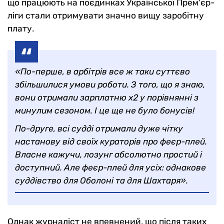
що працюють на поєдинках Української Прем'єр-
ліги стали отримувати значно вищу заробітну
плату.
«По-перше, в арбітрів все ж таки суттєво
збільшилися умови роботи. З того, що я знаю,
вони отримали зарплатню х2 у порівнянні з
минулим сезоном. І це ще не було бонусів!
По-друге, всі судді отримали дуже чітку
настанову від своїх кураторів про феєр-плей.
Власне кажучи, лозунг абсолютно простий і
доступний. Але феєр-плей для усіх: однакове
суддівство для Оболоні та для Шахтаря».
Однак журналіст не впевнений, що після таких