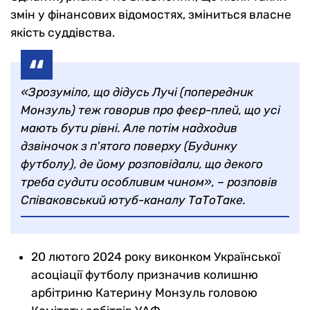
змін у фінансових відомостях, зміниться власне
якість суддівства.
«Зрозуміло, що дідусь Лучі (попередник
Монзуль) теж говорив про феєр-плей, що усі
мають бути рівні. Але потім надходив
дзвіночок з п'ятого поверху (Будинку
футболу), де йому розповідали, що декого
треба судити особливим чином», – розповів
Співаковський ютуб-каналу ТаТоТаке.
20 лютого 2024 року виконком Української
асоціації футболу призначив колишню
арбітриню Катерину Монзуль головою