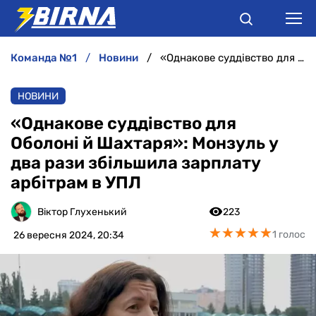
команда №1
новини
«Однакове суддівство для Оболоні й Шахтаря»: Монзуль у два рази збільшила зарплату арбітрам в УПЛ
НОВИНИ
НОВИНИ
АНАЛІТИКА
«Однакове суддівство для
Оболоні й Шахтаря»: Монзуль у
ІНТЕРВ'Ю
два рази збільшила зарплату
арбітрам в УПЛ
РІЗНЕ
Віктор Глухенький
223
БУКМЕКЕРИ
★
★
★
★
★
★
★
★
★
★
1 голос
26 вересня 2024, 20:34