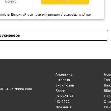
бонус
жність. Дотримуйтеся правил (принципів) відповідальної гри
 букмекери
Аналітика
Нов
Інтерв'ю
Топ
Ексклюзив
Важ
ання на zbirna.com
Блоги
Війн
Євро-2024
Істо
ЧC-2022
Ста
Ліга націй
Різн