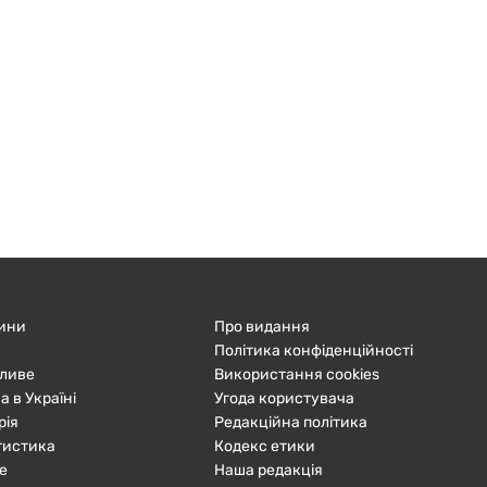
ини
Про видання
Політика конфіденційності
ливе
Використання cookies
а в Україні
Угода користувача
рія
Редакційна політика
тистика
Кодекс етики
е
Наша редакція