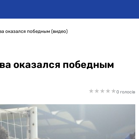
ва оказался победным (видео)
ева оказался победным
★
★
★
★
★
★
★
★
★
★
0 голосів