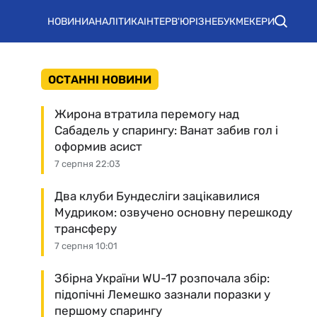
НОВИНИ
АНАЛІТИКА
ІНТЕРВ'Ю
РІЗНЕ
БУКМЕКЕРИ
ОСТАННІ НОВИНИ
Жирона втратила перемогу над
Сабадель у спарингу: Ванат забив гол і
оформив асист
7 серпня 22:03
Два клуби Бундесліги зацікавилися
Мудриком: озвучено основну перешкоду
трансферу
7 серпня 10:01
Збірна України WU-17 розпочала збір:
підопічні Лемешко зазнали поразки у
першому спарингу