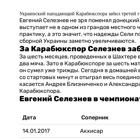
Украинский нападающий Карабюкспора забил третий го
Евгений Селезнев не зря поменял донецки
выступает не в одном из грандов местного 
практику, а это значит, что надежды Сели 
сборной Украины заметно увеличиваются.
За Карабюкспор Селезнев за
За шесть месяцев, проведенных в Шахтере в
два мяча. Зато в Карабюкспоре за шесть мат
он сумел уже трижды.
Сегодня в домашней 
со стартовых минут и отыграл весь поединок,
касается Андрея Близниченко и Александра 
Карабюкспора.
Евгений Селезнев в чемпиона
Дата
Соперник
14.01.2017
Акхисар