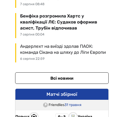
7 серпня 08:48
Бенфіка розгромила Хартс у
кваліфікації ЛЄ: Судаков оформив
асист, Трубін відпочивав
7 серпня 00:04
Андерлехт на виїзді здолав ПАОК:
команда Сікана на шляху до Ліги Європи
6 серпня 22:59
Всі новини
Матчі збірної
Friendlies
31 травня
Польща
Україна
0 : 2