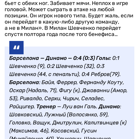
бьет с обеих ног. Забивает мячи. Неплох в игре
головой. Может сыграть в атаке на любой
позиции. Он игрок нового типа. Будет жаль, если
он перейдет в какую-либо другую команду,
а не в Милан».
В Милан Шевченко перейдет
спустя полтора года после того бенефиса…
Барселона — Динамо — 0:4 (0:3)
Голы:
0:1
Шевченко (9), 0:2 Шевченко (32), 0:3
Шевченко (44, с пенальти), 0:4 Ребров(79).
Барселона
: Байя, Феррер, Фернанду Коуту,
Оскар (Надаль, 71), Фигу (к), Джованни (Амор,
53), Ривалдо, Серхи, Чирич, Селадес,
Райцигер.
Тренер
— Луи ван Галь.
Динамо
:
Шовковский, Лужный (Волосянко, 59),
Головко, Ващук, Дмитрулин, Калитвинцев (к)
(Максимов, 46), Косовский, Гусин
(Михайленко, 60), Хацкевич, Шевченко,