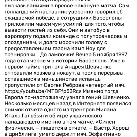
высказываниями в прессе накануне матча. Сам
голландский наставник уверенно говорил об
ожидаемой победе, а сотрудники Барселоны
приложили максимум усилий для того, чтобы
вывести гостей из себя. Они и автобус в
аэропорту подали команде с полуторачасовым
опозданием, и долго морочили голову с
предоставлением газона Камп Ноу для
тренировки… До лампочки!
Вечер 5 ноября 1997
года стал черным в истории Барселоны. Уже в
первом тайме три гола Андрея Шевченко
отправили хозяев в нокаут, а после перерыва
оставшиеся в меньшинстве испанцы
пропустили от Сергея Реброва четвертый мяч.
https://youtu.be/MTBFfp53Rcs
Именно тогда
Европа по-настоящему узнала гений Шевченко.
Несколько месяцев назад в Интернете появился
снимок отчета одного из тренеров Милана
Итало Гальбьяти об игре украинского
нападающего именно в том матче.
«Силен
физически, — пишется в отчете. — Быстр. Хорош
в дриблинге, умело держит мяч. Эффективно