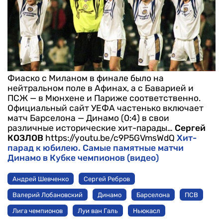
Фиаско с Миланом в финале было на
нейтральном поле в Афинах, а с Баварией и
ПСЖ — в Мюнхене и Париже соответственно.
Официальный сайт УЕФА частенько включает
матч Барселона — Динамо (0:4) в свои
различные исторические хит-парады…
Сергей
КОЗЛОВ
https://youtu.be/c9P5GVmsWdQ
Хит-
парад к юбилею. Самые памятные матчи
Динамо в Кубке чемпионов (видео)
Андрей Шевченко
Сергей Ребров
Валерий Лобановский
Динамо
Барселона
ПСВ
Лига чемпионов
Луи ван Галь
Ньюкасл