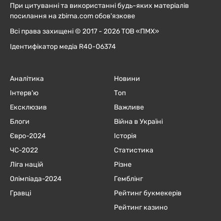
При цитуванні та використанні будь-яких матеріалів
посилання на zbirna.com обов'язкове
Всі права захищені © 2017 - 2026 ТОВ «ПМХ»
Ідентифікатор медіа R40-06374
Аналітика
Новини
Інтерв'ю
Топ
Ексклюзив
Важливе
Блоги
Війна в Україні
Євро-2024
Історія
ЧC-2022
Статистика
Ліга націй
Різне
Олімпіада-2024
Гемблінг
Гравці
Рейтинг букмекерів
Рейтинг казино