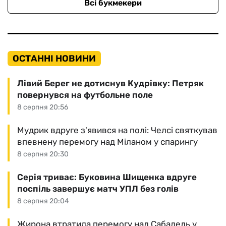
Всі букмекери
ОСТАННІ НОВИНИ
Лівий Берег не дотиснув Кудрівку: Петряк
повернувся на футбольне поле
8 серпня 20:56
Мудрик вдруге з'явився на полі: Челсі святкував
впевнену перемогу над Міланом у спарингу
8 серпня 20:30
Серія триває: Буковина Шищенка вдруге
поспіль завершує матч УПЛ без голів
8 серпня 20:04
Жирона втратила перемогу над Сабадель у