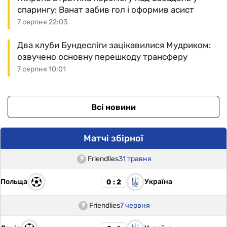
спарингу: Ванат забив гол і оформив асист
7 серпня 22:03
Два клуби Бундесліги зацікавилися Мудриком:
озвучено основну перешкоду трансферу
7 серпня 10:01
Всі новини
Матчі збірної
Friendlies
31 травня
Польща
Україна
0 : 2
Friendlies
7 червня