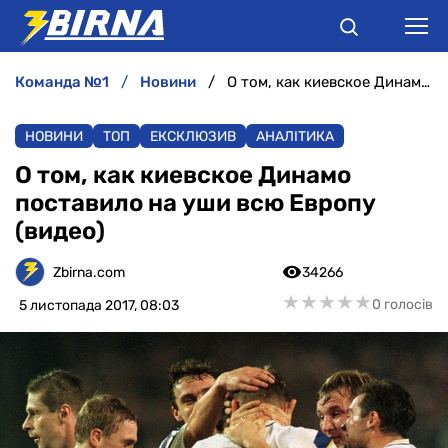
команда №1
новини
О том, как киевское Динамо поставило на уши всю Европу (видео)
НОВИНИ
НОВИНИ
ТОП
ЕКСКЛЮЗИВ
АНАЛІТИКА
АНАЛІТИКА
О том, как киевское Динамо
поставило на уши всю Европу
ІНТЕРВ'Ю
(видео)
РІЗНЕ
Zbirna.com
34266
★
★
★
★
★
★
★
★
★
★
0 голосів
5 листопада 2017, 08:03
БУКМЕКЕРИ