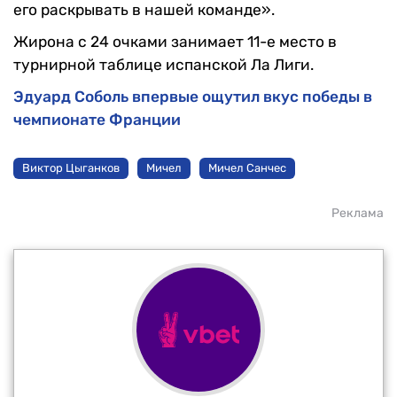
его раскрывать в нашей команде».
Жирона с 24 очками занимает 11-е место в
турнирной таблице испанской Ла Лиги.
Эдуард Соболь впервые ощутил вкус победы в
чемпионате Франции
Виктор Цыганков
Мичел
Мичел Санчес
Реклама