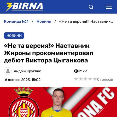
команда №1
новини
«Не та версия!» Наставник Жироны прокомментировал дебют Виктора Цыганкова
НОВИНИ
НОВИНИ
АНАЛІТИКА
«Не та версия!» Наставник
Жироны прокомментировал
ІНТЕРВ'Ю
дебют Виктора Цыганкова
РІЗНЕ
Андрій Кругляк
2129
★
★
★
★
★
★
★
★
★
★
0 голосів
6 лютого 2023, 15:02
БУКМЕКЕРИ