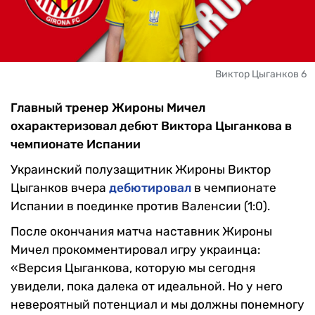
Виктор Цыганков 6
Главный тренер Жироны Мичел
охарактеризовал дебют Виктора Цыганкова в
чемпионате Испании
Украинский полузащитник Жироны Виктор
Цыганков вчера
дебютировал
в чемпионате
Испании в поединке против Валенсии (1:0).
После окончания матча наставник Жироны
Мичел прокомментировал игру украинца:
«
Версия Цыганкова, которую мы сегодня
увидели, пока далека от идеальной.
Но у
него
невероятный потенциал и мы должны понемногу