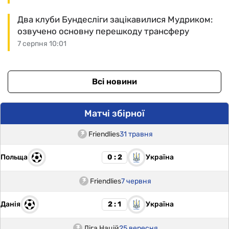
Два клуби Бундесліги зацікавилися Мудриком:
озвучено основну перешкоду трансферу
7 серпня 10:01
Всі новини
Матчі збірної
Friendlies
31 травня
Польща
Україна
0 : 2
Friendlies
7 червня
Данія
Україна
2 : 1
Ліга Націй
25 вересня