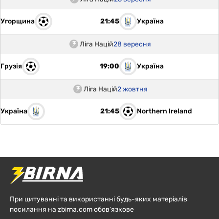
Угорщина
Україна
21:45
Ліга Націй
28 вересня
Грузія
Україна
19:00
Ліга Націй
2 жовтня
Україна
Northern Ireland
21:45
При цитуванні та використанні будь-яких матеріалів
посилання на zbirna.com обов'язкове