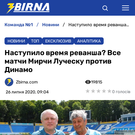
команда №1
новини
Наступило время реванша? Все матчи Мирчи Луческу против Динамо
НОВИНИ
НОВИНИ
ТОП
ЕКСКЛЮЗИВ
АНАЛІТИКА
АНАЛІТИКА
Наступило время реванша? Все
матчи Мирчи Луческу против
ІНТЕРВ'Ю
Динамо
РІЗНЕ
Zbirna.com
19815
★
★
★
★
★
★
★
★
★
★
0 голосів
26 липня 2020, 09:04
БУКМЕКЕРИ