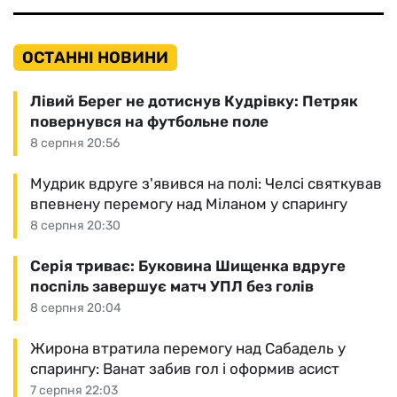
ОСТАННІ НОВИНИ
Лівий Берег не дотиснув Кудрівку: Петряк
повернувся на футбольне поле
8 серпня 20:56
Мудрик вдруге з'явився на полі: Челсі святкував
впевнену перемогу над Міланом у спарингу
8 серпня 20:30
Серія триває: Буковина Шищенка вдруге
поспіль завершує матч УПЛ без голів
8 серпня 20:04
Жирона втратила перемогу над Сабадель у
спарингу: Ванат забив гол і оформив асист
7 серпня 22:03