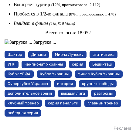
Выиграет турнир
(12%, проголосовало: 2 112)
Пробьется в 1/2-ю финала
(8%, проголосовало: 1 478)
Выйдет в финал
(4%, 810 Votes)
Всего голосов:
18 052
Загрузка ...
Шахтер
Динамо
Мирча Луческу
статистика
УПЛ
чемпионат Украины
серия
Бешикташ
Кубок УЕФА
Кубок Украины
финал Кубка Украины
Суперкубок Украины
история
крупные победы
дополнительное время
высшая лига
разгромы
клубный тренер
серия пенальти
главный тренер
победная серия
Реклама