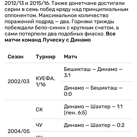
2012/13 и 2015/16. Также донетчане достигали
серии в семь побед кряду над принципиальным
оппонентом. Максимальное количество
поражений подряд — два. Горняки трижды
побеждали бело-синих с крупным счетом, а
сами потерпели два подобных фиаско.
Все
матчи команд Луческу с Динамо
Сезон
Турнир
Матч
Бешикташ — Динамо —
3:1
КУЕФА,
2002/03
1/16
Динамо — Бешикташ —
0:0
Динамо — Шахтер — 1:1
СК
(пен. 6:5)
ЧУ
Динамо — Шахтер — 0:2
2004/05