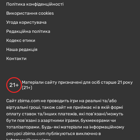
Політика конфіденційності
Використання cookies
Угода користувача
Редакційна політика
Кодекс етики
Наша редакція
Контакти
Матеріали сайту призначені для осіб старше 21 року
21+
(21+)
Сайт zbirna.com не проводить ігри на реальні та/або
віртуальні гроші, також сайт не приймає ні в якій формі
оплату ставок та/інших платежів, які пов’язані/можуть
бути пов’язані з азартними іграми, букмекерами чи
тоталізаторами. Будь-які матеріали на інформаційному
ресурсі zbirna.com публікуються виключно в