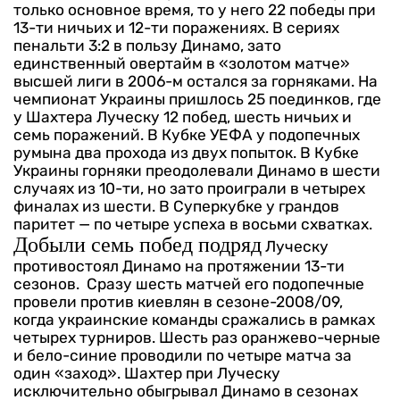
только основное время, то у него 22 победы при
13-ти ничьих и 12-ти поражениях. В сериях
пенальти 3:2 в пользу Динамо, зато
единственный овертайм в «золотом матче»
высшей лиги в 2006-м остался за горняками.
На
чемпионат Украины пришлось 25 поединков, где
у Шахтера Луческу 12 побед, шесть ничьих и
семь поражений. В Кубке УЕФА у подопечных
румына два прохода из двух попыток. В Кубке
Украины горняки преодолевали Динамо в шести
случаях из 10-ти, но зато проиграли в четырех
финалах из шести. В Суперкубке у грандов
паритет — по четыре успеха в восьми схватках.
Добыли семь побед подряд
Луческу
противостоял Динамо на протяжении 13-ти
сезонов. Сразу шесть матчей его подопечные
провели против киевлян в сезоне-2008/09,
когда украинские команды сражались в рамках
четырех турниров. Шесть раз оранжево-черные
и бело-синие проводили по четыре матча за
один «заход».
Шахтер при Луческу
исключительно обыгрывал Динамо в сезонах