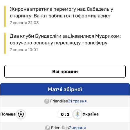
Жирона втратила перемогу над Сабадель у
спарингу: Ванат забив гол і оформив асист
7 серпня 22:03
Два клуби Бундесліги зацікавилися Мудриком:
озвучено основну перешкоду трансферу
7 серпня 10:01
Всі новини
Матчі збірної
Friendlies
31 травня
Польща
Україна
0 : 2
Friendlies
7 червня