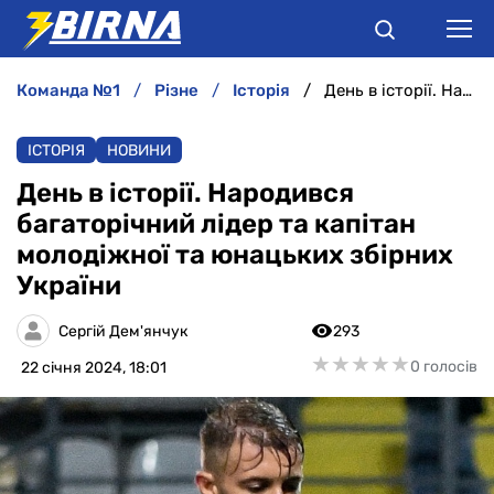
команда №1
різне
історія
День в історії. Народився багаторічний лідер та капітан молодіжної та юнацьких збірних України
НОВИНИ
ІСТОРІЯ
НОВИНИ
АНАЛІТИКА
День в історії. Народився
багаторічний лідер та капітан
ІНТЕРВ'Ю
молодіжної та юнацьких збірних
України
РІЗНЕ
Сергій Дем'янчук
293
БУКМЕКЕРИ
★
★
★
★
★
★
★
★
★
★
0 голосів
22 січня 2024, 18:01