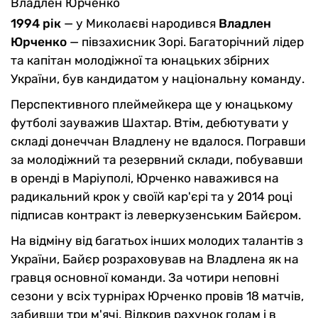
Владлен Юрченко
1994 рік
— у Миколаєві народився
Владлен
Юрченко
— півзахисник Зорі. Багаторічний лідер
та капітан молодіжної та юнацьких збірних
України, був кандидатом у національну команду.
Перспективного плеймейкера ще у юнацькому
футболі зауважив Шахтар. Втім, дебютувати у
складі донеччан Владлену не вдалося. Погравши
за молодіжний та резервний склади, побувавши
в оренді в Маріуполі, Юрченко наважився на
радикальний крок у своїй кар'єрі та у 2014 році
підписав контракт із леверкузенським Байєром.
На відміну від багатьох інших молодих талантів з
України, Байєр розраховував на Владлена як на
гравця основної команди. За чотири неповні
сезони у всіх турнірах Юрченко провів 18 матчів,
забивши три м'ячі. Відкрив рахунок голам і в