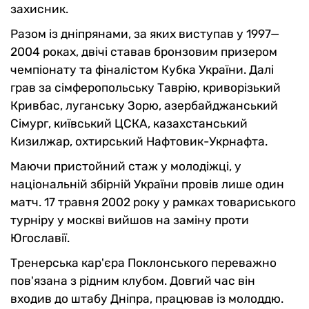
захисник.
Разом із дніпрянами, за яких виступав у 1997—
2004 роках, двічі ставав бронзовим призером
чемпіонату та фіналістом Кубка України. Далі
грав за сімферопольську Таврію, криворізький
Кривбас, луганську Зорю, азербайджанський
Сімург, київський ЦСКА, казахстанський
Кизилжар, охтирський Нафтовик-Укрнафта.
Маючи пристойний стаж у молодіжці, у
національній збірній України провів лише один
матч. 17 травня 2002 року у рамках товариського
турніру у москві вийшов на заміну проти
Югославії.
Тренерська кар'єра Поклонського переважно
пов'язана з рідним клубом. Довгий час він
входив до штабу Дніпра, працював із молоддю.