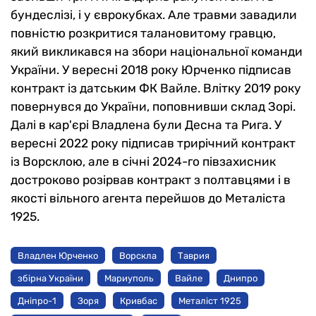
бундеслізі, і у єврокубках. Але травми завадили
повністю розкритися талановитому гравцю,
який викликався на збори національної команди
України. У вересні 2018 року Юрченко підписав
контракт із датським ФК Вайле. Влітку 2019 року
повернувся до України, поповнивши склад Зорі.
Далі в кар'єрі Владлена були Десна та Рига. У
вересні 2022 року підписав трирічний контракт
із Ворсклою, але в січні 2024-го півзахисник
достроково розірвав контракт з полтавцями і в
якості вільного агента перейшов до Металіста
1925.
Владлен Юрченко
Ворскла
Таврия
збірна України
Мариуполь
Вайле
Днипро
Дніпро-1
Зоря
Кривбас
Металіст 1925