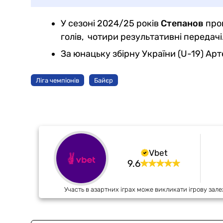
У сезоні 2024/25 років
Степанов
пров
голів, чотири результативні передачі
За юнацьку збірну України (U-19) Арт
Ліга чемпіонів
Байєр
Vbet
9.6
Участь в азартних іграх може викликати ігрову зале