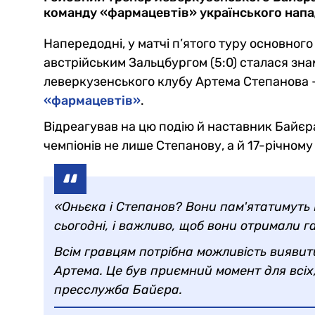
команду «фармацевтів» українського напа
Напередодні, у матчі п’ятого туру основного
австрійським Зальцбургом (5:0) сталася зн
леверкузенського клубу Артема Степанова –
«фармацевтів»
.
Відреагував на цю подію й наставник Байєра
чемпіонів не лише Степанову, а й 17-річному
«Оньєка і Степанов? Вони пам'ятатимуть
сьогодні, і важливо, щоб вони отримали га
Всім гравцям потрібна можливість виявити
Артема. Це був приємний момент для всіх
пресслужба Байєра.