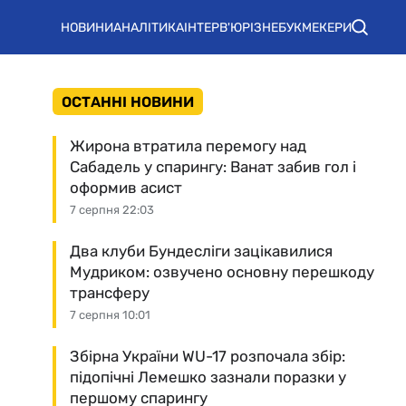
НОВИНИ
АНАЛІТИКА
ІНТЕРВ'Ю
РІЗНЕ
БУКМЕКЕРИ
ОСТАННІ НОВИНИ
Жирона втратила перемогу над
Сабадель у спарингу: Ванат забив гол і
оформив асист
7 серпня 22:03
Два клуби Бундесліги зацікавилися
Мудриком: озвучено основну перешкоду
трансферу
7 серпня 10:01
Збірна України WU-17 розпочала збір:
підопічні Лемешко зазнали поразки у
першому спарингу