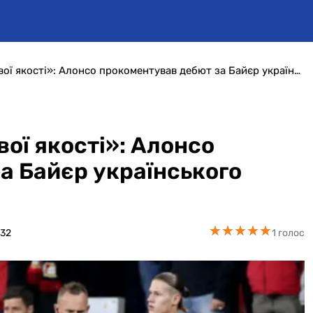
«Можливість виявити свої якості»: Алонсо прокоментував дебют за Байєр українського форварда Степанова
ої якості»: Алонсо
а Байєр українського
★
★
★
★
★
★
★
★
★
★
132
1 голос