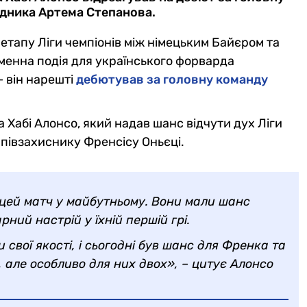
дника Артема Степанова.
 етапу Ліги чемпіонів між німецьким Байєром та
аменна подія для українського форварда
 він нарешті
дебютував за головну команду
 Хабі Алонсо, який надав шанс відчути дух Ліги
 півзахиснику Френсісу Оньєці.
 цей матч у майбутньому. Вони мали шанс
рний настрій у їхній першій грі.
 свої якості, і сьогодні був шанс для Френка та
, але особливо для них двох», – цитує Алонсо