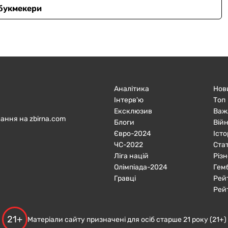
 букмекери
Аналітика
Нов
Інтерв'ю
Топ
Ексклюзив
Важ
ання на zbirna.com
Блоги
Війн
Євро-2024
Істо
ЧC-2022
Ста
Ліга націй
Різн
Олімпіада-2024
Гем
Гравці
Рей
Рей
21+
Матеріали сайту призначені для осіб старше 21 року (21+)