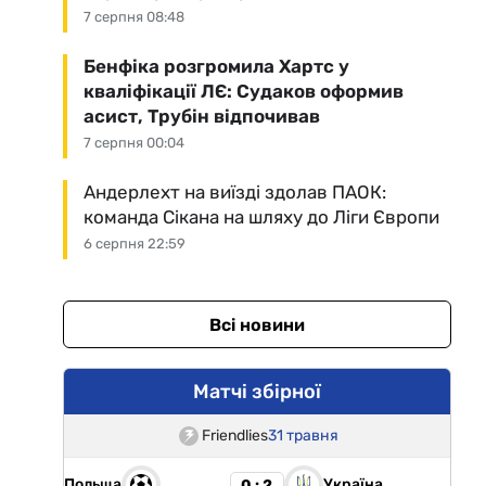
7 серпня 08:48
Бенфіка розгромила Хартс у
кваліфікації ЛЄ: Судаков оформив
асист, Трубін відпочивав
7 серпня 00:04
Андерлехт на виїзді здолав ПАОК:
команда Сікана на шляху до Ліги Європи
6 серпня 22:59
Всі новини
Матчі збірної
Friendlies
31 травня
Польща
Україна
0 : 2