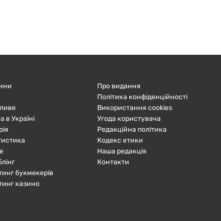
ини
Про видання
Політика конфіденційності
ливе
Використання cookies
а в Україні
Угода користувача
рія
Редакційна політика
тистика
Кодекс етики
е
Наша редакція
блінг
Контакти
тинг букмекерів
тинг казино