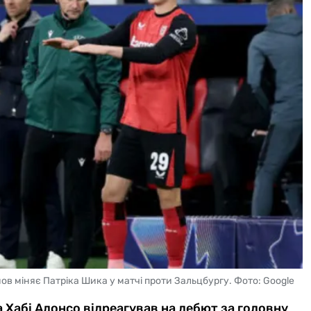
ов міняє Патріка Шика у матчі проти Зальцбургу. Фото: Google
 Хабі Алонсо відреагував на дебют за головну