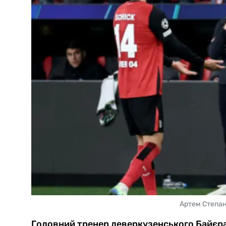
Артем Степан
Головний тренер леверкузенського Байєра