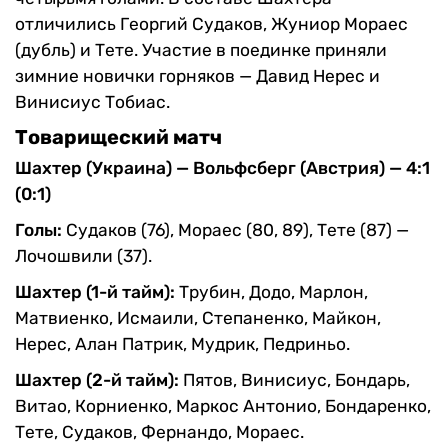
отличились Георгий Судаков, Жуниор Мораес
(дубль) и Тете. Участие в поединке приняли
зимние новички горняков — Давид Нерес и
Винисиус Тобиас.
Товарищеский матч
Шахтер (Украина) — Вольфсберг (Австрия) — 4:1
(0:1)
Голы:
Судаков (76), Мораес (80, 89), Тете (87) —
Лочошвили (37).
Шахтер (1-й тайм):
Трубин, Додо, Марлон,
Матвиенко, Исмаили, Степаненко, Майкон,
Нерес, Алан Патрик, Мудрик, Педриньо.
Шахтер (2-й тайм):
Пятов, Винисиус, Бондарь,
Витао, Корниенко, Маркос Антонио, Бондаренко,
Тете, Судаков, Фернандо, Мораес.