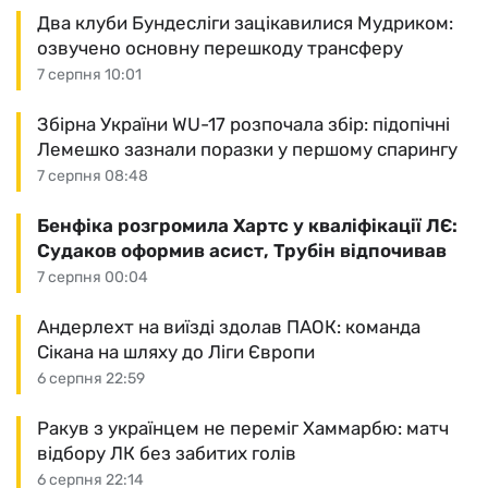
Два клуби Бундесліги зацікавилися Мудриком:
озвучено основну перешкоду трансферу
7 серпня 10:01
Збірна України WU-17 розпочала збір: підопічні
Лемешко зазнали поразки у першому спарингу
7 серпня 08:48
Бенфіка розгромила Хартс у кваліфікації ЛЄ:
Судаков оформив асист, Трубін відпочивав
7 серпня 00:04
Андерлехт на виїзді здолав ПАОК: команда
Сікана на шляху до Ліги Європи
6 серпня 22:59
Ракув з українцем не переміг Хаммарбю: матч
відбору ЛК без забитих голів
6 серпня 22:14