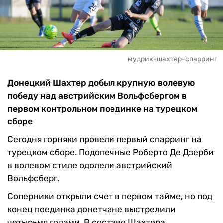
мудрик-шахтер-спарринг
Донецкий Шахтер добыл крупную волевую
победу над австрийским Вольфсбергом в
первом контрольном поединке на турецком
сборе
Сегодня горняки провели первый спарринг на
турецком сборе. Подопечные Роберто Де Дзерби
в волевом стиле одолели австрийский
Вольфсберг.
Соперники открыли счет в первом тайме, но под
конец поединка донетчане выстрелили
четырьмя голами. В составе Шахтера