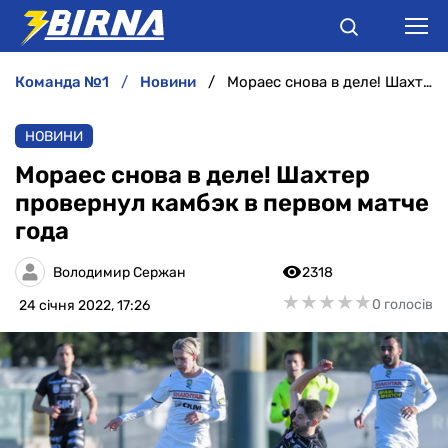
команда №1
новини
Мораес снова в деле! Шахтер провернул камбэк в первом матче года
НОВИНИ
НОВИНИ
АНАЛІТИКА
Мораес снова в деле! Шахтер
провернул камбэк в первом матче
ІНТЕРВ'Ю
года
РІЗНЕ
Володимир Сержан
2318
★
★
★
★
★
★
★
★
★
★
0 голосів
24 січня 2022, 17:26
БУКМЕКЕРИ