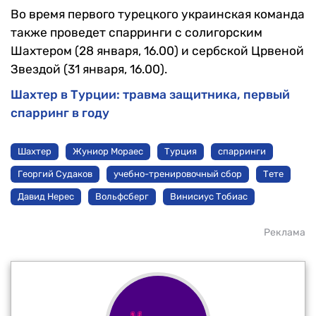
Во время первого турецкого украинская команда
также проведет спарринги с солигорским
Шахтером (28 января, 16.00) и сербской Црвеной
Звездой (31 января, 16.00).
Шахтер в Турции: травма защитника, первый
спарринг в году
Шахтер
Жуниор Мораес
Турция
спарринги
Георгий Судаков
учебно-тренировочный сбор
Тете
Давид Нерес
Вольфсберг
Винисиус Тобиас
Реклама