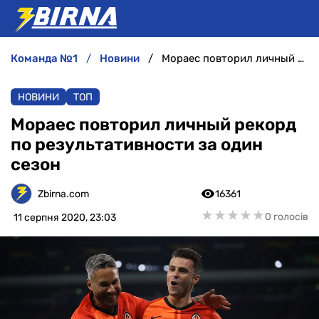
команда №1
новини
Мораес повторил личный рекорд по результативности за один сезон
НОВИНИ
НОВИНИ
ТОП
АНАЛІТИКА
Мораес повторил личный рекорд
по результативности за один
ІНТЕРВ'Ю
сезон
РІЗНЕ
Zbirna.com
16361
★
★
★
★
★
★
★
★
★
★
0 голосів
11 серпня 2020, 23:03
БУКМЕКЕРИ