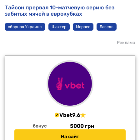
Тайсон прервал 10-матчевую серию без
забитых мячей в еврокубках
сборная Украины
Шахтер
Мораес
Базель
Реклама
Vbet
9.6
5000 грн
бонус
На сайт