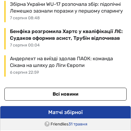
Збірна України WU-17 розпочала збір: підопічні
Лемешко зазнали поразки у першому спарингу
7 серпня 08:48
Бенфіка розгромила Хартс у кваліфікації ЛЄ:
Судаков оформив асист, Трубін відпочивав
7 серпня 00:04
Андерлехт на виїзді здолав ПАОК: команда
Сікана на шляху до Ліги Європи
6 серпня 22:59
Всі новини
Матчі збірної
Friendlies
31 травня