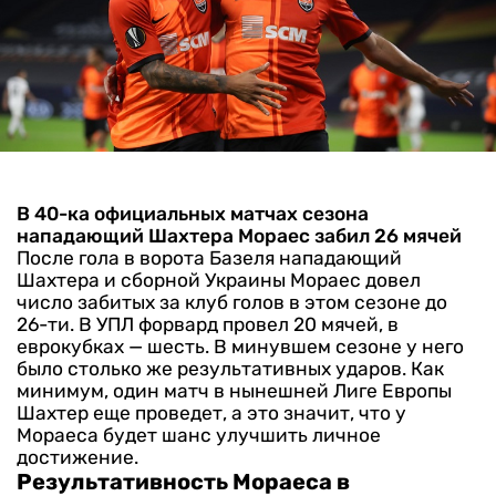
В 40-ка официальных матчах сезона
нападающий Шахтера Мораес забил 26 мячей
После гола в ворота Базеля нападающий
Шахтера и сборной Украины Мораес довел
число забитых за клуб голов в этом сезоне до
26-ти. В УПЛ форвард провел 20 мячей, в
еврокубках — шесть. В минувшем сезоне у него
было столько же результативных ударов. Как
минимум, один матч в нынешней Лиге Европы
Шахтер еще проведет, а это значит, что у
Мораеса будет шанс улучшить личное
достижение.
Результативность Мораеса в