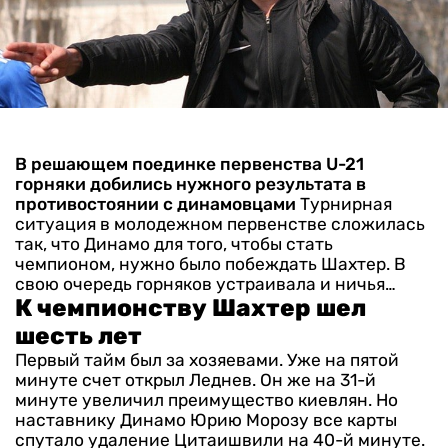
В решающем поединке первенства U-21
горняки добились нужного результата в
противостоянии с динамовцами
Турнирная
ситуация в молодежном первенстве сложилась
так, что Динамо для того, чтобы стать
чемпионом, нужно было побеждать Шахтер. В
свою очередь горняков устраивала и ничья…
К чемпионству Шахтер шел
шесть лет
Первый тайм был за хозяевами. Уже на пятой
минуте счет открыл Леднев. Он же на 31-й
минуте увеличил преимущество киевлян. Но
наставнику Динамо Юрию Морозу все карты
спутало удаление Цитаишвили на 40-й минуте.