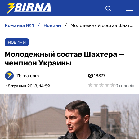
команда №1
новини
Молодежный состав Шахтера — чемпион Украины
НОВИНИ
НОВИНИ
АНАЛІТИКА
Молодежный состав Шахтера —
чемпион Украины
ІНТЕРВ'Ю
Zbirna.com
18377
РІЗНЕ
★
★
★
★
★
★
★
★
★
★
0 голосів
18 травня 2018, 14:59
БУКМЕКЕРИ