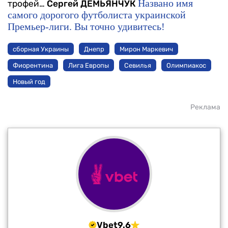
Названо имя
трофей…
Сергей ДЕМЬЯНЧУК
самого дорогого футболиста украинской
Премьер-лиги. Вы точно удивитесь!
сборная Украины
Днепр
Мирон Маркевич
Фиорентина
Лига Европы
Севилья
Олимпиакос
Новый год
Реклама
Vbet
9.6