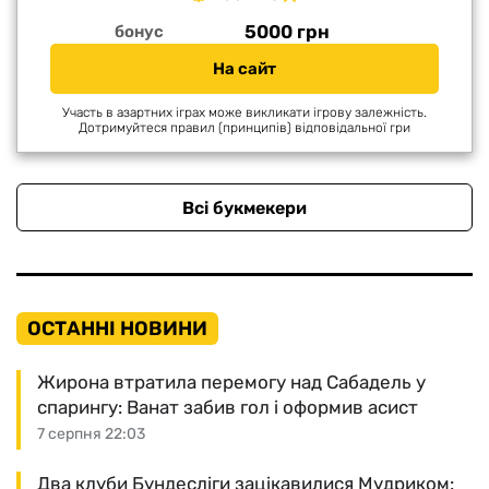
5000 грн
бонус
На сайт
Участь в азартних іграх може викликати ігрову залежність.
Дотримуйтеся правил (принципів) відповідальної гри
Всі букмекери
ОСТАННІ НОВИНИ
Жирона втратила перемогу над Сабадель у
спарингу: Ванат забив гол і оформив асист
7 серпня 22:03
Два клуби Бундесліги зацікавилися Мудриком: