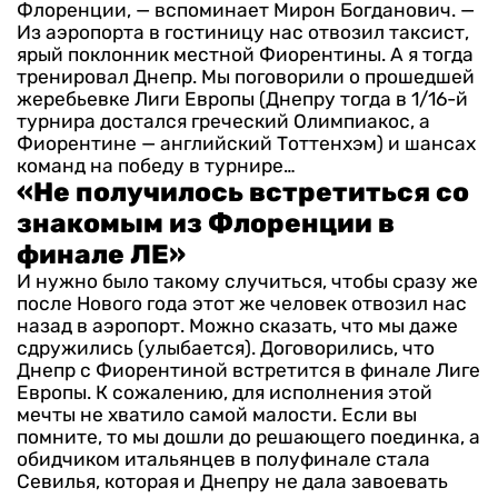
Флоренции, — вспоминает Мирон Богданович. —
Из аэропорта в гостиницу нас отвозил таксист,
ярый поклонник местной Фиорентины. А я тогда
тренировал Днепр. Мы поговорили о прошедшей
жеребьевке Лиги Европы (Днепру тогда в 1/16-й
турнира достался греческий Олимпиакос, а
Фиорентине — английский Тоттенхэм) и шансах
команд на победу в турнире…
«Не получилось встретиться со
знакомым из Флоренции в
финале ЛЕ»
И нужно было такому случиться, чтобы сразу же
после Нового года этот же человек отвозил нас
назад в аэропорт. Можно сказать, что мы даже
сдружились (улыбается). Договорились, что
Днепр с Фиорентиной встретится в финале Лиге
Европы. К сожалению, для исполнения этой
мечты не хватило самой малости. Если вы
помните, то мы дошли до решающего поединка, а
обидчиком итальянцев в полуфинале стала
Севилья, которая и Днепру не дала завоевать