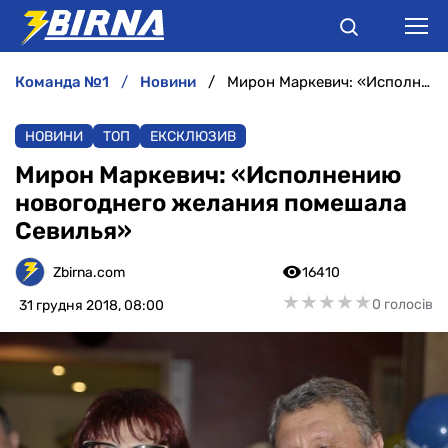
команда №1
новини
Мирон Маркевич: «Исполнению новогоднего желания помешала Севилья»
НОВИНИ
НОВИНИ
ТОП
ЕКСКЛЮЗИВ
АНАЛІТИКА
Мирон Маркевич: «Исполнению
новогоднего желания помешала
ІНТЕРВ'Ю
Севилья»
РІЗНЕ
Zbirna.com
16410
★
★
★
★
★
★
★
★
★
★
0 голосів
31 грудня 2018, 08:00
БУКМЕКЕРИ