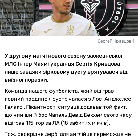
Сергей Кривцов 1
У другому матчі нового сезону заокеанської
МЛС Інтер Маямі українця Сергія Кривцова
лише завдяки зірковому дуету врятувався від
виїзної поразки.
Команда нашого футболіста, який відіграв
повний поєдинок, зустрічалася з Лос-Анджелес
Гелаксі. Пікантності ситуації додавав той факт,
що нинішній бос Чапель Девід Бекхем свого часу
відіграв 115 ігор за ЛА (18 забитих м’ячів).
Тож, своєрідне дербі для англійця переможця не