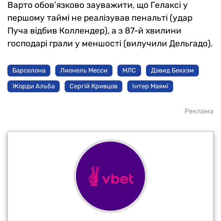
Варто обов’язково зауважити, що Гелаксі у
першому таймі не реалізував пенальті (удар
Пуча відбив Коллендер), а з 87-й хвилини
господарі грали у меншості (вилучили Дельгадо).
Барселона
Лионель Месси
МЛС
Дэвид Бекхэм
Жорди Альба
Сергій Кривцов
Інтер Маямі
Реклама