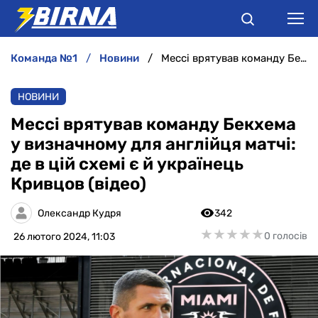
команда №1
новини
Мессі врятував команду Бекхема у визначному для англійця матчі: де в цій схемі є й українець Кривцов (відео)
НОВИНИ
НОВИНИ
АНАЛІТИКА
Мессі врятував команду Бекхема
у визначному для англійця матчі:
ІНТЕРВ'Ю
де в цій схемі є й українець
Кривцов (відео)
РІЗНЕ
Олександр Кудря
342
БУКМЕКЕРИ
★
★
★
★
★
★
★
★
★
★
0 голосів
26 лютого 2024, 11:03