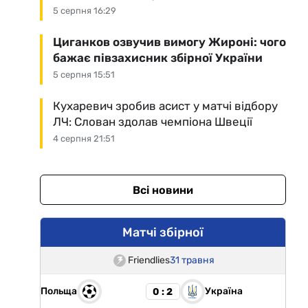
5 серпня 16:29
Циганков озвучив вимогу Жироні: чого
бажає півзахисник збірної України
5 серпня 15:51
Кухаревич зробив асист у матчі відбору
ЛЧ: Слован здолав чемпіона Швеції
4 серпня 21:51
Всі новини
Матчі збірної
Friendlies
31 травня
Польща
Україна
0 : 2