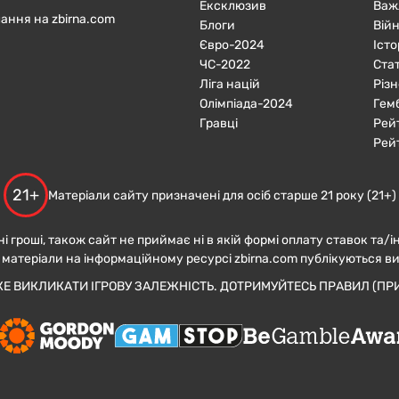
Ексклюзив
Важ
ання на zbirna.com
Блоги
Війн
Євро-2024
Істо
ЧC-2022
Ста
Ліга націй
Різн
Олімпіада-2024
Гем
Гравці
Рей
Рей
21+
Матеріали сайту призначені для осіб старше 21 року (21+)
ні гроші, також сайт не приймає ні в якій формі оплату ставок та/і
 матеріали на інформаційному ресурсі zbirna.com публікуються в
ЖЕ ВИКЛИКАТИ ІГРОВУ ЗАЛЕЖНІСТЬ. ДОТРИМУЙТЕСЬ ПРАВИЛ (ПРИ