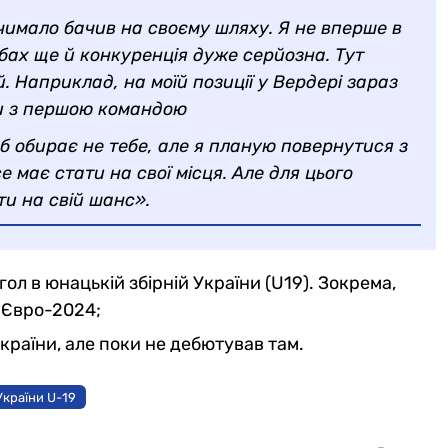
чимало бачив на своєму шляху. Я не вперше в
лубах ще й конкуренція дуже серйозна. Тут
 Наприклад, на моїй позиції у Вердері зараз
ти з першою командою
б обирає не тебе, але я планую повернутися з
е має стати на свої місця. Але для цього
ти на свій шанс».
гол в юнацькій збірній України (U19). Зокрема,
 Євро-2024;
країни, але поки не дебютував там.
України U-19