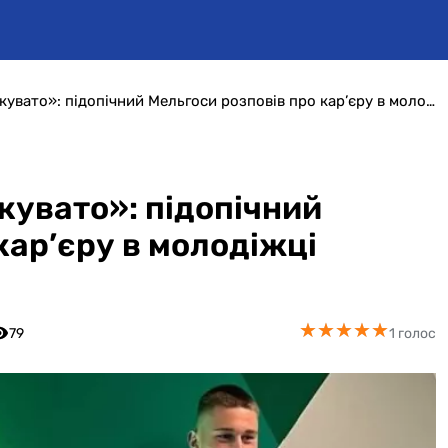
«Ментально дійсно тяжкувато»: підопічний Мельгоси розповів про кар’єру в молодіжці Вердера
кувато»: підопічний
кар’єру в молодіжці
★
★
★
★
★
★
★
★
★
★
79
1 голос