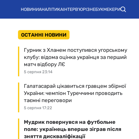
НОВИНИ
АНАЛІТИКА
ІНТЕРВ'Ю
РІЗНЕ
БУКМЕКЕРИ
ОСТАННІ НОВИНИ
Гурник з Хланем поступився угорському
клубу: відома оцінка українця за перший
матч відбору ЛЄ
5 серпня 23:14
Галатасарай цікавиться гравцем збірної
України: чемпіон Туреччини проводить
таємні переговори
5 серпня 17:22
Мудрик повернувся на футбольне
поле: українець вперше зіграв після
зняття дискваліфікації