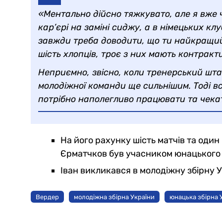
«Ментально дійсно тяжкувато, але я вже 
кар’єрі на заміні сиджу, а в німецьких к
завжди треба доводити, що ти найкращий.
шість хлопців, троє з них мають контрак
Неприємно, звісно, коли тренерський шта
молодіжної команди ще сильнішим. Тоді вс
потрібно наполегливо працювати та чека
На його рахунку шість матчів та один 
Єрматчков був учасником юнацького
Іван викликався в молодіжну збірну У
Вердер
молодіжна збірна України
юнацька збірна 