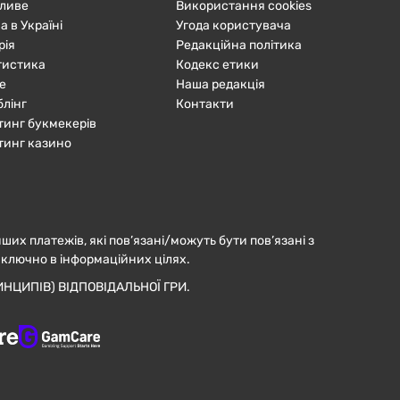
ливе
Використання cookies
а в Україні
Угода користувача
рія
Редакційна політика
тистика
Кодекс етики
е
Наша редакція
блінг
Контакти
тинг букмекерів
тинг казино
нших платежів, які пов’язані/можуть бути пов’язані з
иключно в інформаційних цілях.
НЦИПІВ) ВІДПОВІДАЛЬНОЇ ГРИ.