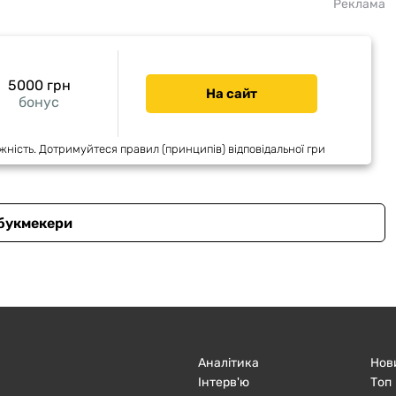
Реклама
5000 грн
На сайт
бонус
жність. Дотримуйтеся правил (принципів) відповідальної гри
 букмекери
Аналітика
Нов
Інтерв'ю
Топ