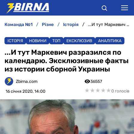
команда №1
різне
історія
...И тут Маркевич разразился по календарю. Эксклюзивные факты из истории сборной Украины
НОВИНИ
ІСТОРІЯ
НОВИНИ
ТОП
ЕКСКЛЮЗИВ
АНАЛІТИКА
АНАЛІТИКА
...И тут Маркевич разразился по
календарю. Эксклюзивные факты
ІНТЕРВ'Ю
из истории сборной Украины
РІЗНЕ
Zbirna.com
36557
★
★
★
★
★
★
★
★
★
★
0 голосів
16 січня 2020, 14:00
БУКМЕКЕРИ