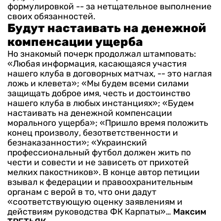
формулировкой -- за нетщательное выполнение
своих обязанностей.
Будут настаивать на денежной
компенсации ущерба
Но знакомый почерк продолжал штамповать:
«Любая информация, касающаяся участия
нашего клуба в договорных матчах, -- это наглая
ложь и клевета»;
«Мы будем всеми силами
защищать доброе имя, честь и достоинство
нашего клуба в любых инстанциях»;
«Будем
настаивать на денежной компенсации
морального ущерба»;
«Пришло время положить
конец произволу, безответственности и
безнаказанности»;
«Украинский
профессиональный футбол должен жить по
чести и совести и не зависеть от прихотей
мелких пакостников».
В конце автор петиции
взывал к федерации и правоохранительным
органам с верой в то, что они дадут
«соответствующую оценку заявлениям и
действиям руководства ФК Карпаты»…
Максим