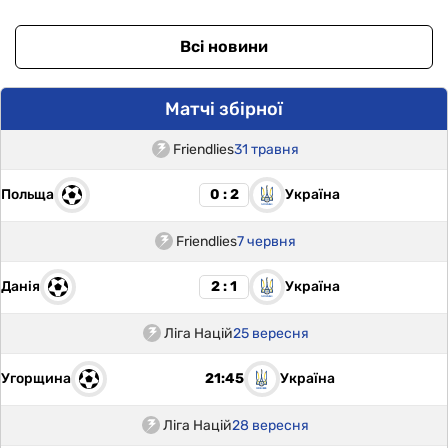
Всі новини
Матчі збірної
Friendlies
31 травня
Польща
Україна
0 : 2
Friendlies
7 червня
Данія
Україна
2 : 1
Ліга Націй
25 вересня
Угорщина
Україна
21:45
Ліга Націй
28 вересня