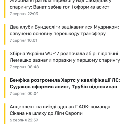
Жирона втратила перемогу над Сабадель у
спарингу: Ванат забив гол і оформив асист
7 серпня 22:03
Два клуби Бундесліги зацікавилися Мудриком:
озвучено основну перешкоду трансферу
7 серпня 10:01
Збірна України WU-17 розпочала збір: підопічні
Лемешко зазнали поразки у першому спарингу
7 серпня 08:48
Бенфіка розгромила Хартс у кваліфікації ЛЄ:
Судаков оформив асист, Трубін відпочивав
7 серпня 00:04
Андерлехт на виїзді здолав ПАОК: команда
Сікана на шляху до Ліги Європи
6 серпня 22:59