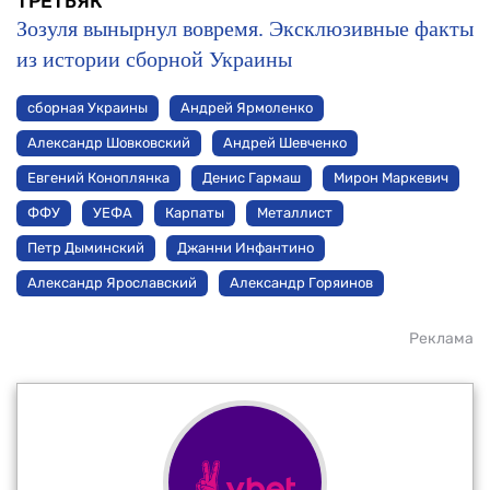
ТРЕТЬЯК
Зозуля вынырнул вовремя. Эксклюзивные факты
из истории сборной Украины
сборная Украины
Андрей Ярмоленко
Александр Шовковский
Андрей Шевченко
Евгений Коноплянка
Денис Гармаш
Мирон Маркевич
ФФУ
УЕФА
Карпаты
Металлист
Петр Дыминский
Джанни Инфантино
Александр Ярославский
Александр Горяинов
Реклама