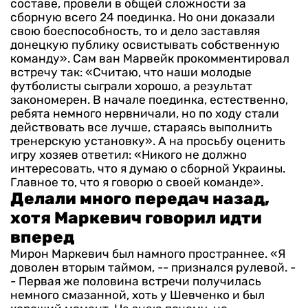
составе, провели в общей сложности за
сборную всего 24 поединка. Но они доказали
свою боеспособность, то и дело заставляя
донецкую публику освистывать собственную
команду».
Сам ван Марвейк прокомментировал
встречу так: «Считаю, что наши молодые
футболисты сыграли хорошо, а результат
закономерен. В начале поединка, естественно,
ребята немного нервничали, но по ходу стали
действовать все лучше, стараясь выполнить
тренерскую установку».
А на просьбу оценить
игру хозяев ответил: «Никого не должно
интересовать, что я думаю о сборной Украины.
Главное то, что я говорю о своей команде».
Делали много передач назад,
хотя Маркевич говорил идти
вперед
Мирон Маркевич был намного пространнее. «Я
доволен вторым таймом, -- признался рулевой. -
- Первая же половина встречи получилась
немного смазанной, хоть у Шевченко и был