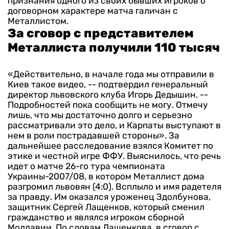
признания одного из своих бывших игроков о
договорном характере матча галичан с
Металлистом.
За сговор с представителем
Металлиста получили 110 тысяч
«Действительно, в начале года мы отправили в
Киев такое видео, -- подтвердил генеральный
директор львовского клуба Игорь Дедышин. --
Подробностей пока сообщить не могу. Отмечу
лишь, что мы достаточно долго и серьезно
рассматривали это дело, и Карпаты выступают в
нем в роли пострадавшей стороны».
За
дальнейшее расследование взялся Комитет по
этике и честной игре ФФУ. Выяснилось, что речь
идет о матче 26-го тура чемпионата
Украины-2007/08, в котором Металлист дома
разгромил львовян (4:0). Всплыло и имя радетеля
за правду. Им оказался уроженец Здолбунова,
защитник Сергей Лащенков, который сменил
гражданство и являлся игроком сборной
Молдавии.
По словам Лащенкова, в сговор с