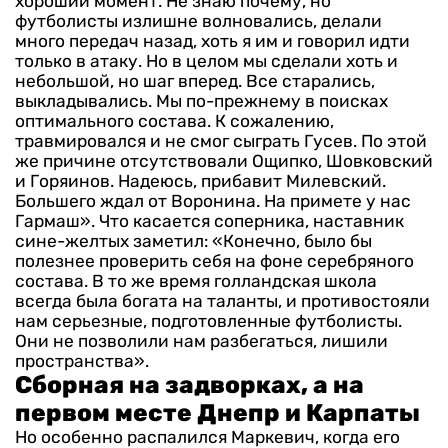
хороший момент.
Не знаю почему, но
футболисты излишне волновались, делали
много передач назад, хоть я им и говорил идти
только в атаку. Но в целом мы сделали хоть и
небольшой, но шаг вперед. Все старались,
выкладывались.
Мы по-прежнему в поисках
оптимального состава. К сожалению,
травмировался и не смог сыграть Гусев. По этой
же причине отсутствовали Ощипко, Шовковский
и Горяинов. Надеюсь, прибавит Милевский.
Большего ждал от Воронина. На примете у нас
Гармаш».
Что касается соперника, наставник
сине-желтых заметил: «Конечно, было бы
полезнее проверить себя на фоне серебряного
состава. В то же время голландская школа
всегда была богата на таланты, и противостояли
нам серьезные, подготовленные футболисты.
Они не позволили нам разбегаться, лишили
пространства».
Сборная на задворках, а на
первом месте Днепр и Карпаты
Но особенно распалился Маркевич, когда его