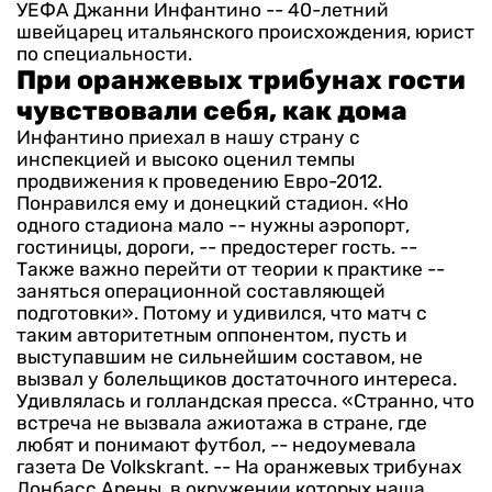
УЕФА Джанни Инфантино -- 40-летний
швейцарец итальянского происхождения, юрист
по специальности.
При оранжевых трибунах гости
чувствовали себя, как дома
Инфантино приехал в нашу страну с
инспекцией и высоко оценил темпы
продвижения к проведению Евро-2012.
Понравился ему и донецкий стадион. «Но
одного стадиона мало -- нужны аэропорт,
гостиницы, дороги, -- предостерег гость. --
Также важно перейти от теории к практике --
заняться операционной составляющей
подготовки».
Потому и удивился, что матч с
таким авторитетным оппонентом, пусть и
выступавшим не сильнейшим составом, не
вызвал у болельщиков достаточного интереса.
Удивлялась и голландская пресса.
«Странно, что
встреча не вызвала ажиотажа в стране, где
любят и понимают футбол, -- недоумевала
газета De Volkskrant. -- На оранжевых трибунах
Донбасс Арены, в окружении которых наша