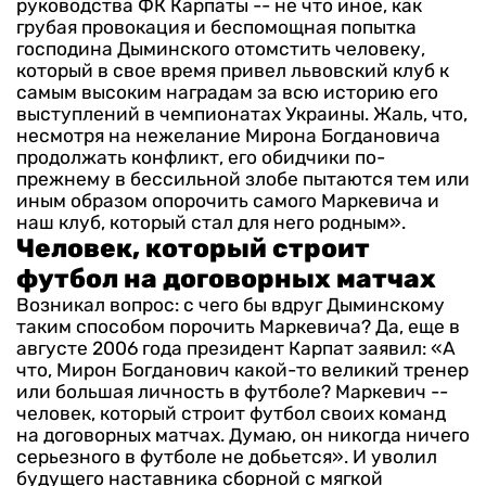
руководства ФК Карпаты -- не что иное, как
грубая провокация и беспомощная попытка
господина Дыминского отомстить человеку,
который в свое время привел львовский клуб к
самым высоким наградам за всю историю его
выступлений в чемпионатах Украины.
Жаль, что,
несмотря на нежелание Мирона Богдановича
продолжать конфликт, его обидчики по-
прежнему в бессильной злобе пытаются тем или
иным образом опорочить самого Маркевича и
наш клуб, который стал для него родным».
Человек, который строит
футбол на договорных матчах
Возникал вопрос: с чего бы вдруг Дыминскому
таким способом порочить Маркевича?
Да, еще в
августе 2006 года президент Карпат заявил: «А
что, Мирон Богданович какой-то великий тренер
или большая личность в футболе? Маркевич --
человек, который строит футбол своих команд
на договорных матчах. Думаю, он никогда ничего
серьезного в футболе не добьется».
И уволил
будущего наставника сборной с мягкой