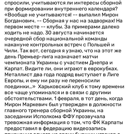
спросили, учитываются ли интересы сборной
при формировании внутреннего календаря?
«Вообще не учитываются! -- выпалил Мирон
Богданович. -- Сборная у нас на задворках! На
первом месте -- клубы. За примерами далеко
ходить не надо. 30 августа начинается
очередной сбор национальной команды
накануне контрольных встреч с Польшей и
Чили.
Так вот, сегодня я узнаю, что на этот же
день Премьер-лига назначает матчи
чемпионата Украины с участием Днепра и
Карпат. Видите ли, они играют в еврокубках.
Металлист два года подряд выступает в Лиге
Европы, и ему ни разу не переносили
поединки…»
Харьковский клуб к тому времени
все чаще упоминался и в связи с другими
обстоятельствами.
1 февраля, в тот день, когда
Мирон Маркевич был утвержден в должности
главного тренера сборной Украины, на
заседании Исполкома ФФУ прозвучала
тревожная информация о том, что ФК Карпаты
предоставил в федерацию видеозапись