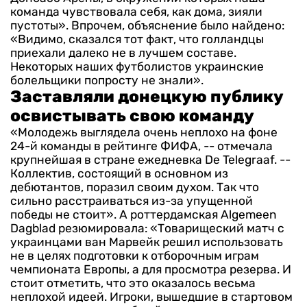
команда чувствовала себя, как дома, зияли
пустоты».
Впрочем, объяснение было найдено:
«Видимо, сказался тот факт, что голландцы
приехали далеко не в лучшем составе.
Некоторых наших футболистов украинские
болельщики попросту не знали».
Заставляли донецкую публику
освистывать свою команду
«Молодежь выглядела очень неплохо на фоне
24-й команды в рейтинге ФИФА, -- отмечала
крупнейшая в стране ежедневка De Telegraaf. --
Коллектив, состоящий в основном из
дебютантов, поразил своим духом. Так что
сильно расстраиваться из-за упущенной
победы не стоит».
А роттердамская Algemeen
Dagblad резюмировала: «Товарищеский матч с
украинцами ван Марвейк решил использовать
не в целях подготовки к отборочным играм
чемпионата Европы, а для просмотра резерва. И
стоит отметить, что это оказалось весьма
неплохой идеей.
Игроки, вышедшие в стартовом