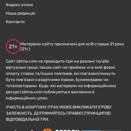
Кодекс етики
Наша редакція
Контакти
Матеріали сайту призначені для осіб старше 21 року
21+
(21+)
Сайт zbirna.com не проводить ігри на реальні та/або
віртуальні гроші, також сайт не приймає ні в якій формі
оплату ставок та/інших платежів, які пов’язані/можуть
бути пов’язані з азартними іграми, букмекерами чи
тоталізаторами. Будь-які матеріали на інформаційному
ресурсі zbirna.com публікуються виключно в
інформаційних цілях.
УЧАСТЬ В АЗАРТНИХ ІГРАХ МОЖЕ ВИКЛИКАТИ ІГРОВУ
ЗАЛЕЖНІСТЬ. ДОТРИМУЙТЕСЬ ПРАВИЛ (ПРИНЦИПІВ)
ВІДПОВІДАЛЬНОЇ ГРИ.