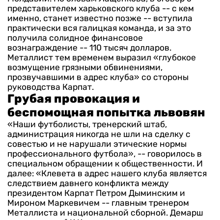
представителем харьковского клуба -- с кем
именно, станет известно позже -- вступила
практически вся галицкая команда, и за это
получила солидное финансовое
вознаграждение -- 110 тысяч долларов.
Металлист тем временем выразил «глубокое
возмущение грязными обвинениями,
прозвучавшими в адрес клуба» со стороны
руководства Карпат.
Грубая провокация и
беспомощная попытка львовян
«Наши футболисты, тренерский штаб,
администрация никогда не шли на сделку с
совестью и не нарушали этические нормы
профессионального футбола», -- говорилось в
специальном обращении к общественности.
И
далее: «Клевета в адрес нашего клуба является
следствием давнего конфликта между
президентом Карпат Петром Дыминским и
Мироном Маркевичем -- главным тренером
Металлиста и национальной сборной.
Демарш