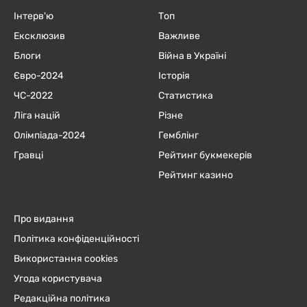
Інтерв'ю
Топ
Ексклюзив
Важливе
Блоги
Війна в Україні
Євро-2024
Історія
ЧC-2022
Статистика
Ліга націй
Різне
Олімпіада-2024
Гемблінг
Гравці
Рейтинг букмекерів
Рейтинг казино
Про видання
Політика конфіденційності
Використання cookies
Угода користувача
Редакційна політика