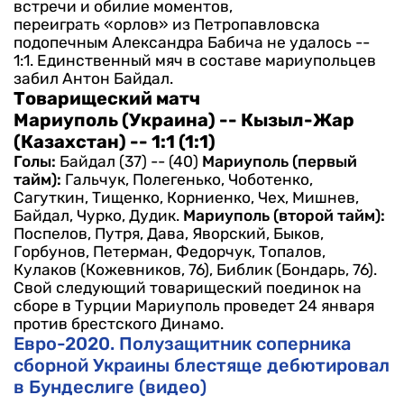
встречи и обилие моментов,
переиграть «орлов» из Петропавловска
подопечным Александра Бабича не удалось --
1:1. Единственный мяч в составе мариупольцев
забил Антон Байдал.
Товарищеский матч
Мариуполь (Украина) -- Кызыл-Жар
(Казахстан) -- 1:1 (1:1)
Голы:
Байдал (37) -- (40)
Мариуполь (первый
тайм):
Гальчук, Полегенько, Чоботенко,
Сагуткин, Тищенко, Корниенко, Чех, Мишнев,
Байдал, Чурко, Дудик.
Мариуполь (второй тайм):
Поспелов, Путря, Дава, Яворский, Быков,
Горбунов, Петерман, Федорчук, Топалов,
Кулаков (Кожевников, 76), Библик (Бондарь, 76).
Свой следующий товарищеский поединок на
сборе в Турции Мариуполь проведет 24 января
против брестского Динамо.
Евро-2020. Полузащитник соперника
сборной Украины блестяще дебютировал
в Бундеслиге (видео)