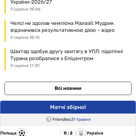
України-2026/27
9 серпня 18:46
Челсі не здолав чемпіона Малазії: Мудрик
відзначився результативною дією – відео
9 серпня 18:15
Шахтар здобув другу звитягу в УПЛ: підопічні
Турана розібралися з Епіцентром
9 серпня 17:39
Всі новини
Матчі збірної
Friendlies
31 травня
Польща
Україна
0 : 2