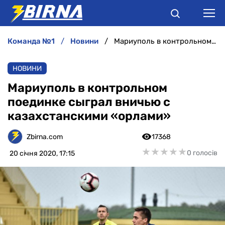
команда №1
новини
Мариуполь в контрольном поединке сыграл вничью с казахстанскими «орлами»
НОВИНИ
НОВИНИ
АНАЛІТИКА
Мариуполь в контрольном
поединке сыграл вничью с
ІНТЕРВ'Ю
казахстанскими «орлами»
РІЗНЕ
Zbirna.com
17368
★
★
★
★
★
★
★
★
★
★
0 голосів
20 січня 2020, 17:15
БУКМЕКЕРИ