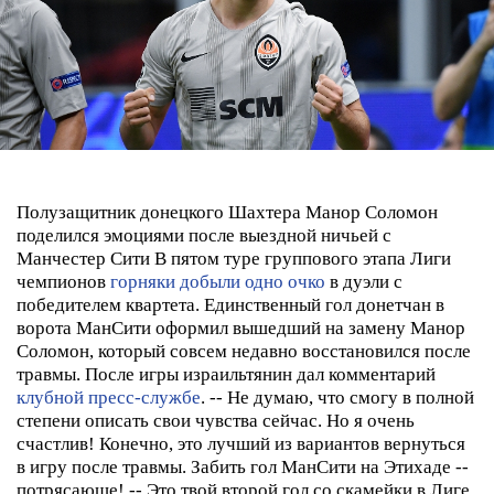
Полузащитник донецкого Шахтера Манор Соломон
поделился эмоциями после выездной ничьей с
Манчестер Сити
В пятом туре группового этапа Лиги
чемпионов
горняки добыли одно очко
в дуэли с
победителем квартета. Единственный гол донетчан в
ворота МанСити оформил вышедший на замену Манор
Соломон, который совсем недавно восстановился после
травмы. После игры израильтянин дал комментарий
клубной пресс-службе
.
-- Не думаю, что смогу в полной
степени описать свои чувства сейчас. Но я очень
счастлив! Конечно, это лучший из вариантов вернуться
в игру после травмы. Забить гол МанСити на Этихаде --
потрясающе!
-- Это твой второй гол со скамейки в Лиге