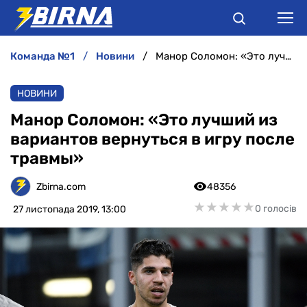
команда №1
новини
Манор Соломон: «Это лучший из вариантов вернуться в игру после травмы»
НОВИНИ
НОВИНИ
АНАЛІТИКА
Манор Соломон: «Это лучший из
вариантов вернуться в игру после
ІНТЕРВ'Ю
травмы»
РІЗНЕ
Zbirna.com
48356
★
★
★
★
★
★
★
★
★
★
0 голосів
27 листопада 2019, 13:00
БУКМЕКЕРИ