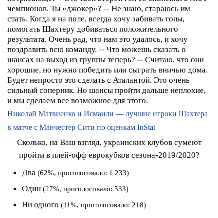
чемпионов. Ты «джокер»?
-- Не знаю, стараюсь им
стать. Когда я на поле, всегда хочу забивать голы,
помогать Шахтеру добиваться положительного
результата. Очень рад, что нам это удалось, и хочу
поздравить всю команду.
-- Что можешь сказать о
шансах на выход из группы теперь?
-- Считаю, что они
хорошие, но нужно победить или сыграть вничью дома.
Будет непросто это сделать с Аталантой. Это очень
сильный соперник. Но шансы пройти дальше неплохие,
и мы сделаем все возможное для этого.
Николай Матвиенко и Исмаили — лучшие игроки Шахтера
в матче с Манчестер Сити по оценкам InStat
Сколько, на Ваш взгляд, украинских клубов сумеют
пройти в плей-офф еврокубков сезона-2019/2020?
Два
(62%, проголосовало: 1 233)
Один
(27%, проголосовало: 533)
Ни одного
(11%, проголосовало: 218)