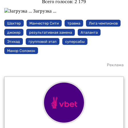
Всего голосов:
2 179
Загрузка ...
Шахтер
Манчестер Сити
травма
Лига чемпионов
джокер
результативная замена
Аталанта
Этихад
групповой этап
суперсабы
Манор Соломон
Реклама