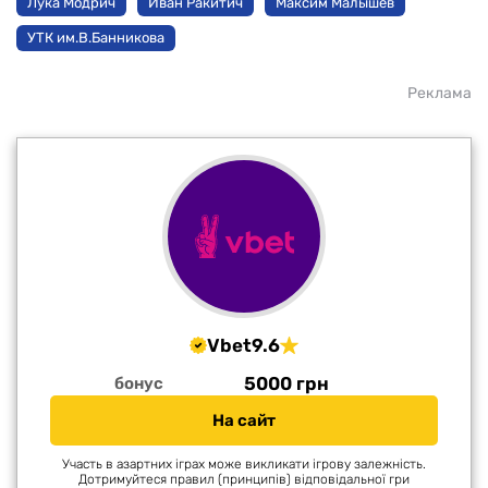
Лука Модрич
Иван Ракитич
Максим Малышев
УТК им.В.Банникова
Реклама
Vbet
9.6
5000 грн
бонус
На сайт
Участь в азартних іграх може викликати ігрову залежність.
Дотримуйтеся правил (принципів) відповідальної гри