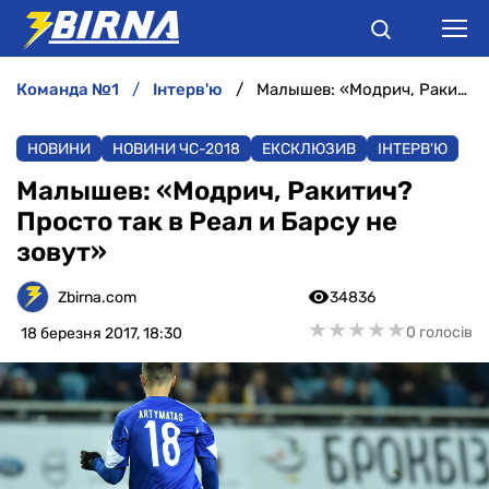
команда №1
інтерв'ю
Малышев: «Модрич, Ракитич? Просто так в Реал и Барсу не зовут»
НОВИНИ
НОВИНИ
НОВИНИ ЧС-2018
ЕКСКЛЮЗИВ
ІНТЕРВ'Ю
АНАЛІТИКА
Малышев: «Модрич, Ракитич?
Просто так в Реал и Барсу не
ІНТЕРВ'Ю
зовут»
РІЗНЕ
Zbirna.com
34836
★
★
★
★
★
★
★
★
★
★
0 голосів
18 березня 2017, 18:30
БУКМЕКЕРИ