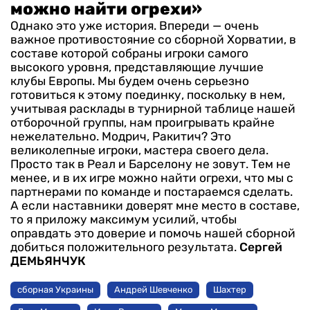
можно найти огрехи»
Однако это уже история. Впереди — очень
важное противостояние со сборной Хорватии, в
составе которой собраны игроки самого
высокого уровня, представляющие лучшие
клубы Европы. Мы будем очень серьезно
готовиться к этому поединку, поскольку в нем,
учитывая расклады в турнирной таблице нашей
отборочной группы, нам проигрывать крайне
нежелательно. Модрич, Ракитич? Это
великолепные игроки, мастера своего дела.
Просто так в Реал и Барселону не зовут. Тем не
менее, и в их игре можно найти огрехи, что мы с
партнерами по команде и постараемся сделать.
А если наставники доверят мне место в составе,
то я приложу максимум усилий, чтобы
оправдать это доверие и помочь нашей сборной
добиться положительного результата.
Сергей
ДЕМЬЯНЧУК
сборная Украины
Андрей Шевченко
Шахтер