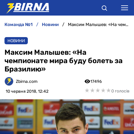
команда №1
новини
Максим Малышев: «На чемпионате мира буду болеть за Бразилию»
НОВИНИ
НОВИНИ
АНАЛІТИКА
Максим Малышев: «На
чемпионате мира буду болеть за
ІНТЕРВ'Ю
Бразилию»
РІЗНЕ
Zbirna.com
17496
★
★
★
★
★
★
★
★
★
★
0 голосів
10 червня 2018, 12:42
БУКМЕКЕРИ