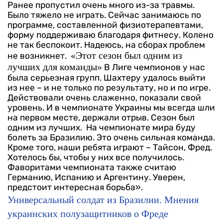
Ранее пропустил очень много из-за травмы.
Было тяжело не играть. Сейчас занимаюсь по
программе, составленной физиотерапевтами,
форму поддерживаю благодаря фитнесу. Колено
не так беспокоит. Надеюсь, на сборах проблем
«Этот сезон был одним из
не возникнет.
лучших для команды»
В Лиге чемпионов у нас
была серьезная групп. Шахтеру удалось выйти
из нее – и не только по результату, но и по игре.
Действовали очень слаженно, показали свой
уровень. И в чемпионате Украины мы всегда шли
на первом месте, держали отрыв. Сезон был
одним из лучших.
На чемпионате мира буду
болеть за Бразилию. Это очень сильная команда.
Кроме того, наши ребята играют – Тайсон, Фред.
Хотелось бы, чтобы у них все получилось.
Фаворитами чемпионата также считаю
Германию, Испанию и Аргентину. Уверен,
предстоит интересная борьба».
Универсальный солдат из Бразилии. Мнения
украинских полузащитников о Фреде