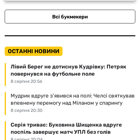
Всі букмекери
ОСТАННІ НОВИНИ
Лівий Берег не дотиснув Кудрівку: Петряк
повернувся на футбольне поле
8 серпня 20:56
Мудрик вдруге з'явився на полі: Челсі святкував
впевнену перемогу над Міланом у спарингу
8 серпня 20:30
Серія триває: Буковина Шищенка вдруге
поспіль завершує матч УПЛ без голів
8 серпня 20:04