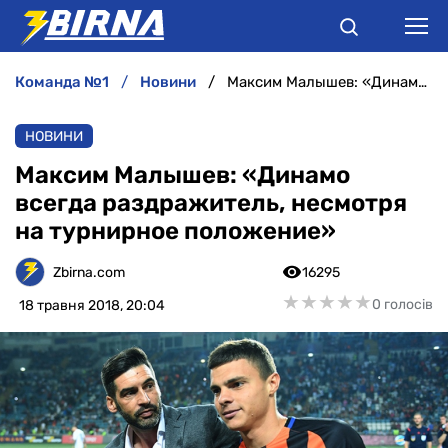
команда №1
новини
Максим Малышев: «Динамо всегда раздражитель, несмотря на турнирное положение»
НОВИНИ
НОВИНИ
АНАЛІТИКА
Максим Малышев: «Динамо
всегда раздражитель, несмотря
ІНТЕРВ'Ю
на турнирное положение»
РІЗНЕ
Zbirna.com
16295
★
★
★
★
★
★
★
★
★
★
0 голосів
18 травня 2018, 20:04
БУКМЕКЕРИ