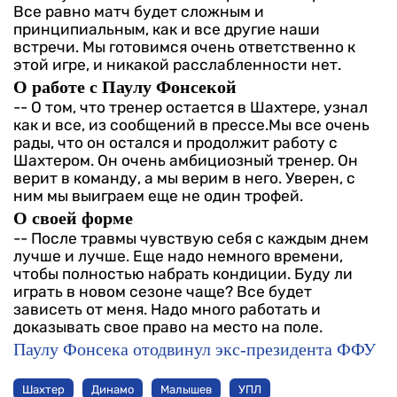
Все равно матч будет сложным и
принципиальным, как и все другие наши
встречи. Мы готовимся очень ответственно к
этой игре, и никакой расслабленности нет.
О работе с Паулу Фонсекой
-- О том, что тренер остается в Шахтере, узнал
как и все, из сообщений в прессе.Мы все очень
рады, что он остался и продолжит работу с
Шахтером. Он очень амбициозный тренер. Он
верит в команду, а мы верим в него. Уверен, с
ним мы выиграем еще не один трофей.
О своей форме
-- После травмы чувствую себя с каждым днем
лучше и лучше. Еще надо немного времени,
чтобы полностью набрать кондиции. Буду ли
играть в новом сезоне чаще? Все будет
зависеть от меня. Надо много работать и
доказывать свое право на место на поле.
Паулу Фонсека отодвинул экс-президента ФФУ
Шахтер
Динамо
Малышев
УПЛ