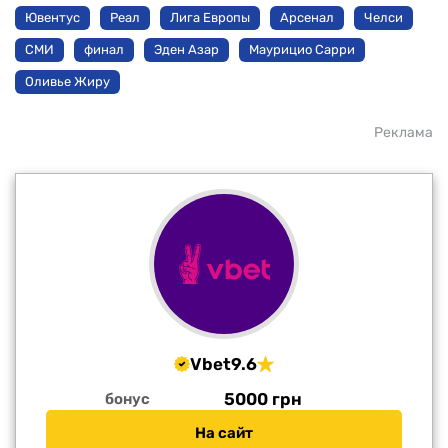
Ювентус
Реал
Лига Европы
Арсенал
Челси
СМИ
финал
Эден Азар
Маурицио Сарри
Оливье Жиру
Реклама
Vbet
9.6
5000 грн
бонус
На сайт