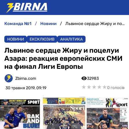
команда №1
новини
Львиное сердце Жиру и поцелуи Азара: реакция европейских СМИ на финал Лиги Европы
НОВИНИ
НОВИНИ
ЕКСКЛЮЗИВ
АНАЛІТИКА
АНАЛІТИКА
Львиное сердце Жиру и поцелуи
Азара: реакция европейских СМИ
ІНТЕРВ'Ю
на финал Лиги Европы
РІЗНЕ
Zbirna.com
32983
★
★
★
★
★
★
★
★
★
★
0 голосів
30 травня 2019, 09:19
БУКМЕКЕРИ